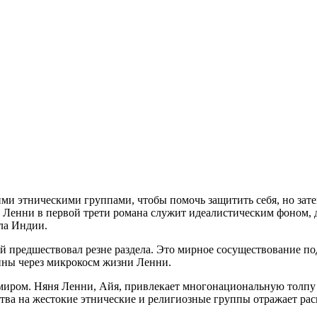
ми этническими группами, чтобы помочь защитить себя, но зате
ство Ленни в первой трети романа служит идеалистическим фон
ла Индии.
ый предшествовал резне раздела. Это мирное сосуществование 
йны через микрокосм жизни Ленни.
миром. Няня Ленни, Айя, привлекает многонациональную толпу 
ства на жестокие этнические и религиозные группы отражает р