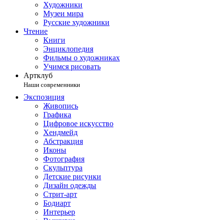
Художники
Музеи мира
Русские художники
Чтение
Книги
Энциклопедия
Фильмы о художниках
Учимся рисовать
Артклуб
Наши современники
Экспозиция
Живопись
Графика
Цифровое искусство
Хендмейд
Абстракция
Иконы
Фотография
Скульптура
Детские рисунки
Дизайн одежды
Стрит-арт
Бодиарт
Интерьер