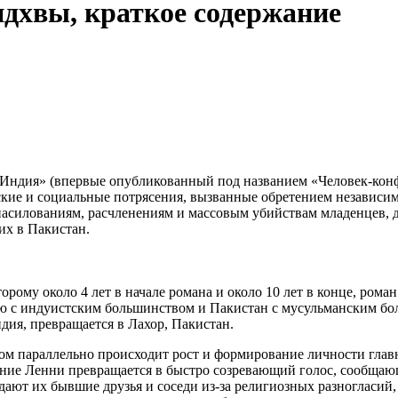
дхвы, краткое содержание
Индия» (впервые опубликованный под названием «Человек-конфе
кие и социальные потрясения, вызванные обретением независим
знасилованиям, расчленениям и массовым убийствам младенцев,
их в Пакистан.
торому около 4 лет в начале романа и около 10 лет в конце, ро
ию с индуистским большинством и Пакистан с мусульманским бо
Индия, превращается в Лахор, Пакистан.
ом параллельно происходит рост и формирование личности главн
ение Ленни превращается в быстро созревающий голос, сообщающ
дают их бывшие друзья и соседи из-за религиозных разногласий,