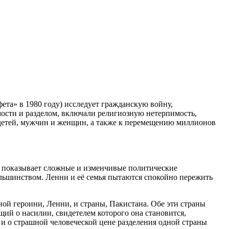
та» в 1980 году) исследует гражданскую войну,
ости и разделом, включали религиозную нетерпимость,
 детей, мужчин и женщин, а также к перемещению миллионов
ман показывает сложные и изменчивые политические
льшинством. Ленни и её семья пытаются спокойно пережить
ой героини, Ленни, и страны, Пакистана. Обе эти страны
ий о насилии, свидетелем которого она становится,
 и о страшной человеческой цене разделения одной страны