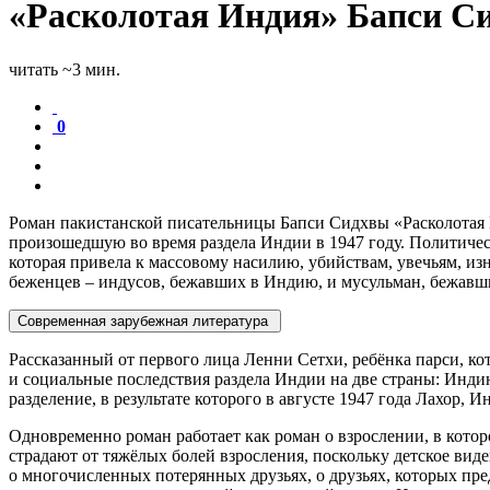
«Расколотая Индия» Бапси Си
читать ~3 мин.
0
Роман пакистанской писательницы Бапси Сидхвы «Расколотая 
произошедшую во время раздела Индии в 1947 году. Политичес
которая привела к массовому насилию, убийствам, увечьям, и
беженцев – индусов, бежавших в Индию, и мусульман, бежавш
Современная зарубежная литература
Рассказанный от первого лица Ленни Сетхи, ребёнка парси, ко
и социальные последствия раздела Индии на две страны: Инд
разделение, в результате которого в августе 1947 года Лахор, 
Одновременно роман работает как роман о взрослении, в котор
страдают от тяжёлых болей взросления, поскольку детское вид
о многочисленных потерянных друзьях, о друзьях, которых пре