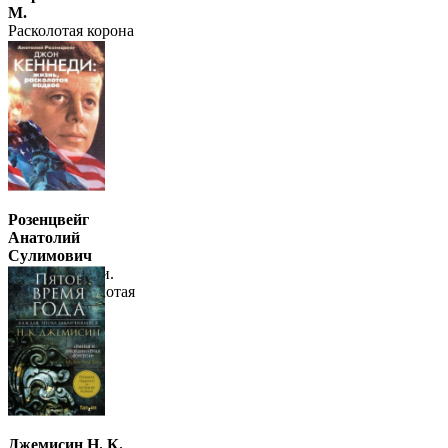
М.
Расколотая корона
Розенцвейг
Анатолий
Сулимович
Джон Кеннеди.
Жизнь, расколотая
надвое
Джемисин Н. К.