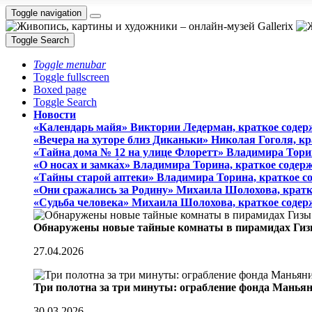
Toggle navigation
Toggle Search
Toggle menubar
Toggle fullscreen
Boxed page
Toggle Search
Новости
«Календарь майя» Виктории Ледерман, краткое содер
«Вечера на хуторе близ Диканьки» Николая Гоголя, к
«Тайна дома № 12 на улице Флоретт» Владимира Тори
«О носах и замка́х» Владимира Торина, краткое содер
«Тайны старой аптеки» Владимира Торина, краткое с
«Они сражались за Родину» Михаила Шолохова, кратк
«Судьба человека» Михаила Шолохова, краткое содер
Обнаружены новые тайные комнаты в пирамидах Гиз
27.04.2026
Три полотна за три минуты: ограбление фонда Манья
30.03.2026