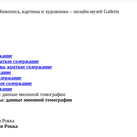
жание
раткое содержание
на, краткое содержание
жание
одержание
ое содержание
жание
ы: данные мюонной томографии
ни Рокка