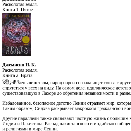
Расколотая земля.
Книга 1. Пятое
время года
Джемисин Н. К.
Расколотая земля.
Книга 2. Врата
Обелиска
Будучи меньшинством, народ парси сначала ищет союза с други
спрятаться у всех на виду. На самом деле, идиллическое дет
существовавшую в Лахоре до обретения независимости и разде
Избалованное, безопасное детство Ленни отражает мир, котор
Таким образом, Сидхва раскрывает макрокосм гражданской во
Другие параллели также связывают частную жизнь с большим 
Индии и Пакистана. Распад пакистанского и индийского обще
и религиями в мире Ленни.