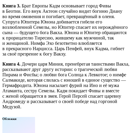
Книга 3.
Брат Европы Кадм основывает город Фивы
в Беотии. Его внук Актеон случайно видит богиню Диану
во время омовения и погибает, превращённый в оленя.
Супруга Юпитера Юнона добивается гибели его
возлюбленной Семелы, но Юпитер спасает их нерождённого
сына — будущего бога Вакха. Юнона и Юпитер обращаются
к прорицателю Тиресию, жившему как мужчиной, так
и женщиной. Нимфа Эхо безответно влюбляется
в прекрасного Нарцисса. Царь Пенфей, внук Кадма, гибнет
за своё презрение к богу Вакху.
Книга 4.
Дочери царя Миния, пренебрегая таинствами Вакха,
рассказывают друг другу истории: о трагической любви
Пирама и Фисбы; о любви бога Солнца к Левкотое; о нимфе
Салмакиде, которая слилась с юношей в единое существо —
Гермафродита. Юнона насылает фурий на Ино и её мужа
Атаманта, сестру Семелы. Кадм покидает Фивы и вместе
с женой обращается в змея. Герой Персей спасает царевну
Андромеду и рассказывает о своей победе над горгоной
Медузой.
Обложки