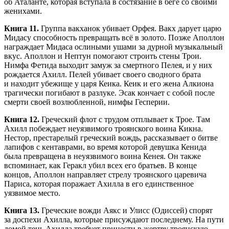
об Аталанте, которая вступала в состязание в беге со своими
женихами.
Книга 11.
Группа вакханок убивает Орфея. Вакх дарует царю
Мидасу способность превращать всё в золото. Позже Аполлон
награждает Мидаса ослиными ушами за дурной музыкальный
вкус. Аполлон и Нептун помогают строить стены Трои.
Нимфа Фетида выходит замуж за смертного Пелея, и у них
рождается Ахилл. Пелей убивает своего сводного брата
и находит убежище у царя Кеика. Кеик и его жена Алкиона
трагически погибают в разлуке. Эсак кончает с собой после
смерти своей возлюбленной, нимфы Гесперии.
Книга 12.
Греческий флот с трудом отплывает к Трое. Там
Ахилл побеждает неуязвимого троянского воина Кикна.
Нестор, престарелый греческий вождь, рассказывает о битве
лапифов с кентаврами, во время которой девушка Кенида
была превращена в неуязвимого воина Кенея. Он также
вспоминает, как Геракл убил всех его братьев. В конце
концов, Аполлон направляет стрелу троянского царевича
Париса, которая поражает Ахилла в его единственное
уязвимое место.
Книга 13.
Греческие вожди Аякс и Улисс (Одиссей) спорят
за доспехи Ахилла, которые присуждают последнему. На пути
домой тень Ахилла требует принести в жертву троянскую