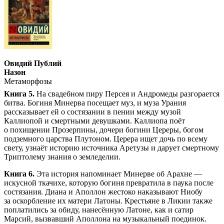
Овидий Публий
Назон
Метаморфозы
Книга 5.
На свадебном пиру Персея и Андромеды разгорается
битва. Богиня Минерва посещает муз, и муза Урания
рассказывает ей о состязании в пении между музой
Каллиопой и смертными девушками. Каллиопа поёт
о похищении Прозерпины, дочери богини Цереры, богом
подземного царства Плутоном. Церера ищет дочь по всему
свету, узнаёт историю источника Аретузы и дарует смертному
Триптолему знания о земледелии.
Книга 6.
Эта история напоминает Минерве об Арахне —
искусной ткачихе, которую богиня превратила в паука после
состязания. Диана и Аполлон жестоко наказывают Ниобу
за оскорбление их матери Латоны. Крестьяне в Ликии также
поплатились за обиду, нанесённую Латоне, как и сатир
Марсий, вызвавший Аполлона на музыкальный поединок.