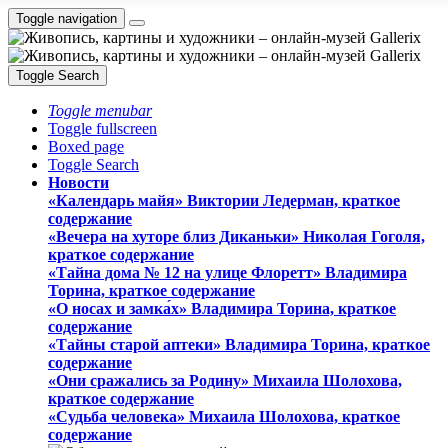
Toggle navigation
Toggle Search
Toggle menubar
Toggle fullscreen
Boxed page
Toggle Search
Новости
«Календарь майя» Виктории Ледерман, краткое
содержание
«Вечера на хуторе близ Диканьки» Николая Гоголя,
краткое содержание
«Тайна дома № 12 на улице Флоретт» Владимира
Торина, краткое содержание
«О носах и замка́х» Владимира Торина, краткое
содержание
«Тайны старой аптеки» Владимира Торина, краткое
содержание
«Они сражались за Родину» Михаила Шолохова,
краткое содержание
«Судьба человека» Михаила Шолохова, краткое
содержание