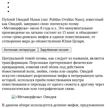
Публий Овидий Назон (лат. Publius Ovidius Naso), известный
как Овидий, завершил свою эпическую поэму
«Метаморфозы» около 8 года н.э. Это монументальное
произведение на латыни состоит из 15 книг и объединяет
сотни греко-римских мифов в единое повествование, от
сотворения мира до обожествления Юлия Цезаря.
Античная литература
Зарубежная поэзия
Центральной темой поэмы, как следует из названия, является
трансформация
. Персонажи претерпевают физические
превращения, изменяя свой облик под действием
божественной воли, любви, гнева или скорби. Овидий
искусно связывает разрозненные мифы в непрерывную цепь
историй, используя приём повествования внутри
повествования и переходы от одного сюжета к другому через
генеалогические или географические связи.
В данном обзоре используется деление мифов, предложенное