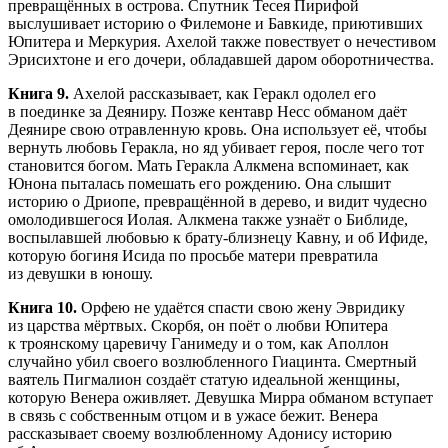
превращённых в острова. Спутник Тесея Пирифой
выслушивает историю о Филемоне и Бавкиде, приютивших
Юпитера и Меркурия. Ахелой также повествует о нечестивом
Эрисихтоне и его дочери, обладавшей даром оборотничества.
Книга 9.
Ахелой рассказывает, как Геракл одолел его
в поединке за Деяниру. Позже кентавр Несс обманом даёт
Деянире свою отравленную кровь. Она использует её, чтобы
вернуть любовь Геракла, но яд убивает героя, после чего тот
становится богом. Мать Геракла Алкмена вспоминает, как
Юнона пыталась помешать его рождению. Она слышит
историю о Дриопе, превращённой в дерево, и видит чудесно
омолодившегося Иолая. Алкмена также узнаёт о Библиде,
воспылавшей любовью к брату-близнецу Кавну, и об Ифиде,
которую богиня Исида по просьбе матери превратила
из девушки в юношу.
Книга 10.
Орфею не удаётся спасти свою жену Эвридику
из царства мёртвых. Скорбя, он поёт о любви Юпитера
к троянскому царевичу Ганимеду и о том, как Аполлон
случайно убил своего возлюбленного Гиацинта. Смертный
ваятель Пигмалион создаёт статую идеальной женщины,
которую Венера оживляет. Девушка Мирра обманом вступает
в связь с собственным отцом и в ужасе бежит. Венера
рассказывает своему возлюбленному Адонису историю