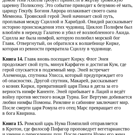
царевну Поликсену. Это событие приводит к безумию её мать,
царицу Гекубу. Богиня Аврора оплакивает своего сына
Мемнона. Троянский герой Эней начинает свой путь,
проплывая между Сциллой и Харибдой. Овидий рассказывает
историю происхождения этих чудовищ. Циклоп Полифем был
влюблён в нереиду Галатею и убил её возлюбленного Акида.
Сцилла же была нимфой, которую полюбил морской бог
Главк. Отвергнутый, он обратился к волшебнице Кирке,
которая из ревности превратила Сциллу в чудовище.
Книга 14.
Главк вновь посещает Кирку. Флот Энея
продолжает свой путь, минуя Карфаген и достигая Кум, где
герой спускается в подземный мир. Эней встречает
Ахеменида, спутника Улисса, который предупреждает его
об опасностях. Другой спутник, Макарей, рассказывает
о кознях Кирки, превратившей царя Пика в дятла за его
верность нимфе Каненте. Эней прибывает в Лаций и ведёт
войну против местного вождя Турна. Бог Вертумн добивается
любви нимфы Помоны. Римляне и сабиняне заключают мир.
После смерти царя Ромула его отец Марс превращает его
в бога Квирина.
Книга 15.
Римский царь Нума Помпилий отправляется
в Кротон, где философ Пифагор проповедует вегетарианство
и учение о переселении душ. После смерти Нумы его жена,