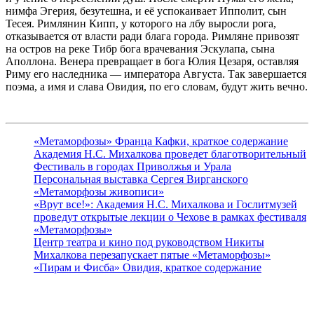
нимфа Эгерия, безутешна, и её успокаивает Ипполит, сын
Тесея. Римлянин Кипп, у которого на лбу выросли рога,
отказывается от власти ради блага города. Римляне привозят
на остров на реке Тибр бога врачевания Эскулапа, сына
Аполлона. Венера превращает в бога Юлия Цезаря, оставляя
Риму его наследника — императора Августа. Так завершается
поэма, а имя и слава Овидия, по его словам, будут жить вечно.
«Метаморфозы» Франца Кафки, краткое содержание
Академия Н.С. Михалкова проведет благотворительный
Фестиваль в городах Приволжья и Урала
Персональная выставка Сергея Вирганского
«Метаморфозы живописи»
«Врут все!»: Академия Н.С. Михалкова и Гослитмузей
проведут открытые лекции о Чехове в рамках фестиваля
«Метаморфозы»
Центр театра и кино под руководством Никиты
Михалкова перезапускает пятые «Метаморфозы»
«Пирам и Фисба» Овидия, краткое содержание