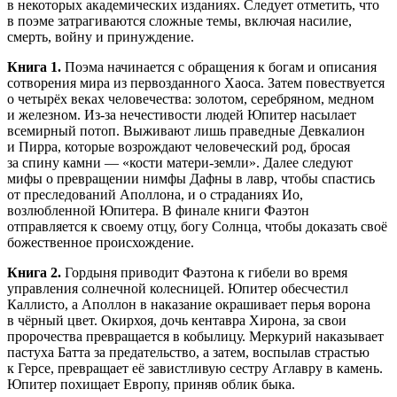
в некоторых академических изданиях. Следует отметить, что
в поэме затрагиваются сложные темы, включая насилие,
смерть, войну и принуждение.
Книга 1.
Поэма начинается с обращения к богам и описания
сотворения мира из первозданного Хаоса. Затем повествуется
о четырёх веках человечества: золотом, серебряном, медном
и железном. Из-за нечестивости людей Юпитер насылает
всемирный потоп. Выживают лишь праведные Девкалион
и Пирра, которые возрождают человеческий род, бросая
за спину камни — «кости матери-земли». Далее следуют
мифы о превращении нимфы Дафны в лавр, чтобы спастись
от преследований Аполлона, и о страданиях Ио,
возлюбленной Юпитера. В финале книги Фаэтон
отправляется к своему отцу, богу Солнца, чтобы доказать своё
божественное происхождение.
Книга 2.
Гордыня приводит Фаэтона к гибели во время
управления солнечной колесницей. Юпитер обесчестил
Каллисто, а Аполлон в наказание окрашивает перья ворона
в чёрный цвет. Окирхоя, дочь кентавра Хирона, за свои
пророчества превращается в кобылицу. Меркурий наказывает
пастуха Батта за предательство, а затем, воспылав страстью
к Герсе, превращает её завистливую сестру Аглавру в камень.
Юпитер похищает Европу, приняв облик быка.