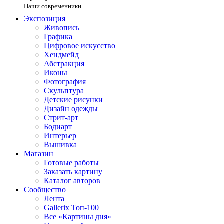
Наши современники
Экспозиция
Живопись
Графика
Цифровое искусство
Хендмейд
Абстракция
Иконы
Фотография
Скульптура
Детские рисунки
Дизайн одежды
Стрит-арт
Бодиарт
Интерьер
Вышивка
Магазин
Готовые работы
Заказать картину
Каталог авторов
Сообщество
Лента
Gallerix Топ-100
Все «Картины дня»