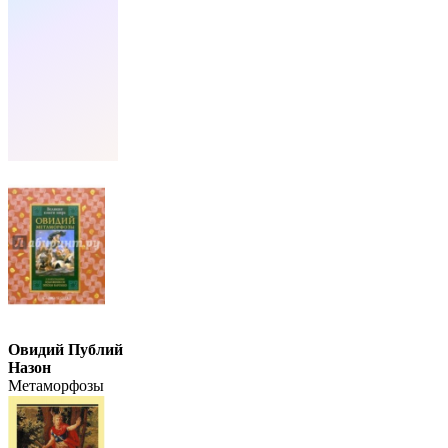
Овидий Публий
Назон
Метаморфозы