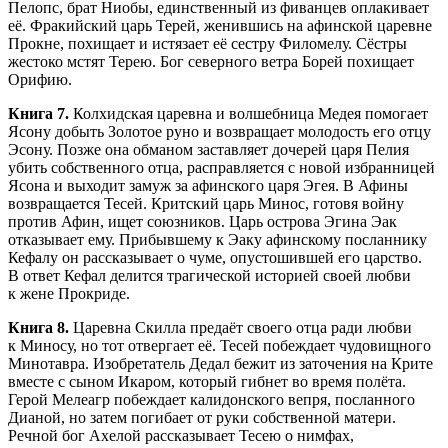
Пелопс, брат Ниобы, единственный из фиванцев оплакивает
её. Фракийский царь Терей, женившись на афинской царевне
Прокне, похищает и истязает её сестру Филомелу. Сёстры
жестоко мстят Терею. Бог северного ветра Борей похищает
Орифию.
Книга 7.
Колхидская царевна и волшебница Медея помогает
Ясону добыть Золотое руно и возвращает молодость его отцу
Эсону. Позже она обманом заставляет дочерей царя Пелия
убить собственного отца, расправляется с новой избранницей
Ясона и выходит замуж за афинского царя Эгея. В Афины
возвращается Тесей. Критский царь Минос, готовя войну
против Афин, ищет союзников. Царь острова Эгина Эак
отказывает ему. Прибывшему к Эаку афинскому посланнику
Кефалу он рассказывает о чуме, опустошившей его царство.
В ответ Кефал делится трагической историей своей любви
к жене Прокриде.
Книга 8.
Царевна Скилла предаёт своего отца ради любви
к Миносу, но тот отвергает её. Тесей побеждает чудовищного
Минотавра. Изобретатель Дедал бежит из заточения на Крите
вместе с сыном Икаром, который гибнет во время полёта.
Герой Мелеагр побеждает калидонского вепря, посланного
Дианой, но затем погибает от руки собственной матери.
Речной бог Ахелой рассказывает Тесею о нимфах,