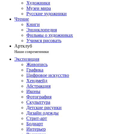
Художники
Музеи мира
Русские художники
Чтение
Книги
Энциклопедия
Фильмы о художниках
Учимся рисовать
Артклуб
Наши современники
Экспозиция
Живопись
Графика
Цифровое искусство
Хендмейд
Абстракция
Иконы
Фотография
Скульптура
Детские рисунки
Дизайн одежды
Стрит-арт
Бодиарт
Интерьер