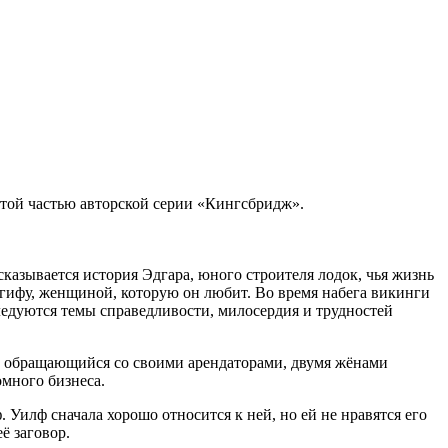
ртой частью авторской серии «Кингсбридж».
сказывается история Эдгара, юного строителя лодок, чья жизнь
нгифу, женщиной, которую он любит. Во время набега викинги
следуются темы справедливости, милосердия и трудностей
охо обращающийся со своими арендаторами, двумя жёнами
много бизнеса.
Уилф сначала хорошо относится к ней, но ей не нравятся его
ё заговор.