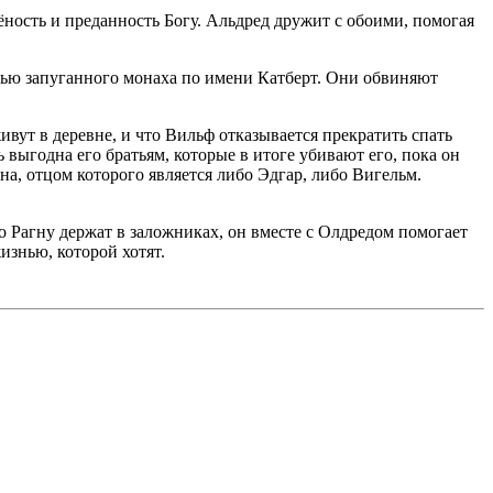
ность и преданность Богу. Альдред дружит с обоими, помогая
щью запуганного монаха по имени Катберт. Они обвиняют
ивут в деревне, и что Вильф отказывается прекратить спать
выгодна его братьям, которые в итоге убивают его, пока он
на, отцом которого является либо Эдгар, либо Вигельм.
то Рагну держат в заложниках, он вместе с Олдредом помогает
изнью, которой хотят.