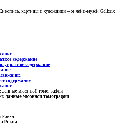
жание
раткое содержание
на, краткое содержание
жание
одержание
ое содержание
жание
ы: данные мюонной томографии
ни Рокка