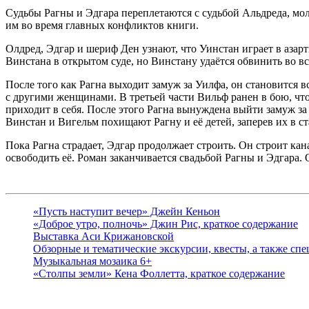
Судьбы Рагны и Эдгара переплетаются с судьбой Альдреда, мол
им во время главных конфликтов книги.
Олдред, Эдгар и шериф Ден узнают, что Уинстан играет в аза
Винстана в открытом суде, но Винстану удаётся обвинить во все
После того как Рагна выходит замуж за Уилфа, он становится в
с другими женщинами. В третьей части Вильф ранен в бою, что
приходит в себя. После этого Рагна вынуждена выйти замуж за
Винстан и Вигельм похищают Рагну и её детей, заперев их в с
Пока Рагна страдает, Эдгар продолжает строить. Он строит кан
освободить её. Роман заканчивается свадьбой Рагны и Эдгара. 
«Пусть наступит вечер» Джейн Кеньон
«Доброе утро, полночь» Джин Рис, краткое содержание
Выставка Аси Крижановской
Обзорные и тематические экскурсии, квесты, а также сп
Музыкальная мозаика 6+
«Столпы земли» Кена Фоллетта, краткое содержание