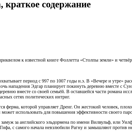
, краткое содержание
 приквелом к известной книге Фоллетта «Столпы земли» и четвё
хватывает период с 997 по 1007 годы н.э. В «Вечере и утре» рас
 ночь нападения Эдгар планирует покинуть деревню вместе с Су
деревню вместе со своей семьёй. В оставшейся части романа ис
пасных сетях политических интриг.
ётся ферма, которой управляет Дренг. Он жестокий человек, пл
 может использовать для повышения эффективности своего паро
амуж за английского эльдормена по имени Вилвульф, или Уилф. 
 Гифа, с самого начала невзлюбили Рагну и замышляют против не