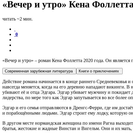
«Вечер и утро» Кена Фоллетта
читать ~2 мин.
0
«Вечер и утро» – роман Кена Фоллетта 2020 года. Он является
Современная зарубежная литература
Книги о приключениях
Действие романа начинается в конце раннего Средневековья и о
навсегда меняется, когда на его деревню нападают викинги. В
убивают её и отца Эдгара. Эдгар убивает мужчину и покидает 
лидерства, по мере того как Эдгар запутывается во все более о
Эдгар и его семья отправляются в Дренгс-Ферри, где им доста
и порабощёнными людьми. Эдгар строит ему лодку, которую он
В другом месте нормандская женщина по имени Рагна выходит з
братья, жестокие и жадные Винстан и Вигельм. Они и их мать,