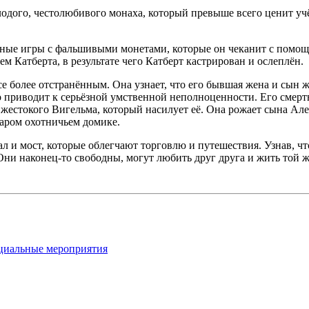
одого, честолюбивого монаха, который превыше всего ценит учё
ртные игры с фальшивыми монетами, которые он чеканит с помо
м Катберта, в результате чего Катберт кастрирован и ослеплён.
се более отстранённым. Она узнает, что его бывшая жена и сын ж
 приводит к серьёзной умственной неполноценности. Его смерть 
 жестокого Вигельма, который насилует её. Она рожает сына Але
таром охотничьем домике.
ал и мост, которые облегчают торговлю и путешествия. Узнав, ч
Они наконец-то свободны, могут любить друг друга и жить той ж
ециальные мероприятия