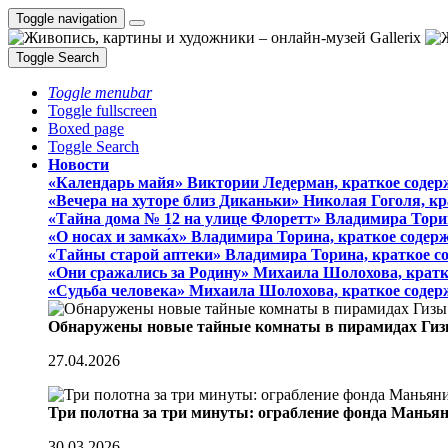
Toggle navigation
Toggle Search
Toggle menubar
Toggle fullscreen
Boxed page
Toggle Search
Новости
«Календарь майя» Виктории Ледерман, краткое содер
«Вечера на хуторе близ Диканьки» Николая Гоголя, к
«Тайна дома № 12 на улице Флоретт» Владимира Тори
«О носах и замка́х» Владимира Торина, краткое содер
«Тайны старой аптеки» Владимира Торина, краткое с
«Они сражались за Родину» Михаила Шолохова, кратк
«Судьба человека» Михаила Шолохова, краткое содер
Обнаружены новые тайные комнаты в пирамидах Гиз
27.04.2026
Три полотна за три минуты: ограбление фонда Манья
30.03.2026