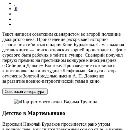
0
Текст написан советским сценаристом во второй половине
двадцатого века. Произведение раскрывает историю
взросления сибирского парня Коли Бурлакова. Самая важная
деталь книги — поиск отцовских корней происходит на фоне
сурового быта рабочих в тайге и тундре. Сценарий получил
первую премию на престижном конкурсе киносценариев
о Сибири и Дальнем Востоке. Произведение готовилось
к постановке на киностудии «Ленфильм». Заслуги автора
отмечены Золотой медалью имени А. П. Довженко
за развитие военно-патриотической темы в кино.
Советская литература
Детство в Мартемьяново
Взрослый Николай Бурлаков просыпается рано утром
в родном селе. Ему снится тревожный сон об отце. Николай