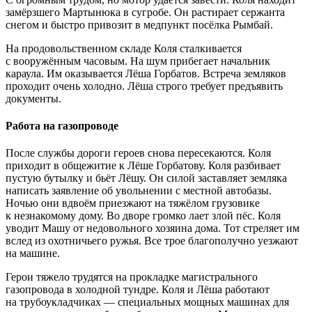
замёрзшего Мартынюка в сугробе. Он растирает сержанта
снегом и быстро привозит в медпункт посёлка Рымбай.
На продовольственном складе Коля сталкивается
с вооружённым часовым. На шум прибегает начальник
караула. Им оказывается Лёша Горбатов. Встреча земляков
проходит очень холодно. Лёша строго требует предъявить
документы.
Работа на газопроводе
После службы дороги героев снова пересекаются. Коля
приходит в общежитие к Лёше Горбатову. Коля разбивает
пустую бутылку и бьёт Лёшу. Он силой заставляет земляка
написать заявление об увольнении с местной автобазы.
Ночью они вдвоём приезжают на тяжёлом грузовике
к незнакомому дому. Во дворе громко лает злой пёс. Коля
уводит Машу от недовольного хозяина дома. Тот стреляет им
вслед из охотничьего ружья. Все трое благополучно уезжают
на машине.
Герои тяжело трудятся на прокладке магистрального
газопровода в холодной тундре. Коля и Лёша работают
на трубоукладчиках — специальных мощных машинах для