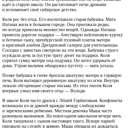
идёт в старую школу. Он растапливает печи дровами
и вспоминает своё сибирское детство.
Коля рос без отца. Его воспитывала старая бабушка. Мать
Наташа жила в большом городе. Она приезжала редко,
но всегда привозила множество вещей. Однажды Наташа
привезла дорогие подарки — блестящую нейлоновую куртку
и ботинки сыну, оренбургский пуховый платок матери
и красивый альбом Дрезденской галереи для учительницы.
Соседки с завистью смотрели на эти вещи. Бабушка строго
осуждала дочь за пустую трату денег на подарки. Коля
спрятал сумку матери под подушку. Он хотел удержать её
дома. Утром мальчик обнаружил пустоту — мать уехала.
Позже бабушка в гневе бросила шкатулку матери в горящую
печь. Коля вытащил деревянную шкатулку из огня. Внутри
лежали обгоревшие старые письма. Из этих писем Коля
впервые узнал имя своего отца — Володя.
В школе Коля часто дрался с Лёшей Горбатовым. Конфликты
возникали из-за давней вражды между слободскими
и зареченскими ребятами. Местная девочка Маша часто
разнимала мальчиков. На новогоднем школьном вечере мать
Коли танцевала с сыном настоящее танго. Вскоре парней
призвали на службу в армию. Маша обещала их дождаться.