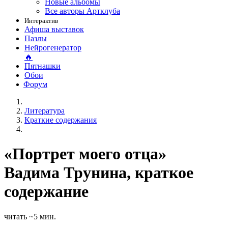
Новые альбомы
Все авторы Артклуба
Интерактив
Афиша выставок
Пазлы
Нейрогенератор
🔥
Пятнашки
Обои
Форум
Литература
Краткие содержания
«Портрет моего отца»
Вадима Трунина, краткое
содержание
читать ~5 мин.