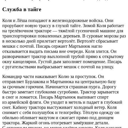
Служба в тайге
Коля и Лёша попадают в железнодорожные войска. Они
прорубают новую трассу в глухой тайге. Зимой Коля работает
на трелёвочном тракторе — тяжёлой гусеничной машине для
транспортировки поваленных деревьев. В суровые морозы раз
в несколько дней прилетает вертолёт. Вертолёт сбрасывает
мешки с почтой. Писарь сержант Мартынюк нагло
отказывается выдать письма вне очереди. Коля злится. Он
разворачивает трактор выхлопной трубой прямо к открытому
окну канцелярии. Густой дым заполняет помещение. Писарь
с ругательствами выбрасывает мешок с почтой на улицу.
Командир части наказывает Колю за проступок. Он
отправляет Бурлакова и Мартынюка на центральную базу
за срочным горючим. Начинается страшная пурга. Дорогу
быстро заметает глубокими сугробами. Трактор зарывается
в снег и ломается. Писарь Мартынюк выпивает спирт
из армейской фляги. Он уходит в метель и падает в глубокий
снег. Кабину трактора выстуживает холодный ветер. Коля
снимает с себя полушубок и телогрейку. Тёплую одежду он
обильно обливает мазутом и сжигает прямо под днищем
трактора. Жаркий огонь отогревает замёрзшие детали.
С огромным трудом, но мотор удаётся завести. Коля находит