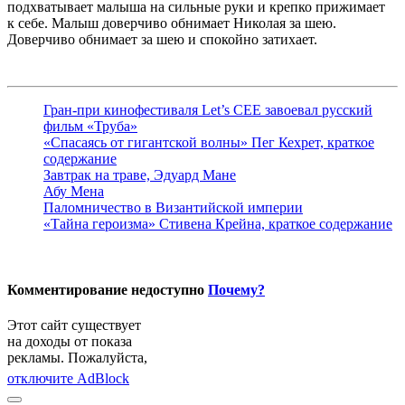
подхватывает малыша на сильные руки и крепко прижимает
к себе. Малыш доверчиво обнимает Николая за шею.
Доверчиво обнимает за шею и спокойно затихает.
Гран-при кинофестиваля Let’s CEE завоевал русский
фильм «Труба»
«Спасаясь от гигантской волны» Пег Кехрет, краткое
содержание
Завтрак на траве, Эдуард Мане
Абу Мена
Паломничество в Византийской империи
«Тайна героизма» Стивена Крейна, краткое содержание
Комментирование недоступно
Почему?
Этот сайт существует
на доходы от показа
рекламы. Пожалуйста,
отключите AdBlock