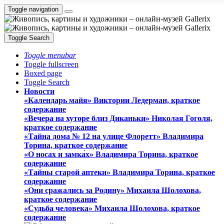
Toggle navigation
Toggle Search
Toggle menubar
Toggle fullscreen
Boxed page
Toggle Search
Новости
«Календарь майя» Виктории Ледерман, краткое
содержание
«Вечера на хуторе близ Диканьки» Николая Гоголя,
краткое содержание
«Тайна дома № 12 на улице Флоретт» Владимира
Торина, краткое содержание
«О носах и замка́х» Владимира Торина, краткое
содержание
«Тайны старой аптеки» Владимира Торина, краткое
содержание
«Они сражались за Родину» Михаила Шолохова,
краткое содержание
«Судьба человека» Михаила Шолохова, краткое
содержание