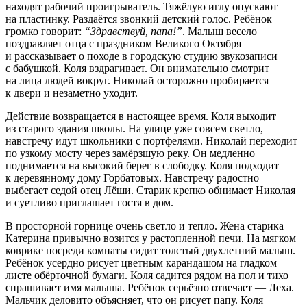
находят рабочий проигрыватель. Тяжёлую иглу опускают
на пластинку. Раздаётся звонкий детский голос. Ребёнок
громко говорит:
“Здравствуй, папа!”
. Малыш весело
поздравляет отца с праздником Великого Октября
и рассказывает о походе в городскую студию звукозаписи
с бабушкой. Коля вздрагивает. Он внимательно смотрит
на лица людей вокруг. Николай осторожно пробирается
к двери и незаметно уходит.
Действие возвращается в настоящее время. Коля выходит
из старого здания школы. На улице уже совсем светло,
навстречу идут школьники с портфелями. Николай переходит
по узкому мосту через замёрзшую реку. Он медленно
поднимается на высокий берег в слободку. Коля подходит
к деревянному дому Горбатовых. Навстречу радостно
выбегает седой отец Лёши. Старик крепко обнимает Николая
и суетливо приглашает гостя в дом.
В просторной горнице очень светло и тепло. Жена старика
Катерина привычно возится у растопленной печи. На мягком
коврике посреди комнаты сидит толстый двухлетний малыш.
Ребёнок усердно рисует цветным карандашом на гладком
листе обёрточной бумаги. Коля садится рядом на пол и тихо
спрашивает имя малыша. Ребёнок серьёзно отвечает — Леха.
Мальчик деловито объясняет, что он рисует папу. Коля