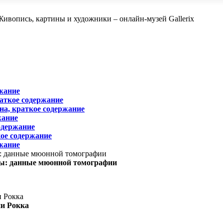
жание
раткое содержание
на, краткое содержание
жание
одержание
ое содержание
жание
ы: данные мюонной томографии
ни Рокка