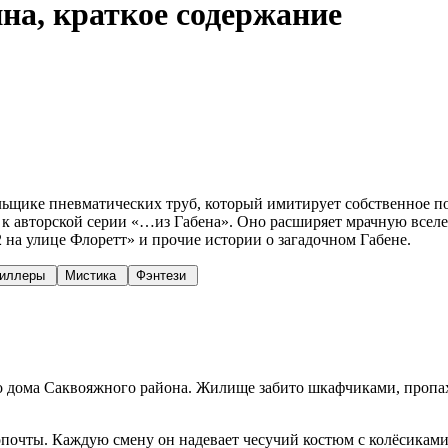
а, краткое содержание
тильщике пневматических труб, который имитирует собственно
 к авторской серии «…из Габена». Оно расширяет мрачную все
 на улице Флоретт» и прочие истории о загадочном Габене.
риллеры
Мистика
Фэнтези
го дома Саквояжного района. Жилище забито шкафчиками, проп
очты. Каждую смену он надевает чесучий костюм с колёсиками,