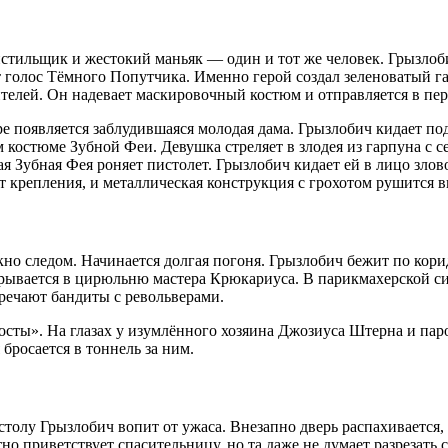
истильщик и жестокий маньяк — один и тот же человек. Грызлоб
 голос Тёмного Попутчика. Именно герой создал зеленоватый га
телей. Он надевает маскировочный костюм и отправляется в пер
е появляется заблудившаяся молодая дама. Грызлобич кидает под
м костюме Зубной Феи. Девушка стреляет в злодея из гарпуна с 
 Зубная Фея роняет пистолет. Грызлобич кидает ей в лицо злово
т крепления, и металлическая конструкция с грохотом рушится в
кно следом. Начинается долгая погоня. Грызлобич бежит по кори
врывается в цирюльню мастера Крюкариуса. В парикмахерской си
речают бандиты с револьверами.
восты». На глазах у изумлённого хозяина Джозиуса Штерна и п
бросается в тоннель за ним.
столу Грызлобич вопит от ужаса. Внезапно дверь распахивается, 
о приветствует спасительницу, но та даже не думает разрезать 