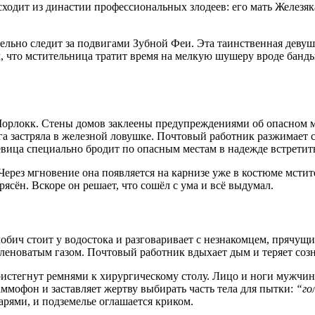
ходит из династии профессиональных злодеев: его мать Железяк
тельно следит за подвигами Зубной Феи. Эта таинственная деву
м, что мстительница тратит время на мелкую шушеру вроде банд
Морлокк. Стены домов заклеены предупреждениями об опасном м
га застряла в железной ловушке. Почтовый работник разжимает
евица специально бродит по опасным местам в надежде встретит
ерез мгновение она появляется на карнизе уже в костюме мстите
ясён. Вскоре он решает, что сошёл с ума и всё выдумал.
обич стоит у водостока и разговаривает с незнакомцем, прячущ
еленоватым газом. Почтовый работник вдыхает дым и теряет соз
ристегнут ремнями к хирургическому столу. Лицо и ноги мужчи
ммофон и заставляет жертву выбирать часть тела для пытки:
“го
арями, и подземелье оглашается криком.