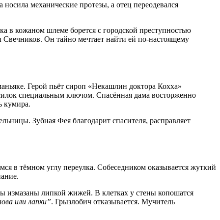
а носила механические протезы, а отец переодевался
шка в кожаном шлеме борется с городской преступностью
ы Свечников. Он тайно мечтает найти ей по-настоящему
аньяке. Герой пьёт сироп «Некашлин доктора Кохха»
 силок специальным ключом. Спасённая дама восторженно
ь кумира.
льницы. Зубная Фея благодарит спасителя, расправляет
имся в тёмном углу переулка. Собеседником оказывается жуткий
нание.
ны измазаны липкой жижей. В клетках у стены копошатся
лова или лапки”
. Грызлобич отказывается. Мучитель