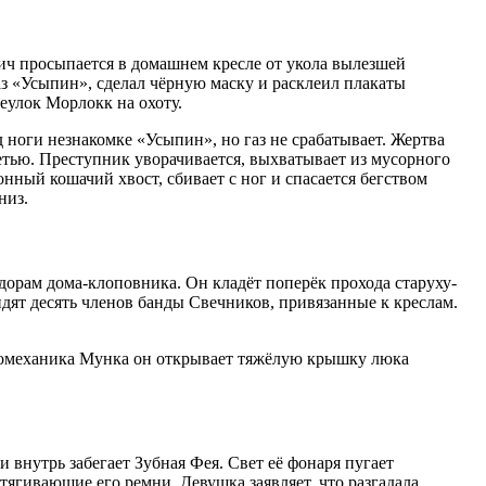
ич просыпается в домашнем кресле от укола вылезшей
з «Усыпин», сделал чёрную маску и расклеил плакаты
еулок Морлокк на охоту.
 ноги незнакомке «Усыпин», но газ не срабатывает. Жертва
сетью. Преступник уворачивается, выхватывает из мусорного
нный кошачий хвост, сбивает с ног и спасается бегством
низ.
дорам дома-клоповника. Он кладёт поперёк прохода старуху-
дят десять членов банды Свечников, привязанные к креслам.
аромеханика Мунка он открывает тяжёлую крышку люка
и внутрь забегает Зубная Фея. Свет её фонаря пугает
стягивающие его ремни. Девушка заявляет, что разгадала