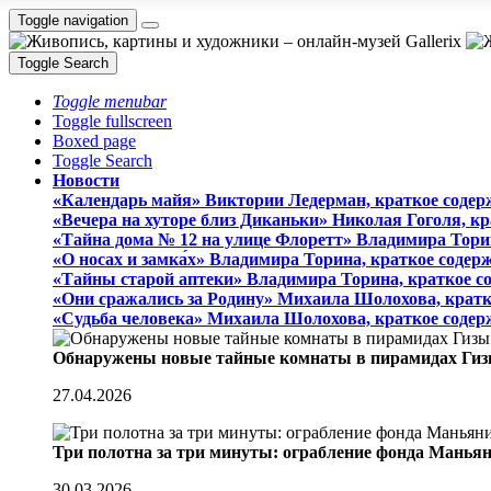
Toggle navigation
Toggle Search
Toggle menubar
Toggle fullscreen
Boxed page
Toggle Search
Новости
«Календарь майя» Виктории Ледерман, краткое содер
«Вечера на хуторе близ Диканьки» Николая Гоголя, к
«Тайна дома № 12 на улице Флоретт» Владимира Тори
«О носах и замка́х» Владимира Торина, краткое содер
«Тайны старой аптеки» Владимира Торина, краткое с
«Они сражались за Родину» Михаила Шолохова, кратк
«Судьба человека» Михаила Шолохова, краткое содер
Обнаружены новые тайные комнаты в пирамидах Гиз
27.04.2026
Три полотна за три минуты: ограбление фонда Манья
30.03.2026