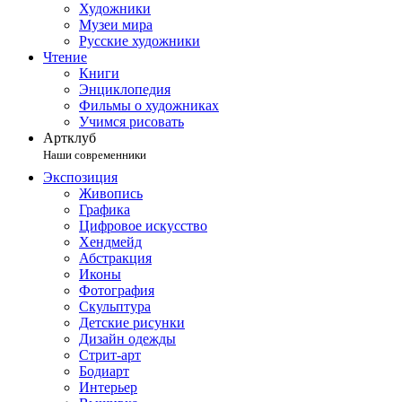
Художники
Музеи мира
Русские художники
Чтение
Книги
Энциклопедия
Фильмы о художниках
Учимся рисовать
Артклуб
Наши современники
Экспозиция
Живопись
Графика
Цифровое искусство
Хендмейд
Абстракция
Иконы
Фотография
Скульптура
Детские рисунки
Дизайн одежды
Стрит-арт
Бодиарт
Интерьер