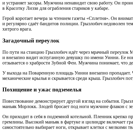
и устраняет засоры. Мужчина ненавидит свою работу. Он проис
в Красотку Лиззи для ограбления стариков у кабаре.
Герой коротает вечера за чтением газеты «Сплетня». Он внима
и регулярно сдаёт бандитов полиции. Грызлобич недоволен те
хитрого врага.
Загадочный переулок
По пути на станцию Грызлобич идёт через мрачный переулок 
и внезапно видит испуганную девушку по имени Уинни. Ее но
отзывается о храбрости Зубной Феи. Мужчина понимает, что д
У выхода на Поваренную площадь Уинни внезапно пропадает. Ч
механические крылья и скрывается среди крыш. Грызлобич потр
Похищение и ужас подземелья
Повествование демонстрирует другой взгляд на события. Грызл
маньяк Морлокк. Злодей бросает под ноги мужчине флакон с з
Он приходит в себя в подземной котельной. Пленник крепко п
гремлины. Высокий маньяк в фартуке и цилиндре включает гра
самостоятельно выбирает ноги, открывает клетки с мелкими тв