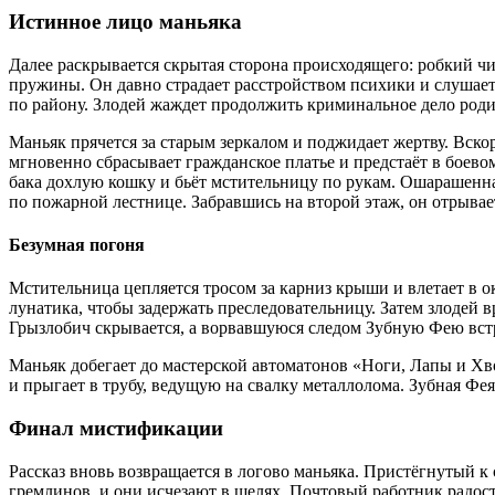
Истинное лицо маньяка
Далее раскрывается скрытая сторона происходящего: робкий ч
пружины. Он давно страдает расстройством психики и слушает
по району. Злодей жаждет продолжить криминальное дело роди
Маньяк прячется за старым зеркалом и поджидает жертву. Вскор
мгновенно сбрасывает гражданское платье и предстаёт в боево
бака дохлую кошку и бьёт мстительницу по рукам. Ошарашенная
по пожарной лестнице. Забравшись на второй этаж, он отрывае
Безумная погоня
Мстительница цепляется тросом за карниз крыши и влетает в о
лунатика, чтобы задержать преследовательницу. Затем злодей 
Грызлобич скрывается, а ворвавшуюся следом Зубную Фею вст
Маньяк добегает до мастерской автоматонов «Ноги, Лапы и Х
и прыгает в трубу, ведущую на свалку металлолома. Зубная Фея 
Финал мистификации
Рассказ вновь возвращается в логово маньяка. Пристёгнутый к 
гремлинов, и они исчезают в щелях. Почтовый работник радостн