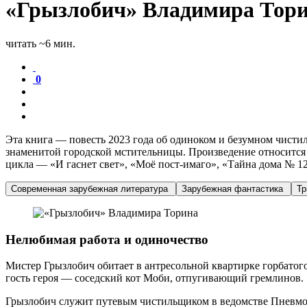
«Грызлобич» Владимира Торин
читать ~6 мин.
0
Эта книга — повесть 2023 года об одиноком и безумном чис
знаменитой городской мстительницы. Произведение относится
цикла — «И гаснет свет», «Моё пост-имаго», «Тайна дома № 12
Современная зарубежная литература
Зарубежная фантастика
Т
Нелюбимая работа и одиночество
Мистер Грызлобич обитает в антресольной квартирке горбато
гость героя — соседский кот Моби, отпугивающий гремлинов.
Грызлобич служит путевым чистильщиком в ведомстве Пневмоп