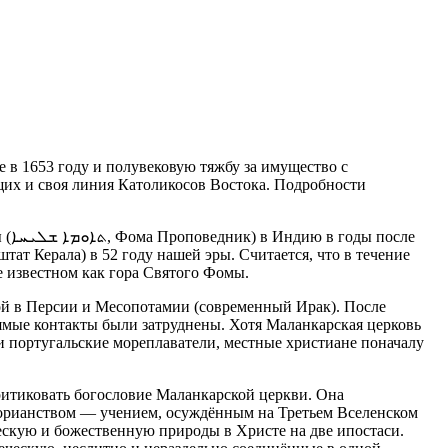
е в 1653 году и полувековую тяжбу за имущество с
щих и своя линия Католикосов Востока. Подробности
 (
ܬܐܘܡܐ ܫܠܝܚܐ
, Фома Проповедник) в Индию в годы после
ат Керала) в 52 году нашей эры. Считается, что в течение
е известном как гора Святого Фомы.
ой в Персии и Месопотамии (современный Ирак). После
ямые контакты были затруднены. Хотя Маланкарская церковь
и португальские мореплаватели, местные христиане поначалу
критиковать богословие Маланкарской церкви. Она
сторианством — учением, осуждённым на
Третьем Вселенском
ческую и божественную природы в Христе на две ипостаси.