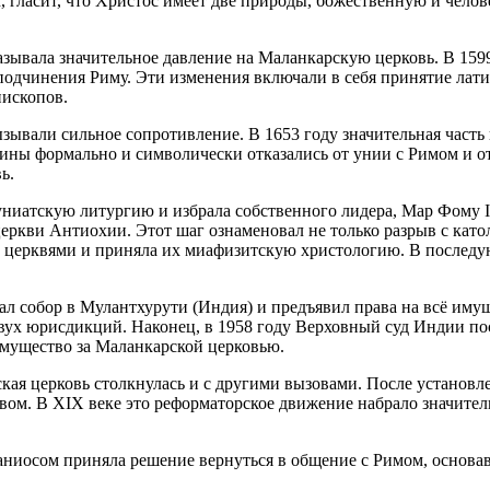
 гласит, что Христос имеет две природы, божественную и челов
азывала значительное давление на Маланкарскую церковь. В 159
подчинения Риму. Эти изменения включали в себя принятие лат
пископов.
ывали сильное сопротивление. В 1653 году значительная часть 
ы формально и символически отказались от унии с Римом и от 
ь.
униатскую литургию и избрала собственного лидера, Мар Фому 
церкви Антиохии
. Этот шаг ознаменовал не только разрыв с кат
 церквями и приняла их миафизитскую христологию. В последу
ал собор в Мулантхурути (Индия) и предъявил права на всё иму
ух юрисдикций. Наконец, в 1958 году Верховный суд Индии пос
имущество за Маланкарской церковью.
кая церковь столкнулась и с другими вызовами. После установл
ом. В XIX веке это реформаторское движение набрало значитель
ваниосом приняла решение вернуться в общение с Римом, основа