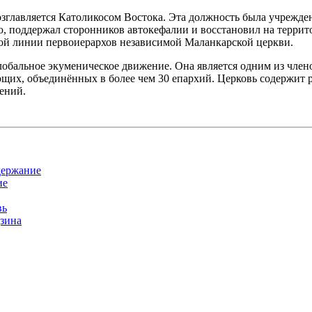
озглавляется
Католикосом Востока
. Эта должность была учрежден
, поддержал сторонников автокефалии и восстановил на террит
вой линии первоиерархов независимой Маланкарской церкви.
обальное экуменическое движение. Она является одним из член
ющих, объединённых в более чем 30 епархий. Церковь содержит 
ений.
держание
ие
вь
дзина