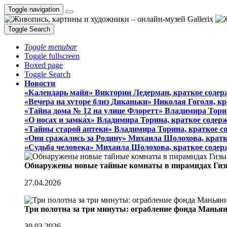
Toggle navigation
Toggle Search
Toggle menubar
Toggle fullscreen
Boxed page
Toggle Search
Новости
«Календарь майя» Виктории Ледерман, краткое содер
«Вечера на хуторе близ Диканьки» Николая Гоголя, к
«Тайна дома № 12 на улице Флоретт» Владимира Тори
«О носах и замка́х» Владимира Торина, краткое содер
«Тайны старой аптеки» Владимира Торина, краткое с
«Они сражались за Родину» Михаила Шолохова, кратк
«Судьба человека» Михаила Шолохова, краткое содер
Обнаружены новые тайные комнаты в пирамидах Гиз
27.04.2026
Три полотна за три минуты: ограбление фонда Манья
30.03.2026