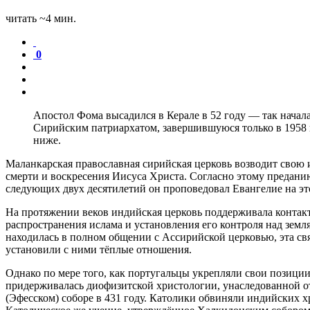
читать ~4 мин.
0
Апостол Фома высадился в Керале в 52 году — так начала
Сирийским патриархатом, завершившуюся только в 1958 
ниже.
Маланкарская православная сирийская церковь возводит свою
смерти и воскресения Иисуса Христа. Согласно этому преданию
следующих двух десятилетий он проповедовал Евангелие на это
На протяжении веков индийская церковь поддерживала контак
распространения ислама и установления его контроля над зем
находилась в полном общении с Ассирийской церковью, эта св
установили с ними тёплые отношения.
Однако по мере того, как португальцы укрепляли свои позици
придерживалась диофизитской христологии, унаследованной о
(Эфесском) соборе
в 431 году. Католики обвиняли индийских хр