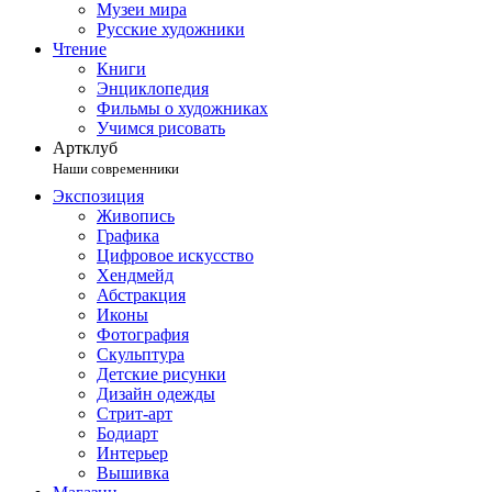
Музеи мира
Русские художники
Чтение
Книги
Энциклопедия
Фильмы о художниках
Учимся рисовать
Артклуб
Наши современники
Экспозиция
Живопись
Графика
Цифровое искусство
Хендмейд
Абстракция
Иконы
Фотография
Скульптура
Детские рисунки
Дизайн одежды
Стрит-арт
Бодиарт
Интерьер
Вышивка