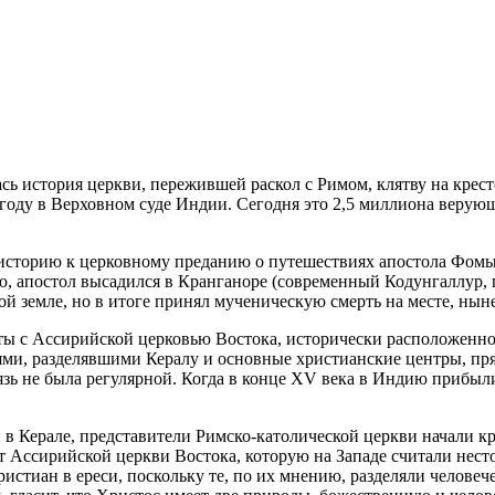
сь история церкви, пережившей раскол с Римом, клятву на крест
году в Верховном суде Индии. Сегодня это 2,5 миллиона верую
 историю к церковному преданию о путешествиях апостола Фомы
, апостол высадился в Кранганоре (современный Кодунгаллур, шт
й земле, но в итоге принял мученическую смерть на месте, нын
ты с
Ассирийской церковью Востока
, исторически расположенн
лями, разделявшими Кералу и основные христианские центры, пр
язь не была регулярной. Когда в конце XV века в Индию прибыл
и в Керале, представители Римско-католической церкви начали 
т Ассирийской церкви Востока, которую на Западе считали не
истиан в ереси, поскольку те, по их мнению, разделяли челове