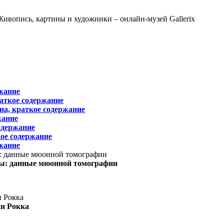
жание
раткое содержание
на, краткое содержание
жание
одержание
ое содержание
жание
ы: данные мюонной томографии
ни Рокка