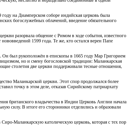
еческую, неслитно и нераздельно соединённые в одной
9 году на
Диамперском соборе
индийская церковь была
инских богослужебных облачений, введение обязательного
церкви разорвала общение с Римом в ходе события, известного
нововведений 1599 года. Те же, кто остался верен Папе
I. Он был рукоположён в епископы в 1665 году Мар Григорием
олицизмом, но и смену богословской традиции: Маланкарская
ющие столетия две церкви поддерживали тесные отношения,
щество Маланкарской церкви. Этот спор продолжался более
тавил точку в этом деле, отказав Сирийскому патриархату
ения британского владычества в Индии
Церковь Англии
начала
ную силу. В итоге его сторонники отделились и образовали
в
Сиро-Маланкарскую католическую церковь
, которая с тех пор