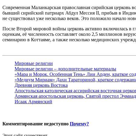
Современная Маланкарская православная сирийская церковь в
бывший сирийский патриарх Абдул Мессия II, прибыв в Индию
не существовал уже несколько веков. Это положило начало но
После Второй мировой войны церковь активно включилась в гл
оценкам, её численность составляет около 2,5 миллионов веру
семинарию
в Коттаяме, а также несколько медицинских учрежд
Мировые религии
Мировые религии – дополнительные материалы
«Мара и Морок. Особенная Тень» Лии Арден, краткое со
«Медиум Мириам» Дахи Тараториной, краткое содержан
Древняя церковь Востока
Апостольская католическая ассирийская восточная церко
Армянская апостольская церковь, Святой престол Эчмиа
Исаак Армянский
Комментирование недоступно
Почему?
Этот сайт существует