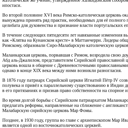
Католическое же учение, утверждённое Халкидонским собором,
ипостаси.
Во второй половине XVI века Римско-католическая церковь ок
вынуждена принять ряд практик, необходимых для её полного 
целибата для духовенства и признание власти португальских е
В течение следующих пятидесяти лет навязанные изменения выз
как
«Клятва на Кунанском кресте»
в Маттанчерри. Лидеры общин
Римскому, образовали Сиро-Малабарскую католическую церков
Маланкарская церковь, порвавшая с Римом, возродила свою до
Абд аль-Джалилом, представителем
Сирийской православной 
церковь вошла в общение с Древневосточными православными
однако в конце XIX века между ними возникли разногласия.
В 1876 году патриарх Сирийской церкви Игнатий Пётр IV созв
полувека и привёл к параллельному существованию в Индии дв
в его притязаниях и признав право собственности на спорное 
Во время долгой борьбы с Сирийским патриархатом Маланкарс
предлагать реформы, направленные на сближение с англиканств
Малабарскую сирийскую церковь Мар Фомы.
Позднее, в 1930 году, группа во главе с архиепископом Мар И
является одной из восточнокатолических церквей.