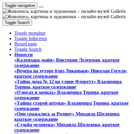
Toggle navigation
Toggle Search
Toggle menubar
Toggle fullscreen
Boxed page
Toggle Search
Новости
«Календарь майя» Виктории Ледерман, краткое
содержание
«Вечера на хуторе близ Диканьки» Николая Гоголя,
краткое содержание
«Тайна дома № 12 на улице Флоретт» Владимира
Торина, краткое содержание
«О носах и замка́х» Владимира Торина, краткое
содержание
«Тайны старой аптеки» Владимира Торина, краткое
содержание
«Они сражались за Родину» Михаила Шолохова,
краткое содержание
«Судьба человека» Михаила Шолохова, краткое
содержание