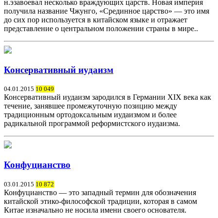
н.эзавоевал несколько враждующих царств. Новая империя
получила название Чжунго, «Срединное царство» — это имя
до сих пор используется в китайском языке и отражает
представление о центральном положении страны в мире..
Консервативный иудаизм
04.01.2015
10 049
Консервативный иудаизм зародился в Германии XIX века как
течение, занявшее промежуточную позицию между
традиционным ортодоксальным иудаизмом и более
радикальной программой реформистского иудаизма.
Конфуцианство
03.01.2015
10 872
Конфуцианство — это западный термин для обозначения
китайской этико-философской традиции, которая в самом
Китае изначально не носила имени своего основателя.