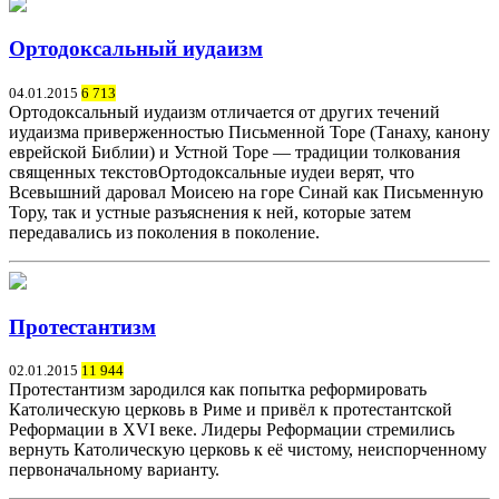
Ортодоксальный иудаизм
04.01.2015
6 713
Ортодоксальный иудаизм отличается от других течений
иудаизма приверженностью Письменной Торе (Танаху, канону
еврейской Библии) и Устной Торе — традиции толкования
священных текстовОртодоксальные иудеи верят, что
Всевышний даровал Моисею на горе Синай как Письменную
Тору, так и устные разъяснения к ней, которые затем
передавались из поколения в поколение.
Протестантизм
02.01.2015
11 944
Протестантизм зародился как попытка реформировать
Католическую церковь в Риме и привёл к протестантской
Реформации в XVI веке. Лидеры Реформации стремились
вернуть Католическую церковь к её чистому, неиспорченному
первоначальному варианту.