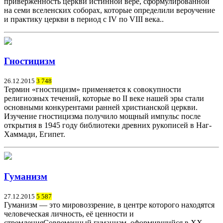
приверженность церкви истинной вере, сформулированной
на семи вселенских соборах, которые определили вероучение
и практику церкви в период с IV по VIII века..
Гностицизм
26.12.2015
3 748
Термин «гностицизм» применяется к совокупности
религиозных течений, которые во II веке нашей эры стали
основными конкурентами ранней христианской церкви.
Изучение гностицизма получило мощный импульс после
открытия в 1945 году библиотеки древних рукописей в Наг-
Хаммади, Египет.
Гуманизм
27.12.2015
5 587
Гуманизм — это мировоззрение, в центре которого находятся
человеческая личность, её ценности и
стремленияСовременный гуманизм, оформившийся в XX