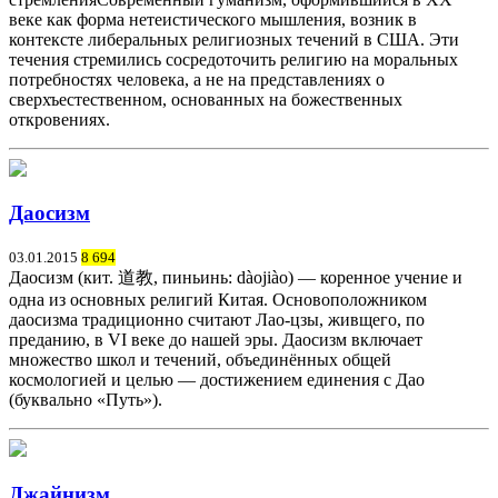
веке как форма нетеистического мышления, возник в
контексте либеральных религиозных течений в США. Эти
течения стремились сосредоточить религию на моральных
потребностях человека, а не на представлениях о
сверхъестественном, основанных на божественных
откровениях.
Даосизм
03.01.2015
8 694
Даосизм (кит. 道教, пиньинь: dàojiào) — коренное учение и
одна из основных религий Китая. Основоположником
даосизма традиционно считают Лао-цзы, живщего, по
преданию, в VI веке до нашей эры. Даосизм включает
множество школ и течений, объединённых общей
космологией и целью — достижением единения с Дао
(буквально «Путь»).
Джайнизм