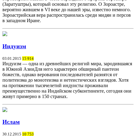
(Заратуштры), который основал эту религию. О Зороастре,
вероятно жившем в VI веке до нашей эры, известно немного.
Зороастрийская вера распространилась среди мидян и персов
в западном Иране.
Индуизм
03.01.2015
15 914
Индуизм — одна из древнейших религий мира, зародившаяся
в Южной АзииДля него характерен обширный пантеон
божеств, однако верования последователей разнятся от
политеизма до монотеизма и нетеистических взглядов. Хотя
на протяжении тысячелетий индуисты проживали
преимущественно на Индийском субконтиненте, сегодня они
живут примерно в 150 странах.
Ислам
30.12.2015
10 753