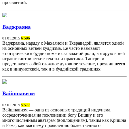
проявлений.
Ваджраяна
01.01.2015
6 596
Ваджраяна, наряду с Махаяной и Тхеравадой, является одной
из основных ветвей буддизма. Её часто называют
«тантрическим буддизмом» из-за важной роли, которую в ней
играют тантрические тексты и практики. Тантризм
представляет собой сложное духовное течение, проявившееся
как в индуистской, так и в буддийской традициях.
Вайшнавизм
03.01.2015
5 577
Вайшнавизм — одна из основных традиций индуизма,
сосредоточенная на поклонении богу Вишну и его
многочисленным аватарам (воплощениям), таким как Кришна
и Рама, как высшему проявлению божественного.