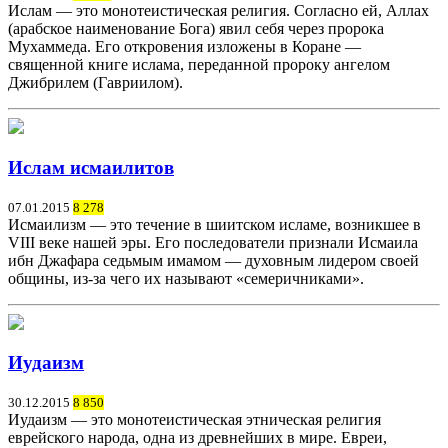
Ислам — это монотеистическая религия. Согласно ей, Аллах
(арабское наименование Бога) явил себя через пророка
Мухаммеда. Его откровения изложены в Коране —
священной книге ислама, переданной пророку ангелом
Джибрилем (Гавриилом).
Ислам исмаилитов
07.01.2015
8 278
Исмаилизм — это течение в шиитском исламе, возникшее в
VIII веке нашей эры. Его последователи признали Исмаила
ибн Джафара седьмым имамом — духовным лидером своей
общины, из-за чего их называют «семеричниками».
Иудаизм
30.12.2015
8 850
Иудаизм — это монотеистическая этническая религия
еврейского народа, одна из древнейших в мире. Евреи,