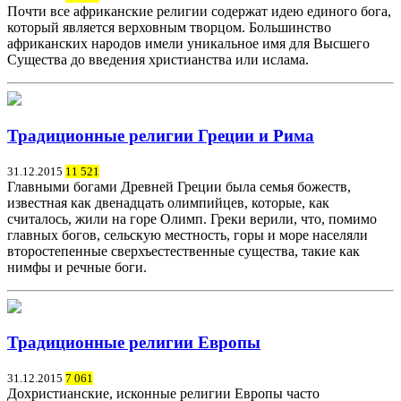
Почти все африканские религии содержат идею единого бога,
который является верховным творцом. Большинство
африканских народов имели уникальное имя для Высшего
Существа до введения христианства или ислама.
Традиционные религии Греции и Рима
31.12.2015
11 521
Главными богами Древней Греции была семья божеств,
известная как двенадцать олимпийцев, которые, как
считалось, жили на горе Олимп. Греки верили, что, помимо
главных богов, сельскую местность, горы и море населяли
второстепенные сверхъестественные существа, такие как
нимфы и речные боги.
Традиционные религии Европы
31.12.2015
7 061
Дохристианские, исконные религии Европы часто