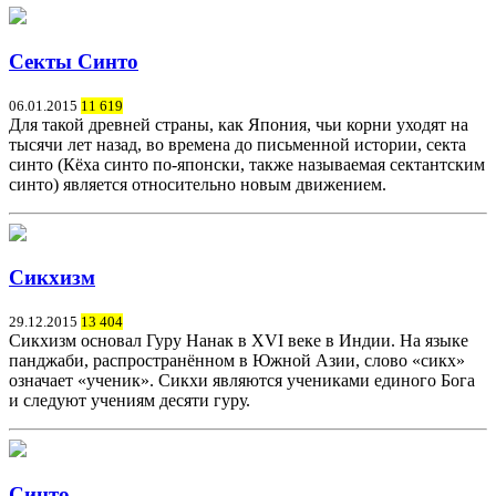
Секты Синто
06.01.2015
11 619
Для такой древней страны, как Япония, чьи корни уходят на
тысячи лет назад, во времена до письменной истории, секта
синто (Кёха синто по-японски, также называемая сектантским
синто) является относительно новым движением.
Сикхизм
29.12.2015
13 404
Сикхизм основал Гуру Нанак в XVI веке в Индии. На языке
панджаби, распространённом в Южной Азии, слово «сикх»
означает «ученик». Сикхи являются учениками единого Бога
и следуют учениям десяти гуру.
Синто