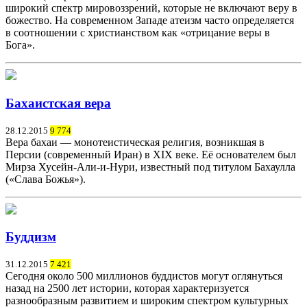
широкий спектр мировоззрений, которые не включают веру в
божество. На современном Западе атеизм часто определяется
в соотношении с христианством как «отрицание веры в
Бога».
Бахаистская вера
28.12.2015
9 774
Вера бахаи — монотеистическая религия, возникшая в
Персии (современный Иран) в XIX веке. Её основателем был
Мирза Хусейн-Али-и-Нури, известный под титулом Бахаулла
(«Слава Божья»).
Буддизм
31.12.2015
7 421
Сегодня около 500 миллионов буддистов могут оглянуться
назад на 2500 лет истории, которая характеризуется
разнообразным развитием и широким спектром культурных