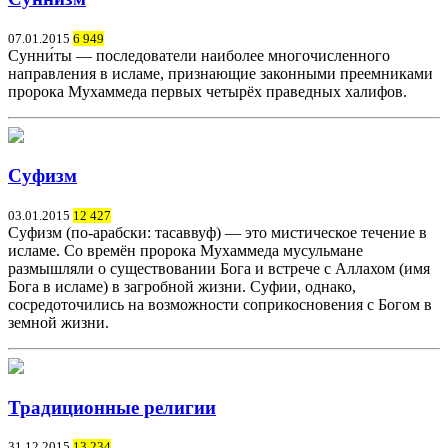
07.01.2015
6 949
Сунни́ты — последователи наиболее многочисленного
направления в исламе, признающие законными преемниками
пророка Мухаммеда первых четырёх праведных халифов.
Суфизм
03.01.2015
12 427
Суфизм (по-арабски: тасаввуф) — это мистическое течение в
исламе. Со времён пророка Мухаммеда мусульмане
размышляли о существовании Бога и встрече с Аллахом (имя
Бога в исламе) в загробной жизни. Суфии, однако,
сосредоточились на возможности соприкосновения с Богом в
земной жизни.
Традиционные религии
31.12.2015
13 234