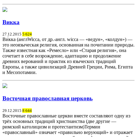
Викка
27.12.2015
5 624
Ви́кка (англWicca, от др.-англ. wicca — «ведун», «колдун») —
это неоязыческая религия, основанная на почитании природы.
Также известная как «Ремесло» или «Старая религия», она
сочетает в себе возрождение, адаптацию и продолжение
древних верований и практик из языческих традиций
Европы, а также цивилизаций Древней Греции, Рима, Египта
и Месопотамии.
Восточная православная церковь
29.12.2015
8 644
Восточные православные церкви вместе составляют одну из
трёх основных традиций христианства (две другие —
римский католицизм и протестантизм)Термин
«православный» означает «правильно верующий» и отражает