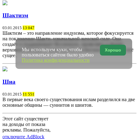
Шактизм
03.01.2015
13 047
Шактизм – это направление индуизма, которое фокусируется
на поклонении Шакти, изначальной женской силе. Она
создаёт и поддерживает Вселенную, проявляясь в форме
Мы используем куки, чтобы
верховной Богини. Считается, что эта Богиня охватывает всё
Хорошо
пользоваться сайтом было удобно
сущее.
Политика конфиденциальности
Шиа
03.01.2015
11 551
В первые века своего существования ислам разделился на две
основные общины — суннитов и шиитов.
Этот сайт существует
на доходы от показа
рекламы. Пожалуйста,
отключите AdBlock