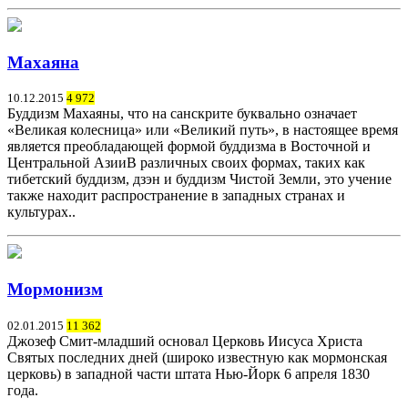
Махаяна
10.12.2015
4 972
Буддизм Махаяны, что на санскрите буквально означает
«Великая колесница» или «Великий путь», в настоящее время
является преобладающей формой буддизма в Восточной и
Центральной АзииВ различных своих формах, таких как
тибетский буддизм, дзэн и буддизм Чистой Земли, это учение
также находит распространение в западных странах и
культурах..
Мормонизм
02.01.2015
11 362
Джозеф Смит-младший основал Церковь Иисуса Христа
Святых последних дней (широко известную как мормонская
церковь) в западной части штата Нью-Йорк 6 апреля 1830
года.