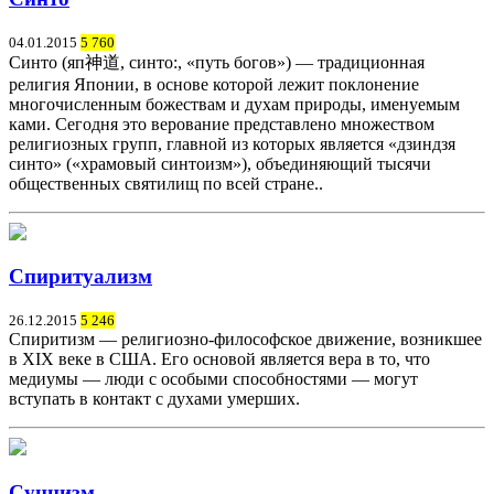
04.01.2015
5 760
Синто (яп神道, синто:, «путь богов») — традиционная
религия Японии, в основе которой лежит поклонение
многочисленным божествам и духам природы, именуемым
ками. Сегодня это верование представлено множеством
религиозных групп, главной из которых является «дзиндзя
синто» («храмовый синтоизм»), объединяющий тысячи
общественных святилищ по всей стране..
Спиритуализм
26.12.2015
5 246
Спиритизм — религиозно-философское движение, возникшее
в XIX веке в США. Его основой является вера в то, что
медиумы — люди с особыми способностями — могут
вступать в контакт с духами умерших.
Суннизм