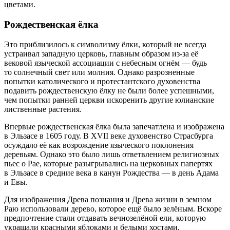
цветами.
Рождественская ёлка
Это приблизилось к символизму ёлки, который не всегда
устраивал западную церковь, главным образом из-за её
вековой языческой ассоциации с небесным огнём — будь
то солнечный свет или молния. Однако разрозненные
попытки католического и протестантского духовенства
подавить рождественскую ёлку не были более успешными,
чем попытки ранней церкви искоренить другие юлианские
лиственные растения.
Впервые рождественская ёлка была запечатлена и изображена
в Эльзасе в 1605 году. В XVII веке духовенство Страсбурга
осуждало её как возрождение языческого поклонения
деревьям. Однако это было лишь ответвлением религиозных
пьес о Рае, которые разыгрывались на церковных папертях
в Эльзасе в средние века в канун Рождества — в день Адама
и Евы.
Для изображения Древа познания и Древа жизни в земном
Раю использовали дерево, которое ещё было зелёным. Вскоре
предпочтение стали отдавать вечнозелёной ели, которую
украшали красными яблоками и белыми хостами,