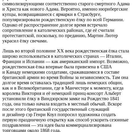
символизирующими соответственно старого смертного Адама
и Христа как нового Адама. Вероятно, именно нюрнбергские
купцы, возвращавшиеся с ярмарки в Страсбурге,
популяризировали рождественскую ёлку по всей Германии.
Однако её распространение долгое время встречало
сопротивление в католических районах, где её считали
протестантской, поскольку, по преданию, Мартин Лютер
украсил ёлку свечами.
Лишь во второй половине XX века рождественская ёлка стала
широко использоваться в католических странах — Италии,
Франции и Испании — как американский импорт. Возможно,
рождественская ёлка впервые была привезена в США
и Канаду немецкими солдатами, сражавшимися в составе
британской армии во время Войны за независимость. Там она
долгое время оставалась традицией лишь немецких общин,
как и в Великобритании, где в Манчестере к моменту, когда
королева Виктория и её немецкий принц-консорт Альберт
установили ёлку в Виндзорском замке на Рождество 1841
года, она только начала входить в местный обычай. Вскоре
после этого британский государственный служащий
и дизайнер сэр Генри Коул попросил художника создать
первую праздничную открытку как способ ускорить сезонные
поздравления — эта идея была коммерциализирована
торговцами около 1868 года.