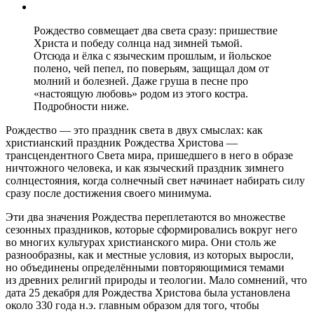
Рождество совмещает два света сразу: пришествие
Христа и победу солнца над зимней тьмой.
Отсюда и ёлка с языческим прошлым, и йольское
полено, чей пепел, по поверьям, защищал дом от
молний и болезней. Даже груша в песне про
«настоящую любовь» родом из этого костра.
Подробности ниже.
Рождество — это праздник света в двух смыслах: как
христианский праздник Рождества Христова —
трансцендентного Света мира, пришедшего в него в образе
ничтожного человека, и как языческий праздник зимнего
солнцестояния, когда солнечный свет начинает набирать силу
сразу после достижения своего минимума.
Эти два значения Рождества переплетаются во множестве
сезонных праздников, которые сформировались вокруг него
во многих культурах христианского мира. Они столь же
разнообразны, как и местные условия, из которых выросли,
но объединены определёнными повторяющимися темами
из древних религий природы и теологии. Мало сомнений, что
дата 25 декабря для Рождества Христова была установлена
около 330 года н.э. главным образом для того, чтобы