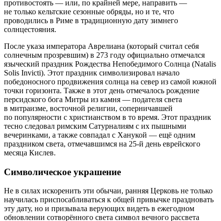
противостоять — или, по крайней мере, направить —
не только кельтские сезонные обряды, но и те, что
проводились в Риме в традиционную дату зимнего
солнцестояния.
После указа императора Аврелиана (который считал себя
солнечным прозревшим) в 273 году официально отмечался
языческий праздник Рождества Непобедимого Солнца (Natalis
Solis Invicti). Этот праздник символизировал начало
победоносного продвижения солнца на север из самой южной
точки горизонта. Также в этот день отмечалось рождение
персидского бога Митры из камня — подателя света
в митраизме, восточной религии, соперничавшей
по популярности с христианством в то время. Этот праздник
тесно следовал римским Сатурналиям с их пышными
вечеринками, а также совпадал с Ханукой — ещё одним
праздником света, отмечавшимся на 25-й день еврейского
месяца Кислев.
Символическое украшение
Не в силах искоренить эти обычаи, ранняя Церковь не только
научилась приспосабливаться к общей привычке праздновать
эту дату, но и призывала верующих видеть в ежегодном
обновлении сотворённого света символ вечного рассвета