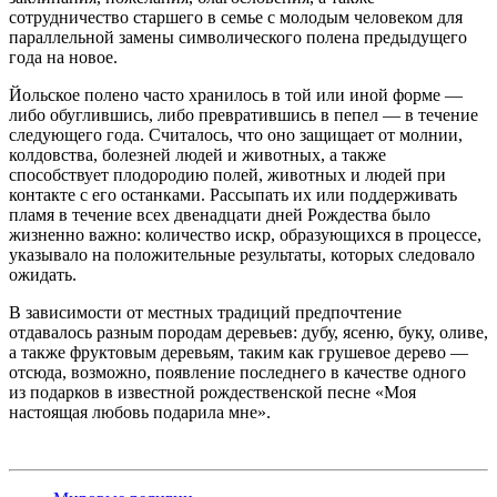
сотрудничество старшего в семье с молодым человеком для
параллельной замены символического полена предыдущего
года на новое.
Йольское полено часто хранилось в той или иной форме —
либо обуглившись, либо превратившись в пепел — в течение
следующего года. Считалось, что оно защищает от молнии,
колдовства, болезней людей и животных, а также
способствует плодородию полей, животных и людей при
контакте с его останками. Рассыпать их или поддерживать
пламя в течение всех двенадцати дней Рождества было
жизненно важно: количество искр, образующихся в процессе,
указывало на положительные результаты, которых следовало
ожидать.
В зависимости от местных традиций предпочтение
отдавалось разным породам деревьев: дубу, ясеню, буку, оливе,
а также фруктовым деревьям, таким как грушевое дерево —
отсюда, возможно, появление последнего в качестве одного
из подарков в известной рождественской песне «Моя
настоящая любовь подарила мне».