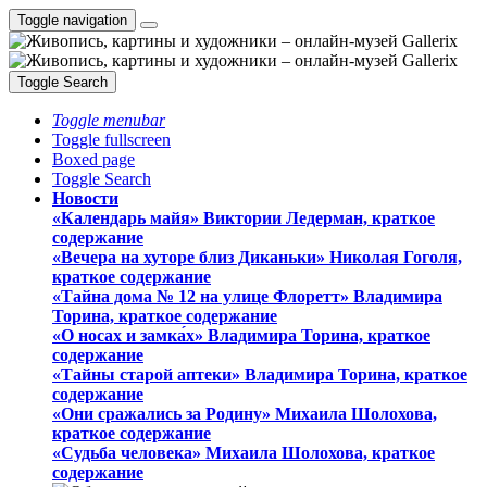
Toggle navigation
Toggle Search
Toggle menubar
Toggle fullscreen
Boxed page
Toggle Search
Новости
«Календарь майя» Виктории Ледерман, краткое
содержание
«Вечера на хуторе близ Диканьки» Николая Гоголя,
краткое содержание
«Тайна дома № 12 на улице Флоретт» Владимира
Торина, краткое содержание
«О носах и замка́х» Владимира Торина, краткое
содержание
«Тайны старой аптеки» Владимира Торина, краткое
содержание
«Они сражались за Родину» Михаила Шолохова,
краткое содержание
«Судьба человека» Михаила Шолохова, краткое
содержание