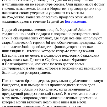
и услышанными во время бурь сезона. Они принимают форму
гномов, называемых tomter в Норвегии, где люди до сих пор
навещают своих умерших и украшают их могилы
на Рождество. Ранее же опасались проделок этих менее
желанных духов в течение 12 дней до
Богоявления
.
С другой стороны, именно тощий, бородатый Jultomte
традиционно кладёт подарки к подножию рождественской
ёлки в скандинавских странах, где люди всё ещё используют
старый языческий термин Jul для обозначения праздника. Его
эквивалент Joulu преобладает в финно-угорских языках
Финляндии и Эстонии, которые когда-то принадлежали
Швеции. Тем не менее, в фольклоре некоторых балканских
стран, таких как Греция и Сербия, а также Франции
и Великобритании, йольское полено долгое время
фигурировало в обычаях, которые в бесконечных вариациях
были широко распространены.
Полено часто брали с дерева, ритуально срубленного в канун
Рождества, или выбирали из прошлогоднего запаса дров
(иногда его рубили на Кандлемас, когда заканчивался
предыдущий рождественский сезон). Его сжигали в очаге
в эту ночь в сопровождении многочисленных церемоний,
которые могли включать возлияние вина или масла,
заклинания, пожелания, благословения, а также