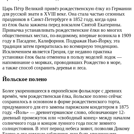
Царь Пётр Великий привёз рождественскую ёлку из Германии
для русской знати в XVIII веке. Она стала частью сезонных
праздников в Санкт-Петербурге в 1852 году, когда одна
из ёлок была зажжена перед вокзалом Святой Екатерины.
Привычка устанавливать рождественские ёлки во многих
общественных местах, по-видимому, впервые возникла в 1909
году в Пасадене, Калифорния. Подражая Нью-Йорку, эта
традиция затем превратилась во всемирную тенденцию.
Исключением является Греция, где недавно практика
установки ёлок была отменена в пользу моделей лодок —
напоминание о моряках, проводивших Рождество в море,
а также способ сохранить деревья и леса.
Йольское полено
Более укоренившееся в европейском фольклоре с древних
времён, чем рождественская ёлка, йольское полено сейчас
сохранилось в основном в форме рождественского торта,
придуманного для его замены парижским кондитером в 1875
году. «Йоль» — древнегерманское слово, обозначающее 12-
дневный промежуток или «свободный конец» между началом
солнечного года и концом лунного года после зимнего
солнцестояния. В этот период небеса зияют, позволяя Дикому
Егерю и его команде заблудших душ быть увиденными