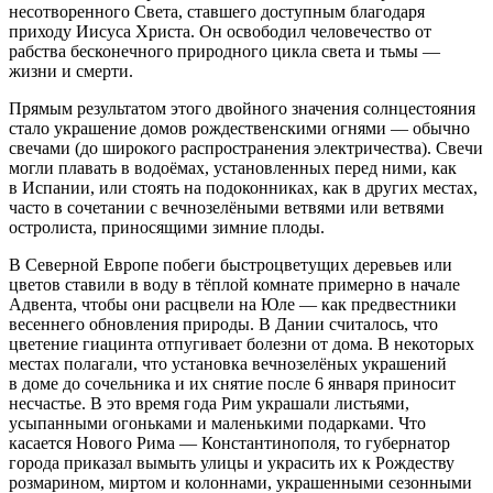
несотворенного Света, ставшего доступным благодаря
приходу Иисуса Христа. Он освободил человечество от
рабства бесконечного природного цикла света и тьмы —
жизни и смерти.
Прямым результатом этого двойного значения солнцестояния
стало украшение домов рождественскими огнями — обычно
свечами (до широкого распространения электричества). Свечи
могли плавать в водоёмах, установленных перед ними, как
в Испании, или стоять на подоконниках, как в других местах,
часто в сочетании с вечнозелёными ветвями или ветвями
остролиста, приносящими зимние плоды.
В Северной Европе побеги быстроцветущих деревьев или
цветов ставили в воду в тёплой комнате примерно в начале
Адвента, чтобы они расцвели на Юле — как предвестники
весеннего обновления природы. В Дании считалось, что
цветение гиацинта отпугивает болезни от дома. В некоторых
местах полагали, что установка вечнозелёных украшений
в доме до сочельника и их снятие после 6 января приносит
несчастье. В это время года Рим украшали листьями,
усыпанными огоньками и маленькими подарками. Что
касается Нового Рима — Константинополя, то губернатор
города приказал вымыть улицы и украсить их к Рождеству
розмарином, миртом и колоннами, украшенными сезонными