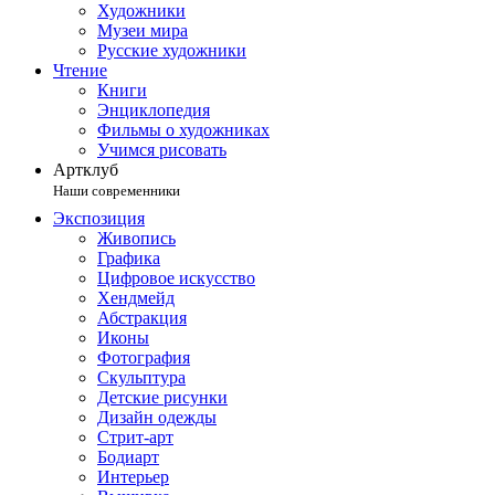
Художники
Музеи мира
Русские художники
Чтение
Книги
Энциклопедия
Фильмы о художниках
Учимся рисовать
Артклуб
Наши современники
Экспозиция
Живопись
Графика
Цифровое искусство
Хендмейд
Абстракция
Иконы
Фотография
Скульптура
Детские рисунки
Дизайн одежды
Стрит-арт
Бодиарт
Интерьер