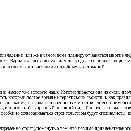
х владений или же в самом доме планируют заняться многие люд
лько. Вариантов действительно много, однако наиболее широкое
ционными характеристиками подобных конструкций.
 они имеют уже готовую чашу. Изготавливается она из очень пр
 тот, который долгое время не теряет своих свойств и, как прав
ля плавания, благодаря особенностям изготовления и примене
ого, они имеют безупречный внешний вид. Так что, если вы жел
 особенно если заниматься строительством будут специалисты, 
епременно стоит упомянуть о том, что помимо привлекательног