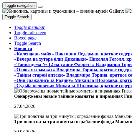
Toggle navigation
Toggle Search
Toggle menubar
Toggle fullscreen
Boxed page
Toggle Search
Новости
«Календарь майя» Виктории Ледерман, краткое содер
«Вечера на хуторе близ Диканьки» Николая Гоголя, к
«Тайна дома № 12 на улице Флоретт» Владимира Тори
«О носах и замка́х» Владимира Торина, краткое содер
«Тайны старой аптеки» Владимира Торина, краткое с
«Они сражались за Родину» Михаила Шолохова, кратк
«Судьба человека» Михаила Шолохова, краткое содер
Обнаружены новые тайные комнаты в пирамидах Гиз
27.04.2026
Три полотна за три минуты: ограбление фонда Манья
30.03.2026