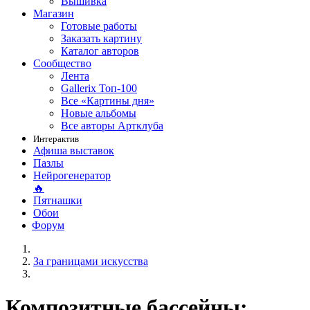
Вышивка
Магазин
Готовые работы
Заказать картину
Каталог авторов
Сообщество
Лента
Gallerix Топ-100
Все «Картины дня»
Новые альбомы
Все авторы Артклуба
Интерактив
Афиша выставок
Пазлы
Нейрогенератор
🔥
Пятнашки
Обои
Форум
За границами искусства
Композитные бассейны: