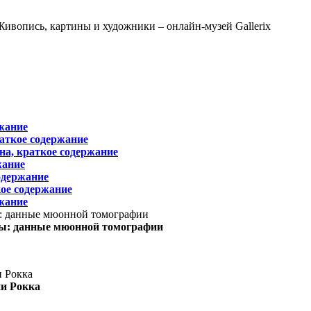
жание
раткое содержание
на, краткое содержание
жание
одержание
ое содержание
жание
ы: данные мюонной томографии
ни Рокка