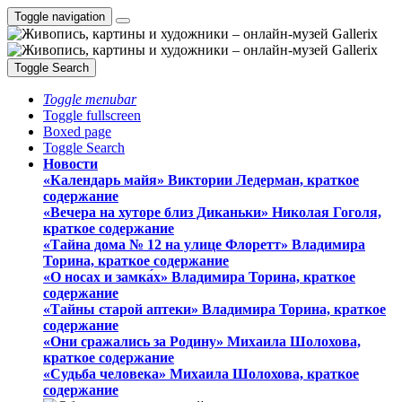
Toggle navigation
Toggle Search
Toggle menubar
Toggle fullscreen
Boxed page
Toggle Search
Новости
«Календарь майя» Виктории Ледерман, краткое
содержание
«Вечера на хуторе близ Диканьки» Николая Гоголя,
краткое содержание
«Тайна дома № 12 на улице Флоретт» Владимира
Торина, краткое содержание
«О носах и замка́х» Владимира Торина, краткое
содержание
«Тайны старой аптеки» Владимира Торина, краткое
содержание
«Они сражались за Родину» Михаила Шолохова,
краткое содержание
«Судьба человека» Михаила Шолохова, краткое
содержание