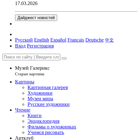
17.03.2026
Дайджест новостей
Русский
English
Español
Français
Deutsche
中文
Вход
Регистрация
Музей Галерикс
Старые картины
Картины
Картинная галерея
Художники
Музеи мира
Русские художники
Чтение
Книги
Энциклопедия
Фильмы о художниках
Учимся рисовать
Артклуб