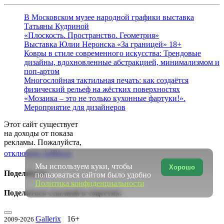
В Московском музее народной графики выставка
Татьяны Кудриной
«Плоскость. Пространство. Геометрия»
Выставка Юлии Неронска «За границей» 18+
Ковры в стиле современного искусства: Трендовые
дизайны, вдохновленные абстракцией, минимализмом и
поп-артом
Многослойная тактильная печать: как создаётся
физический рельеф на жёстких поверхностях
«Мозаика – это не только кухонные фартуки!».
Мероприятие для дизайнеров
Этот сайт существует
на доходы от показа
рекламы. Пожалуйста,
отключите AdBlock
Мы используем куки, чтобы
Хорошо
Поделиться
пользоваться сайтом было удобно
Политика конфиденциальности
Поделиться ссылкой в соцсетях:
Gallerix
16+
2009-2026