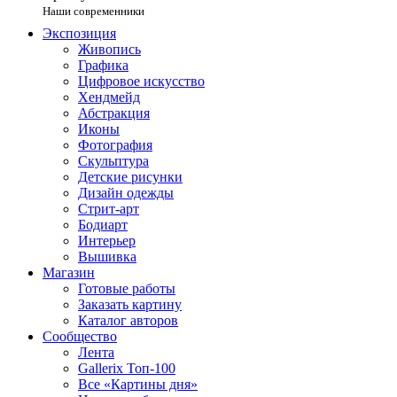
Наши современники
Экспозиция
Живопись
Графика
Цифровое искусство
Хендмейд
Абстракция
Иконы
Фотография
Скульптура
Детские рисунки
Дизайн одежды
Стрит-арт
Бодиарт
Интерьер
Вышивка
Магазин
Готовые работы
Заказать картину
Каталог авторов
Сообщество
Лента
Gallerix Топ-100
Все «Картины дня»