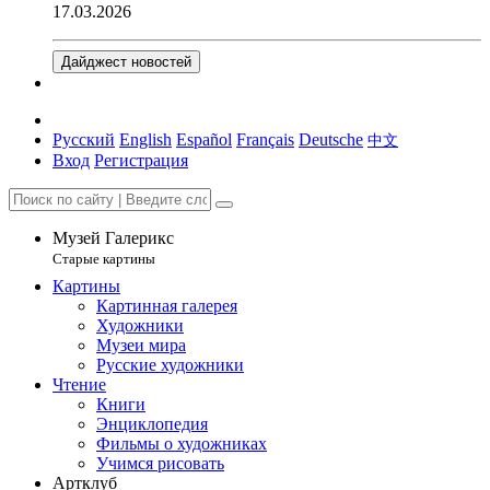
17.03.2026
Дайджест новостей
Русский
English
Español
Français
Deutsche
中文
Вход
Регистрация
Музей Галерикс
Старые картины
Картины
Картинная галерея
Художники
Музеи мира
Русские художники
Чтение
Книги
Энциклопедия
Фильмы о художниках
Учимся рисовать
Артклуб