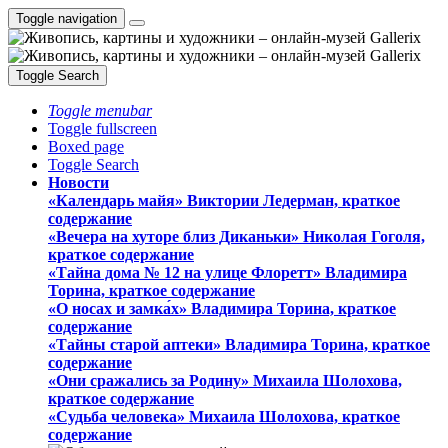
Toggle navigation
Toggle Search
Toggle menubar
Toggle fullscreen
Boxed page
Toggle Search
Новости
«Календарь майя» Виктории Ледерман, краткое
содержание
«Вечера на хуторе близ Диканьки» Николая Гоголя,
краткое содержание
«Тайна дома № 12 на улице Флоретт» Владимира
Торина, краткое содержание
«О носах и замка́х» Владимира Торина, краткое
содержание
«Тайны старой аптеки» Владимира Торина, краткое
содержание
«Они сражались за Родину» Михаила Шолохова,
краткое содержание
«Судьба человека» Михаила Шолохова, краткое
содержание