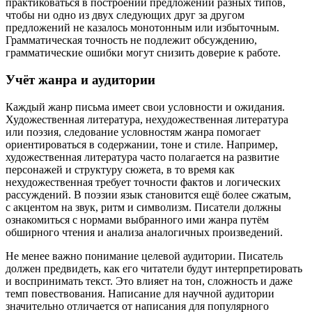
практиковаться в построении предложений разных типов,
чтобы ни одно из двух следующих друг за другом
предложений не казалось монотонным или избыточным.
Грамматическая точность не подлежит обсуждению,
грамматические ошибки могут снизить доверие к работе.
Учёт жанра и аудитории
Каждый жанр письма имеет свои условности и ожидания.
Художественная литература, нехудожественная литература
или поэзия, следование условностям жанра помогает
ориентироваться в содержании, тоне и стиле. Например,
художественная литература часто полагается на развитие
персонажей и структуру сюжета, в то время как
нехудожественная требует точности фактов и логических
рассуждений. В поэзии язык становится ещё более сжатым,
с акцентом на звук, ритм и символизм. Писатели должны
ознакомиться с нормами выбранного ими жанра путём
обширного чтения и анализа аналогичных произведений.
Не менее важно понимание целевой аудитории. Писатель
должен предвидеть, как его читатели будут интерпретировать
и воспринимать текст. Это влияет на тон, сложность и даже
темп повествования. Написание для научной аудитории
значительно отличается от написания для популярного