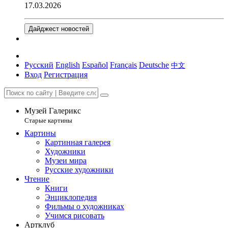
17.03.2026
Дайджест новостей
Русский
English
Español
Français
Deutsche
中文
Вход
Регистрация
Музей Галерикс
Старые картины
Картины
Картинная галерея
Художники
Музеи мира
Русские художники
Чтение
Книги
Энциклопедия
Фильмы о художниках
Учимся рисовать
Артклуб