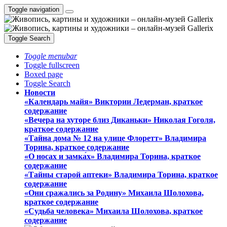
Toggle navigation
Toggle Search
Toggle menubar
Toggle fullscreen
Boxed page
Toggle Search
Новости
«Календарь майя» Виктории Ледерман, краткое
содержание
«Вечера на хуторе близ Диканьки» Николая Гоголя,
краткое содержание
«Тайна дома № 12 на улице Флоретт» Владимира
Торина, краткое содержание
«О носах и замка́х» Владимира Торина, краткое
содержание
«Тайны старой аптеки» Владимира Торина, краткое
содержание
«Они сражались за Родину» Михаила Шолохова,
краткое содержание
«Судьба человека» Михаила Шолохова, краткое
содержание