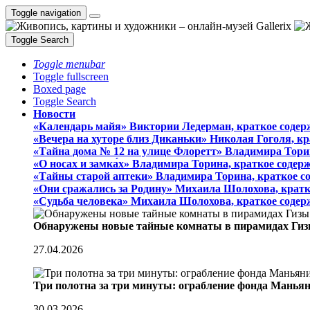
Toggle navigation
Toggle Search
Toggle menubar
Toggle fullscreen
Boxed page
Toggle Search
Новости
«Календарь майя» Виктории Ледерман, краткое содер
«Вечера на хуторе близ Диканьки» Николая Гоголя, к
«Тайна дома № 12 на улице Флоретт» Владимира Тори
«О носах и замка́х» Владимира Торина, краткое содер
«Тайны старой аптеки» Владимира Торина, краткое с
«Они сражались за Родину» Михаила Шолохова, кратк
«Судьба человека» Михаила Шолохова, краткое содер
Обнаружены новые тайные комнаты в пирамидах Гиз
27.04.2026
Три полотна за три минуты: ограбление фонда Манья
30.03.2026