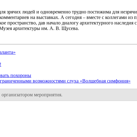
 для зрячих людей и одновременно трудно постижима для незрячи
омментариев на выставках. А сегодня – вместе с коллегами из 
ое пространство, дав начало диалогу архитектурного наследия 
Музея архитектуры им. А. В. Щусева.
аланта»
!
овать похороны
 ограниченными возможностями слуха «Волшебная симфония»
 организатором мероприятия.