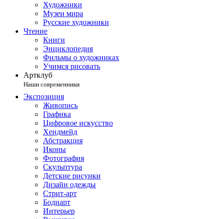
Художники
Музеи мира
Русские художники
Чтение
Книги
Энциклопедия
Фильмы о художниках
Учимся рисовать
Артклуб
Наши современники
Экспозиция
Живопись
Графика
Цифровое искусство
Хендмейд
Абстракция
Иконы
Фотография
Скульптура
Детские рисунки
Дизайн одежды
Стрит-арт
Бодиарт
Интерьер