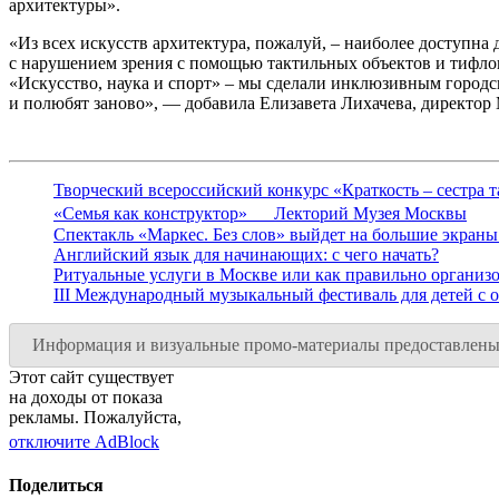
архитектуры».
«Из всех искусств архитектура, пожалуй, – наиболее доступна
с нарушением зрения с помощью тактильных объектов и тифлок
«Искусство, наука и спорт» – мы сделали инклюзивным городск
и полюбят заново», — добавила Елизавета Лихачева, директор 
Творческий всероссийский конкурс «Краткость – сестра т
«Семья как конструктор» Лекторий Музея Москвы
Спектакль «Маркес. Без слов» выйдет на большие экраны
Английский язык для начинающих: с чего начать?
Ритуальные услуги в Москве или как правильно организ
III Международный музыкальный фестиваль для детей с
Информация и визуальные промо-материалы предоставлены
Этот сайт существует
на доходы от показа
рекламы. Пожалуйста,
отключите AdBlock
Поделиться