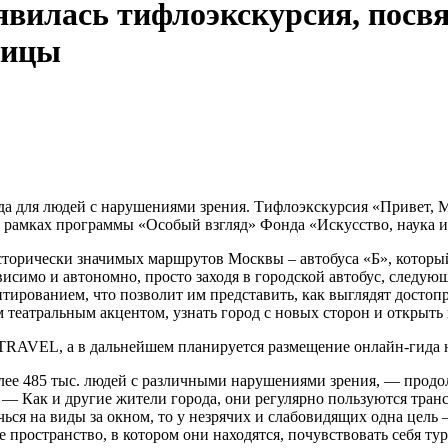
явилась тифлоэкскурсия, посв
лицы
ода для людей с нарушениями зрения. Тифлоэкскурсия «Привет, 
в рамках программы «Особый взгляд» Фонда «Искусство, наука и
сторически значимых маршрутов Москвы – автобуса «Б», которы
зависимо и автономно, просто заходя в городской автобус, сле
тированием, что позволит им представить, как выглядят достоп
им театральным акцентом, узнать город с новых сторон и открыт
TRAVEL, а в дальнейшем планируется размещение онлайн-гида на
более 485 тыс. людей с различными нарушениями зрения, — про
. — Как и другие жители города, они регулярно пользуются тра
ься на виды за окном, то у незрячих и слабовидящих одна цель 
 пространство, в котором они находятся, почувствовать себя ту