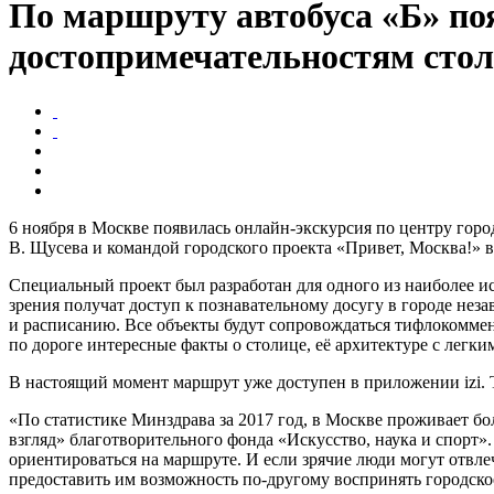
По маршруту автобуса «Б» по
достопримечательностям сто
6 ноября в Москве появилась онлайн-экскурсия по центру гор
В. Щусева и командой городского проекта «Привет, Москва!» 
Специальный проект был разработан для одного из наиболее и
зрения получат доступ к познавательному досугу в городе не
и расписанию. Все объекты будут сопровождаться тифлокоммен
по дороге интересные факты о столице, её архитектуре с легк
В настоящий момент маршрут уже доступен в приложении izi. 
«По статистике Минздрава за 2017 год, в Москве проживает 
взгляд» благотворительного фонда «Искусство, наука и спорт»
ориентироваться на маршруте. И если зрячие люди могут отвлеч
предоставить им возможность по-другому воспринять городское