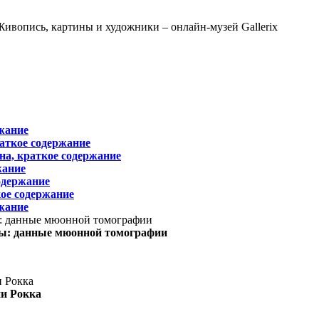
жание
раткое содержание
на, краткое содержание
жание
одержание
ое содержание
жание
ы: данные мюонной томографии
ни Рокка