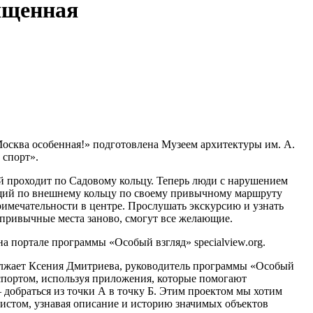
ященная
Москва особенная!» подготовлена Музеем архитектуры им. А.
 спорт».
й проходит по Садовому кольцу. Теперь люди с нарушением
дующий по внешнему кольцу по своему привычному маршруту
римечательности в центре. Прослушать экскурсию и узнать
ь привычные места заново, смогут все желающие.
 портале программы «Особый взгляд» specialview.org.
должает Ксения Дмитриева, руководитель программы «Особый
нспортом, используя приложения, которые помогают
– добраться из точки А в точку Б. Этим проектом мы хотим
ристом, узнавая описание и историю значимых объектов