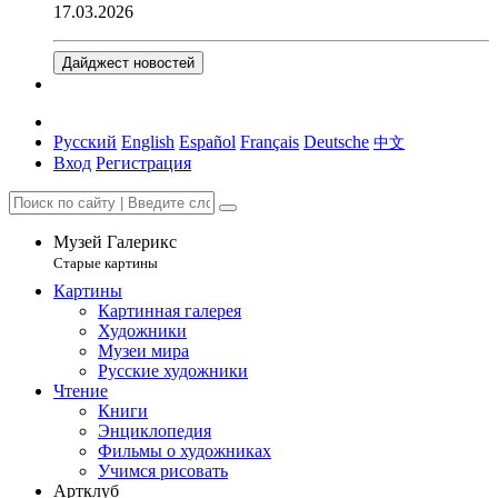
17.03.2026
Дайджест новостей
Русский
English
Español
Français
Deutsche
中文
Вход
Регистрация
Музей Галерикс
Старые картины
Картины
Картинная галерея
Художники
Музеи мира
Русские художники
Чтение
Книги
Энциклопедия
Фильмы о художниках
Учимся рисовать
Артклуб