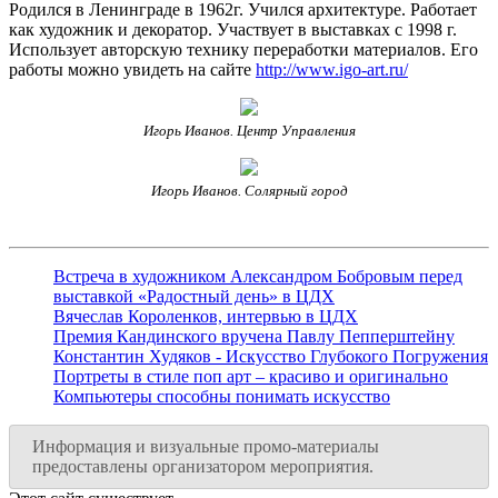
Родился в Ленинграде в 1962г. Учился архитектуре. Работает
как художник и декоратор. Участвует в выставках с 1998 г.
Использует авторскую технику переработки материалов. Его
работы можно увидеть на сайте
http://www.igo-art.ru/
Игорь Иванов. Центр Управления
Игорь Иванов. Солярный город
Встреча в художником Александром Бобровым перед
выставкой «Радостный день» в ЦДХ
Вячеслав Короленков, интервью в ЦДХ
Премия Кандинского вручена Павлу Пепперштейну
Константин Худяков - Искусство Глубокого Погружения
Портреты в стиле поп арт – красиво и оригинально
Компьютеры способны понимать искусство
Информация и визуальные промо-материалы
предоставлены организатором мероприятия.