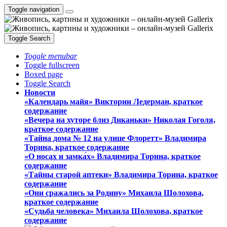
Toggle navigation
Toggle Search
Toggle menubar
Toggle fullscreen
Boxed page
Toggle Search
Новости
«Календарь майя» Виктории Ледерман, краткое
содержание
«Вечера на хуторе близ Диканьки» Николая Гоголя,
краткое содержание
«Тайна дома № 12 на улице Флоретт» Владимира
Торина, краткое содержание
«О носах и замка́х» Владимира Торина, краткое
содержание
«Тайны старой аптеки» Владимира Торина, краткое
содержание
«Они сражались за Родину» Михаила Шолохова,
краткое содержание
«Судьба человека» Михаила Шолохова, краткое
содержание