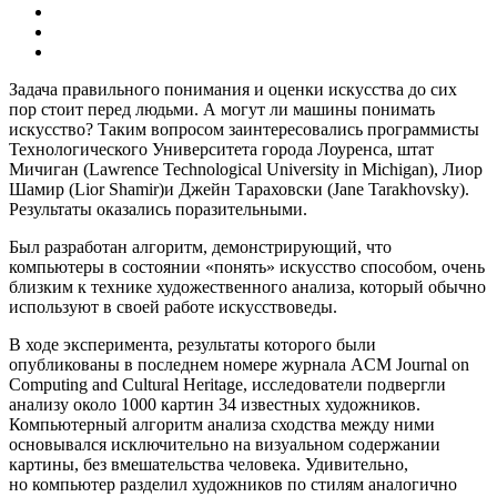
Задача правильного понимания и оценки искусства до сих
пор стоит перед людьми. А могут ли машины понимать
искусство? Таким вопросом заинтересовались программисты
Технологического Университета города Лоуренса, штат
Мичиган (Lawrence Technological University in Michigan), Лиор
Шамир (Lior Shamir)и Джейн Тараховски (Jane Tarakhovsky).
Результаты оказались поразительными.
Был разработан алгоритм, демонстрирующий, что
компьютеры в состоянии «понять» искусство способом, очень
близким к технике художественного анализа, который обычно
используют в своей работе искусствоведы.
В ходе эксперимента, результаты которого были
опубликованы в последнем номере журнала ACM Journal on
Computing and Cultural Heritage, исследователи подвергли
анализу около 1000 картин 34 известных художников.
Компьютерный алгоритм анализа сходства между ними
основывался исключительно на визуальном содержании
картины, без вмешательства человека. Удивительно,
но компьютер разделил художников по стилям аналогично