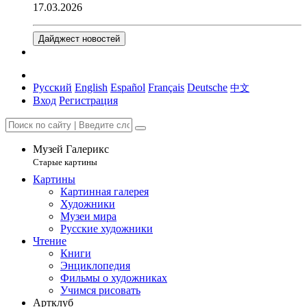
17.03.2026
Дайджест новостей
Русский
English
Español
Français
Deutsche
中文
Вход
Регистрация
Музей Галерикс
Старые картины
Картины
Картинная галерея
Художники
Музеи мира
Русские художники
Чтение
Книги
Энциклопедия
Фильмы о художниках
Учимся рисовать
Артклуб