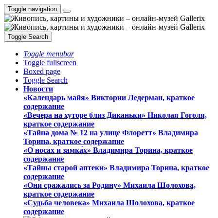
Toggle navigation
Toggle Search
Toggle menubar
Toggle fullscreen
Boxed page
Toggle Search
Новости
«Календарь майя» Виктории Ледерман, краткое
содержание
«Вечера на хуторе близ Диканьки» Николая Гоголя,
краткое содержание
«Тайна дома № 12 на улице Флоретт» Владимира
Торина, краткое содержание
«О носах и замка́х» Владимира Торина, краткое
содержание
«Тайны старой аптеки» Владимира Торина, краткое
содержание
«Они сражались за Родину» Михаила Шолохова,
краткое содержание
«Судьба человека» Михаила Шолохова, краткое
содержание