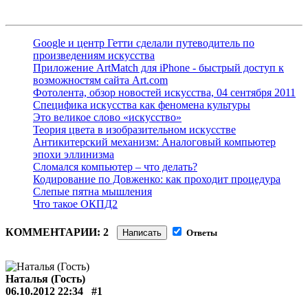
Google и центр Гетти сделали путеводитель по
произведениям искусства
Приложение ArtMatch для iPhone - быстрый доступ к
возможностям сайта Art.com
Фотолента, обзор новостей искусства, 04 сентября 2011
Специфика искусства как феномена культуры
Это великое слово «искусство»
Теория цвета в изобразительном искусстве
Антикитерский механизм: Аналоговый компьютер
эпохи эллинизма
Сломался компьютер – что делать?
Кодирование по Довженко: как проходит процедура
Слепые пятна мышления
Что такое ОКПД2
КОММЕНТАРИИ: 2
Написать
Ответы
Наталья (Гость)
06.10.2012 22:34
#1