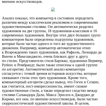
мнению искусствоведов.
Анализ показал, что компьютер в состоянии определить
различия между классическим реализмом и современными
художественными стилями. Он автоматически разделил
художников на две группы, 18 художников-классиков и 16
современных художников. Внутри этих двух больших групп
компьютером были определены подгруппы художников,
которые были частью одного и того же художественного
движения. Например, компьютер автоматически отнес
к Возрождению таких художников, как Рафаэль, Леонардо да
Винчи и Микеланджело, очень близких друг к другу
по стилю. Представители стиля Барокко, художники Вермеер,
Рубенс и Рембрандт, были также отнесены к одной группе
по алгоритму. Автоматический анализ компьютера
согласуется с точкой зрения историков искусства, которые
связывают стили этих трех художников. Кроме того,
компьютерный алгоритм сделал вывод, что Гоген и Сезанн,
как считается, пост-импрессионисты, имеют схожие
художественные стили, а также определил сходство между
стилями Сальвадора Дали, Макса Эрнсата и Джорджо де
Кирико, все они, по мнению искусствоведов, были частью
сюрреалистической художественной школы. В целом,