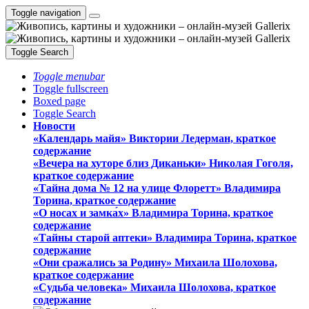
Toggle navigation
Toggle Search
Toggle menubar
Toggle fullscreen
Boxed page
Toggle Search
Новости
«Календарь майя» Виктории Ледерман, краткое
содержание
«Вечера на хуторе близ Диканьки» Николая Гоголя,
краткое содержание
«Тайна дома № 12 на улице Флоретт» Владимира
Торина, краткое содержание
«О носах и замка́х» Владимира Торина, краткое
содержание
«Тайны старой аптеки» Владимира Торина, краткое
содержание
«Они сражались за Родину» Михаила Шолохова,
краткое содержание
«Судьба человека» Михаила Шолохова, краткое
содержание