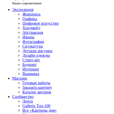
Наши современники
Экспозиция
Живопись
Графика
Цифровое искусство
Хендмейд
Абстракция
Иконы
Фотография
Скульптура
Детские рисунки
Дизайн одежды
Стрит-арт
Бодиарт
Интерьер
Вышивка
Магазин
Готовые работы
Заказать картину
Каталог авторов
Сообщество
Лента
Gallerix Топ-100
Все «Картины дня»