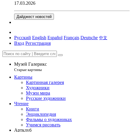
17.03.2026
Дайджест новостей
Русский
English
Español
Français
Deutsche
中文
Вход
Регистрация
Музей Галерикс
Старые картины
Картины
Картинная галерея
Художники
Музеи мира
Русские художники
Чтение
Книги
Энциклопедия
Фильмы о художниках
Учимся рисовать
Артклуб