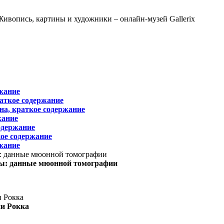
жание
раткое содержание
на, краткое содержание
жание
одержание
ое содержание
жание
ы: данные мюонной томографии
ни Рокка