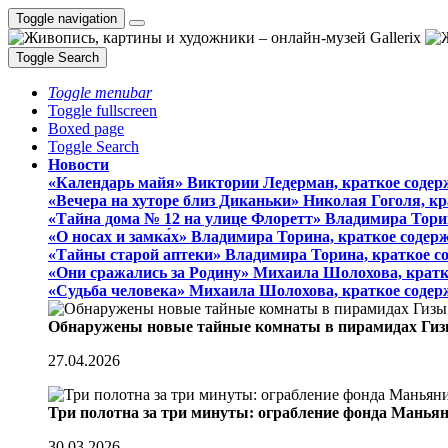
Toggle navigation
Toggle Search
Toggle menubar
Toggle fullscreen
Boxed page
Toggle Search
Новости
«Календарь майя» Виктории Ледерман, краткое содер
«Вечера на хуторе близ Диканьки» Николая Гоголя, к
«Тайна дома № 12 на улице Флоретт» Владимира Тори
«О носах и замка́х» Владимира Торина, краткое содер
«Тайны старой аптеки» Владимира Торина, краткое с
«Они сражались за Родину» Михаила Шолохова, кратк
«Судьба человека» Михаила Шолохова, краткое содер
Обнаружены новые тайные комнаты в пирамидах Гиз
27.04.2026
Три полотна за три минуты: ограбление фонда Манья
30.03.2026