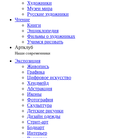
Художники
Музеи мира
Русские художники
Чтение
Книги
Энциклопедия
Фильмы о художниках
Учимся рисовать
Артклуб
Наши современники
Экспозиция
Живопись
Графика
Цифровое искусство
Хендмейд
Абстракция
Иконы
Фотография
Скульптура
Детские рисунки
Дизайн одежды
Стрит-арт
Бодиарт
Интерьер