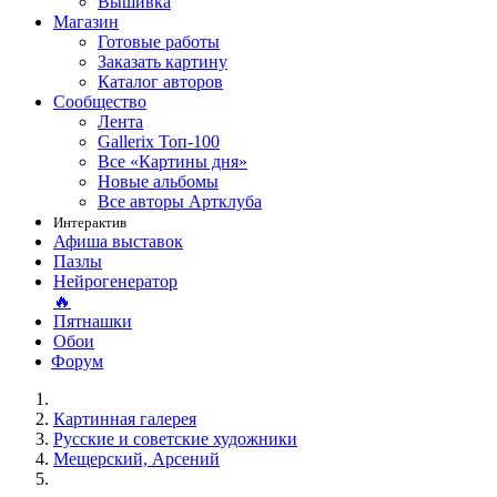
Вышивка
Магазин
Готовые работы
Заказать картину
Каталог авторов
Сообщество
Лента
Gallerix Топ-100
Все «Картины дня»
Новые альбомы
Все авторы Артклуба
Интерактив
Афиша выставок
Пазлы
Нейрогенератор
🔥
Пятнашки
Обои
Форум
Картинная галерея
Русские и советские художники
Мещерский, Арсений