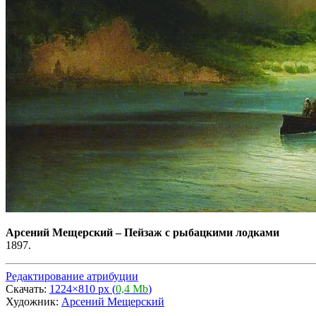
Арсений Мещерский
–
Пейзаж с рыбацкими лодками
1897.
Редактирование атрибуции
Скачать:
1224×810 px (
0,4 Mb
)
Художник:
Арсений Мещерский