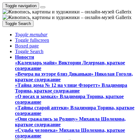
Toggle navigation
Toggle Search
Toggle menubar
Toggle fullscreen
Boxed page
Toggle Search
Новости
«Календарь майя» Виктории Ледерман, краткое
содержание
«Вечера на хуторе близ Диканьки» Николая Гоголя,
краткое содержание
«Тайна дома № 12 на улице Флоретт» Владимира
Торина, краткое содержание
«О носах и замка́х» Владимира Торина, краткое
содержание
«Тайны старой аптеки» Владимира Торина, краткое
содержание
«Они сражались за Родину» Михаила Шолохова,
краткое содержание
«Судьба человека» Михаила Шолохова, краткое
содержание