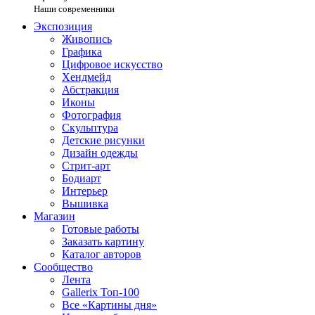
Наши современники
Экспозиция
Живопись
Графика
Цифровое искусство
Хендмейд
Абстракция
Иконы
Фотография
Скульптура
Детские рисунки
Дизайн одежды
Стрит-арт
Бодиарт
Интерьер
Вышивка
Магазин
Готовые работы
Заказать картину
Каталог авторов
Сообщество
Лента
Gallerix Топ-100
Все «Картины дня»