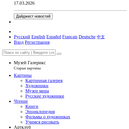
17.03.2026
Дайджест новостей
Русский
English
Español
Français
Deutsche
中文
Вход
Регистрация
Музей Галерикс
Старые картины
Картины
Картинная галерея
Художники
Музеи мира
Русские художники
Чтение
Книги
Энциклопедия
Фильмы о художниках
Учимся рисовать
Артклуб