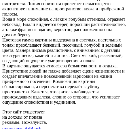
смотрителя. Линия горизонта пролегает невысоко, что
акцентирует внимание на пространстве пляжа и прибрежной
полосы.
Вода в море спокойная, с лёгким голубым оттенком, отражает
небосвод. Вдали виднеется берег, поросший растительностью,
а также фрагмент здания, вероятно, расположенного на
другом берегу.
Цветовая гамма картины выдержана в светлых, пастельных
тонах: преобладают бежевый, песочный, голубой и зелёный
цвета. Манера письма реалистична, с вниманием к деталям
текстуры песка, камней и листвы. Свет мягкий, рассеянный,
создающий ощущение умиротворения и покоя.
В картине ощущается атмосфера безмятежности и отдыха.
Присутствие людей на пляже добавляет сцене жизненности и
создаёт впечатление повседневной зарисовки из жизни
прибрежного поселения. Композиция картины
сбалансирована, а перспектива передаёт глубину
пространства. Кажется, что зритель наблюдает за
происходящим издалека, словно со стороны, что усиливает
ощущение спокойствия и уединения.
Этот сайт существует
на доходы от показа
рекламы. Пожалуйста,
отключите AdBlock