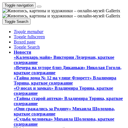
Toggle navigation
Toggle Search
Toggle menubar
Toggle fullscreen
Boxed page
Toggle Search
Новости
«Календарь майя» Виктории Ледерман, краткое
содержание
«Вечера на хуторе близ Диканьки» Николая Гоголя,
краткое содержание
«Тайна дома № 12 на улице Флоретт» Владимира
Торина, краткое содержание
«О носах и замка́х» Владимира Торина, краткое
содержание
«Тайны старой аптеки» Владимира Торина, краткое
содержание
«Они сражались за Родину» Михаила Шолохова,
краткое содержание
«Судьба человека» Михаила Шолохова, краткое
содержание