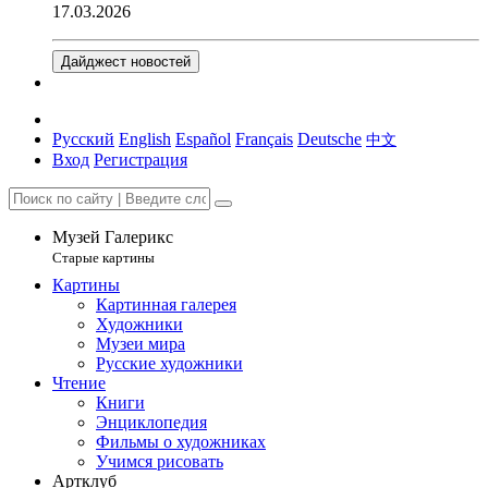
17.03.2026
Дайджест новостей
Русский
English
Español
Français
Deutsche
中文
Вход
Регистрация
Музей Галерикс
Старые картины
Картины
Картинная галерея
Художники
Музеи мира
Русские художники
Чтение
Книги
Энциклопедия
Фильмы о художниках
Учимся рисовать
Артклуб