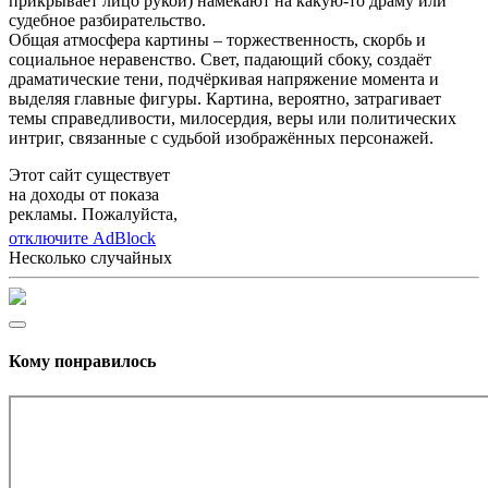
прикрывает лицо рукой) намекают на какую-то драму или
судебное разбирательство.
Общая атмосфера картины – торжественность, скорбь и
социальное неравенство. Свет, падающий сбоку, создаёт
драматические тени, подчёркивая напряжение момента и
выделяя главные фигуры. Картина, вероятно, затрагивает
темы справедливости, милосердия, веры или политических
интриг, связанные с судьбой изображённых персонажей.
Этот сайт существует
на доходы от показа
рекламы. Пожалуйста,
отключите AdBlock
Несколько случайных
Кому понравилось