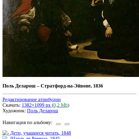
Поль Деларош
–
Стратфорд-на-Эйвоне, 1836
Редактирование атрибуции
Скачать:
1382×1099 px (
0,2 Mb
)
Художник:
Поль Деларош
Навигация по альбому: