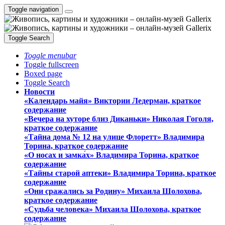
Toggle navigation
Toggle Search
Toggle menubar
Toggle fullscreen
Boxed page
Toggle Search
Новости
«Календарь майя» Виктории Ледерман, краткое
содержание
«Вечера на хуторе близ Диканьки» Николая Гоголя,
краткое содержание
«Тайна дома № 12 на улице Флоретт» Владимира
Торина, краткое содержание
«О носах и замка́х» Владимира Торина, краткое
содержание
«Тайны старой аптеки» Владимира Торина, краткое
содержание
«Они сражались за Родину» Михаила Шолохова,
краткое содержание
«Судьба человека» Михаила Шолохова, краткое
содержание