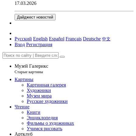
17.03.2026
Дайджест новостей
Русский
English
Español
Français
Deutsche
中文
Вход
Регистрация
Музей Галерикс
Старые картины
Картины
Картинная галерея
Художники
Музеи мира
Русские художники
Чтение
Книги
Энциклопедия
Фильмы о художниках
Учимся рисовать
Артклуб