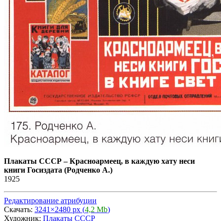
Плакаты СССР
–
Красноармеец, в каждую хату неси
книги Госиздата (Родченко А.)
1925
Редактирование атрибуции
Скачать:
3241×2480 px (
4,2 Mb
)
Художник:
Плакаты СССР