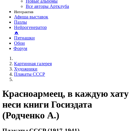
Новые альбомы
Все авторы Артклуба
Интерактив
Афиша выставок
Пазлы
Нейрогенератор
🔥
Пятнашки
Обои
Форум
Картинная галерея
Художники
Плакаты СССР
Красноармеец, в каждую хату
неси книги Госиздата
(Родченко А.)
Плакаты СССР (1917-1941)