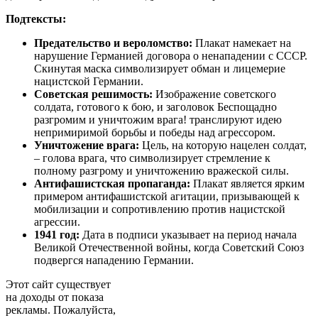
Подтексты:
Предательство и вероломство:
Плакат намекает на
нарушение Германией договора о ненападении с СССР.
Скинутая маска символизирует обман и лицемерие
нацистской Германии.
Советская решимость:
Изображение советского
солдата, готового к бою, и заголовок Беспощадно
разгромим и уничтожим врага! транслируют идею
непримиримой борьбы и победы над агрессором.
Уничтожение врага:
Цель, на которую нацелен солдат,
– голова врага, что символизирует стремление к
полному разгрому и уничтожению вражеской силы.
Антифашистская пропаганда:
Плакат является ярким
примером антифашистской агитации, призывающей к
мобилизации и сопротивлению против нацистской
агрессии.
1941 год:
Дата в подписи указывает на период начала
Великой Отечественной войны, когда Советский Союз
подвергся нападению Германии.
Этот сайт существует
на доходы от показа
рекламы. Пожалуйста,