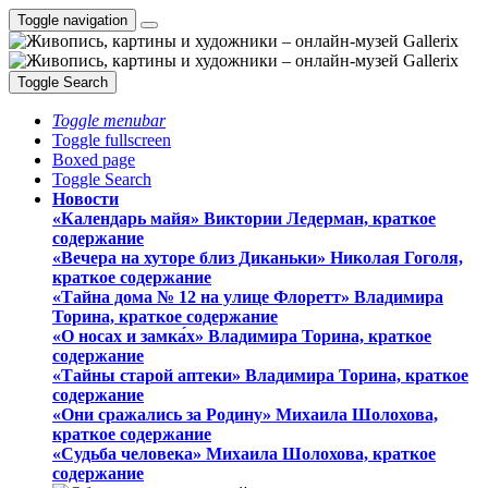
Toggle navigation
Toggle Search
Toggle menubar
Toggle fullscreen
Boxed page
Toggle Search
Новости
«Календарь майя» Виктории Ледерман, краткое
содержание
«Вечера на хуторе близ Диканьки» Николая Гоголя,
краткое содержание
«Тайна дома № 12 на улице Флоретт» Владимира
Торина, краткое содержание
«О носах и замка́х» Владимира Торина, краткое
содержание
«Тайны старой аптеки» Владимира Торина, краткое
содержание
«Они сражались за Родину» Михаила Шолохова,
краткое содержание
«Судьба человека» Михаила Шолохова, краткое
содержание