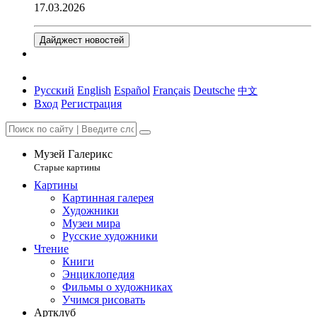
17.03.2026
Дайджест новостей
Русский
English
Español
Français
Deutsche
中文
Вход
Регистрация
Музей Галерикс
Старые картины
Картины
Картинная галерея
Художники
Музеи мира
Русские художники
Чтение
Книги
Энциклопедия
Фильмы о художниках
Учимся рисовать
Артклуб