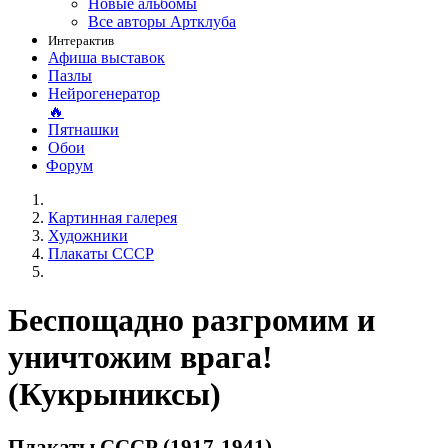
Новые альбомы
Все авторы Артклуба
Интерактив
Афиша выставок
Пазлы
Нейрогенератор
🔥
Пятнашки
Обои
Форум
Картинная галерея
Художники
Плакаты СССР
Беспощадно разгромим и
уничтожим врага!
(Кукрыниксы)
Плакаты СССР (1917-1941)