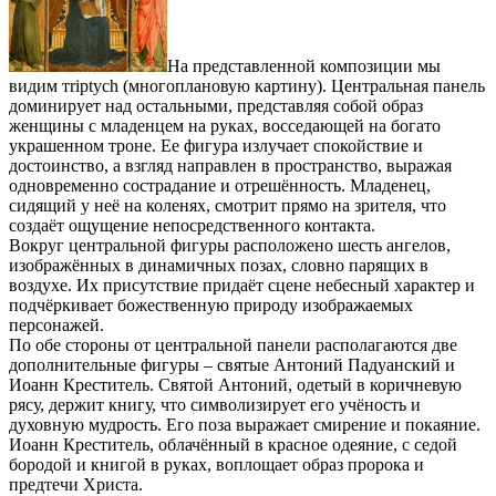
На представленной композиции мы
видим тriptych (многоплановую картину). Центральная панель
доминирует над остальными, представляя собой образ
женщины с младенцем на руках, восседающей на богато
украшенном троне. Ее фигура излучает спокойствие и
достоинство, а взгляд направлен в пространство, выражая
одновременно сострадание и отрешённость. Младенец,
сидящий у неё на коленях, смотрит прямо на зрителя, что
создаёт ощущение непосредственного контакта.
Вокруг центральной фигуры расположено шесть ангелов,
изображённых в динамичных позах, словно парящих в
воздухе. Их присутствие придаёт сцене небесный характер и
подчёркивает божественную природу изображаемых
персонажей.
По обе стороны от центральной панели располагаются две
дополнительные фигуры – святые Антоний Падуанский и
Иоанн Креститель. Святой Антоний, одетый в коричневую
рясу, держит книгу, что символизирует его учёность и
духовную мудрость. Его поза выражает смирение и покаяние.
Иоанн Креститель, облачённый в красное одеяние, с седой
бородой и книгой в руках, воплощает образ пророка и
предтечи Христа.