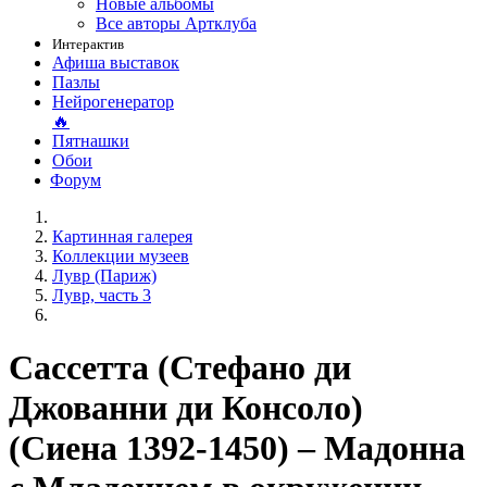
Новые альбомы
Все авторы Артклуба
Интерактив
Афиша выставок
Пазлы
Нейрогенератор
🔥
Пятнашки
Обои
Форум
Картинная галерея
Коллекции музеев
Лувр (Париж)
Лувр, часть 3
Сассетта (Стефано ди
Джованни ди Консоло)
(Сиена 1392-1450) – Мадонна