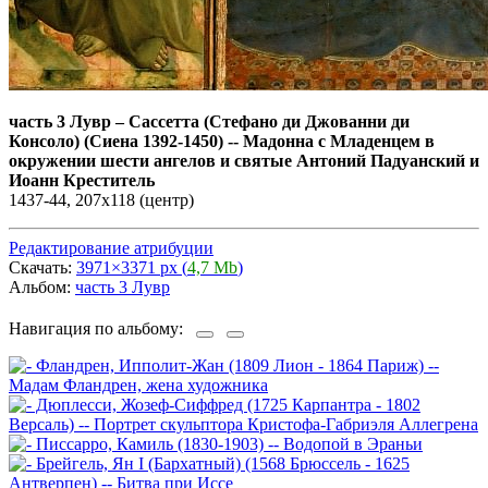
часть 3 Лувр
–
Сассетта (Стефано ди Джованни ди
Консоло) (Сиена 1392-1450) -- Мадонна с Младенцем в
окружении шести ангелов и святые Антоний Падуанский и
Иоанн Креститель
1437-44, 207х118 (центр)
Редактирование атрибуции
Скачать:
3971×3371 px (
4,7 Mb
)
Альбом:
часть 3 Лувр
Навигация по альбому: