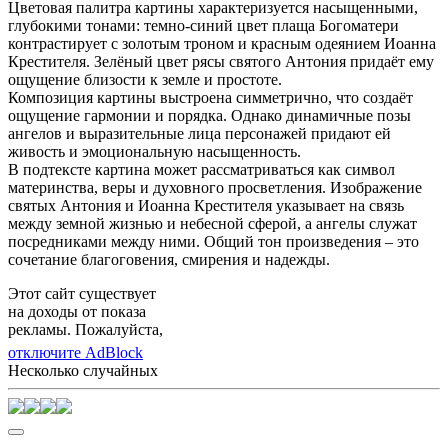
Цветовая палитра картины характеризуется насыщенными,
глубокими тонами: темно-синий цвет плаща Богоматери
контрастирует с золотым троном и красным одеянием Иоанна
Крестителя. Зелёный цвет рясы святого Антония придаёт ему
ощущение близости к земле и простоте.
Композиция картины выстроена симметрично, что создаёт
ощущение гармонии и порядка. Однако динамичные позы
ангелов и выразительные лица персонажей придают ей
живость и эмоциональную насыщенность.
В подтексте картина может рассматриваться как символ
материнства, веры и духовного просветления. Изображение
святых Антония и Иоанна Крестителя указывает на связь
между земной жизнью и небесной сферой, а ангелы служат
посредниками между ними. Общий тон произведения – это
сочетание благоговения, смирения и надежды.
Этот сайт существует
на доходы от показа
рекламы. Пожалуйста,
отключите AdBlock
Несколько случайных