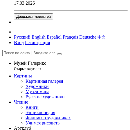
17.03.2026
Дайджест новостей
Русский
English
Español
Français
Deutsche
中文
Вход
Регистрация
Музей Галерикс
Старые картины
Картины
Картинная галерея
Художники
Музеи мира
Русские художники
Чтение
Книги
Энциклопедия
Фильмы о художниках
Учимся рисовать
Артклуб