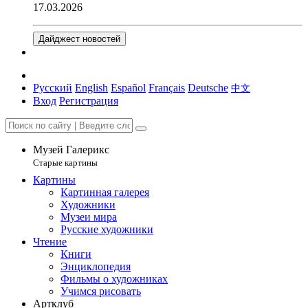
17.03.2026
Дайджест новостей
Русский
English
Español
Français
Deutsche
中文
Вход
Регистрация
Музей Галерикс
Старые картины
Картины
Картинная галерея
Художники
Музеи мира
Русские художники
Чтение
Книги
Энциклопедия
Фильмы о художниках
Учимся рисовать
Артклуб