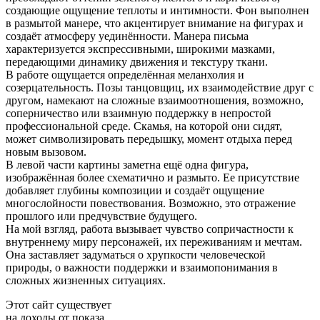
создающие ощущение теплоты и интимности. Фон выполнен
в размытой манере, что акцентирует внимание на фигурах и
создаёт атмосферу уединённости. Манера письма
характеризуется экспрессивными, широкими мазками,
передающими динамику движения и текстуру ткани.
В работе ощущается определённая меланхолия и
созерцательность. Позы танцовщиц, их взаимодействие друг с
другом, намекают на сложные взаимоотношения, возможно,
соперничество или взаимную поддержку в непростой
профессиональной среде. Скамья, на которой они сидят,
может символизировать передышку, момент отдыха перед
новым вызовом.
В левой части картины заметна ещё одна фигура,
изображённая более схематично и размыто. Ее присутствие
добавляет глубины композиции и создаёт ощущение
многослойности повествования. Возможно, это отражение
прошлого или предчувствие будущего.
На мой взгляд, работа вызывает чувство сопричастности к
внутреннему миру персонажей, их переживаниям и мечтам.
Она заставляет задуматься о хрупкости человеческой
природы, о важности поддержки и взаимопонимания в
сложных жизненных ситуациях.
Этот сайт существует
на доходы от показа