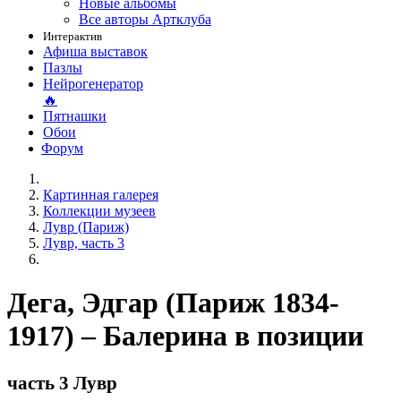
Новые альбомы
Все авторы Артклуба
Интерактив
Афиша выставок
Пазлы
Нейрогенератор
🔥
Пятнашки
Обои
Форум
Картинная галерея
Коллекции музеев
Лувр (Париж)
Лувр, часть 3
Дега, Эдгар (Париж 1834-
1917) – Балерина в позиции
часть 3 Лувр