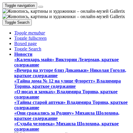
Toggle navigation
Toggle Search
Toggle menubar
Toggle fullscreen
Boxed page
Toggle Search
Новости
«Календарь майя» Виктории Ледерман, краткое
содержание
«Вечера на хуторе близ Диканьки» Николая Гоголя,
краткое содержание
«Тайна дома № 12 на улице Флоретт» Владимира
Торина, краткое содержание
«О носах и замка́х» Владимира Торина, краткое
содержание
«Тайны старой аптеки» Владимира Торина, краткое
содержание
«Они сражались за Родину» Михаила Шолохова,
краткое содержание
«Судьба человека» Михаила Шолохова, краткое
содержание