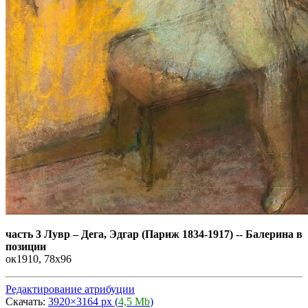
часть 3 Лувр
–
Дега, Эдгар (Париж 1834-1917) -- Балерина в
позиции
ок1910, 78х96
Редактирование атрибуции
Скачать:
3920×3164 px (
4,5 Mb
)