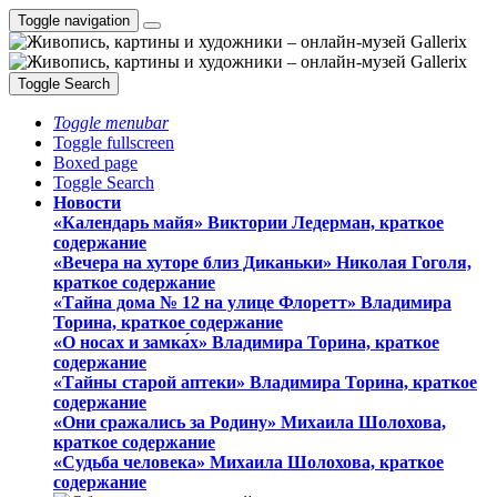
Toggle navigation
Toggle Search
Toggle menubar
Toggle fullscreen
Boxed page
Toggle Search
Новости
«Календарь майя» Виктории Ледерман, краткое
содержание
«Вечера на хуторе близ Диканьки» Николая Гоголя,
краткое содержание
«Тайна дома № 12 на улице Флоретт» Владимира
Торина, краткое содержание
«О носах и замка́х» Владимира Торина, краткое
содержание
«Тайны старой аптеки» Владимира Торина, краткое
содержание
«Они сражались за Родину» Михаила Шолохова,
краткое содержание
«Судьба человека» Михаила Шолохова, краткое
содержание