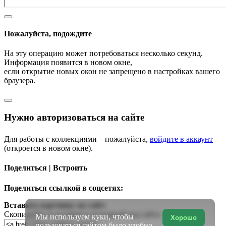
Пожалуйста, подождите
На эту операцию может потребоваться несколько секунд.
Информация появится в новом окне,
если открытие новых окон не запрещено в настройках вашего
браузера.
Нужно авторизоваться на сайте
Для работы с коллекциями – пожалуйста,
войдите в аккаунт
(откроется в новом окне).
Поделиться | Встроить
Поделиться ссылкой в соцсетях:
Вставить картинку на сайт:
Скопируйте и вставьте в исходный код сайта
Мы используем куки, чтобы
Хорошо
пользоваться сайтом было удобно