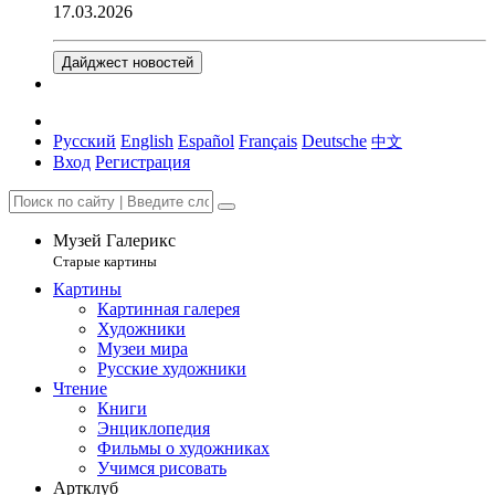
17.03.2026
Дайджест новостей
Русский
English
Español
Français
Deutsche
中文
Вход
Регистрация
Музей Галерикс
Старые картины
Картины
Картинная галерея
Художники
Музеи мира
Русские художники
Чтение
Книги
Энциклопедия
Фильмы о художниках
Учимся рисовать
Артклуб