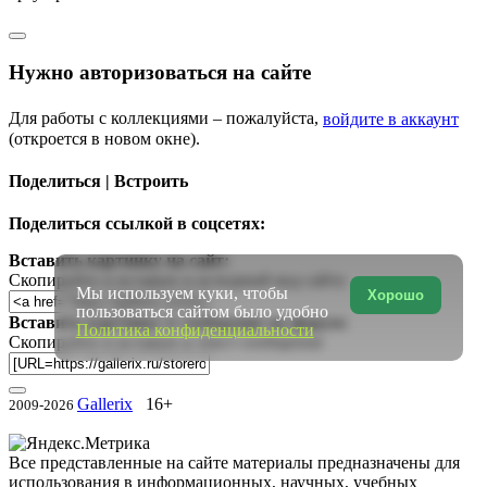
Нужно авторизоваться на сайте
Для работы с коллекциями – пожалуйста,
войдите в аккаунт
(откроется в новом окне).
Поделиться | Встроить
Поделиться ссылкой в соцсетях:
Вставить картинку на сайт:
Скопируйте и вставьте в исходный код сайта
Мы используем куки, чтобы
Хорошо
пользоваться сайтом было удобно
Вставить картинку в сообщение на форум:
Политика конфиденциальности
Скопируйте и вставьте в текст сообщения
Gallerix
16+
2009-2026
Все представленные на сайте материалы предназначены для
использования в информационных, научных, учебных