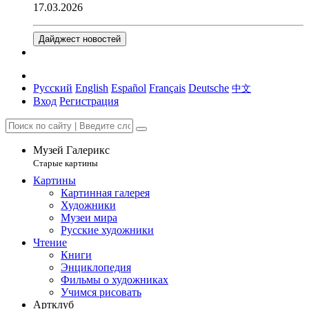
17.03.2026
Дайджест новостей
Русский
English
Español
Français
Deutsche
中文
Вход
Регистрация
Музей Галерикс
Старые картины
Картины
Картинная галерея
Художники
Музеи мира
Русские художники
Чтение
Книги
Энциклопедия
Фильмы о художниках
Учимся рисовать
Артклуб