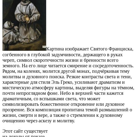
Картина изображает Святого Франциска,
согбенного в глубокой задумчивости, держащего в руках
череп, символ скоротечности жизни и бренности всего
земного. На его лице читается смирение и сосредоточенность.
Рядом, на коленях, молится другой монах, подчёркивая тему
молитвы и духовного поиска. Резкие контрасты света и тени,
характерные для стиля Эль Греко, усиливают драматизм и
мистическую атмосферу картины, выделяя фигуры на тёмном,
почти непроглядном фоне. Небо в верхней части кажется
драматичным, со вспышками света, что может
символизировать божественное откровение или духовное
прозрение. Вся композиция пропитана темой размышлений о
жизни, смерти и вере, а также о стремлении к духовному
очищению через аскезу и молитву.
Этот сайт существует
на доходы от показа