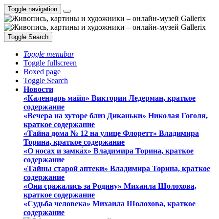
Toggle navigation
Toggle Search
Toggle menubar
Toggle fullscreen
Boxed page
Toggle Search
Новости
«Календарь майя» Виктории Ледерман, краткое
содержание
«Вечера на хуторе близ Диканьки» Николая Гоголя,
краткое содержание
«Тайна дома № 12 на улице Флоретт» Владимира
Торина, краткое содержание
«О носах и замка́х» Владимира Торина, краткое
содержание
«Тайны старой аптеки» Владимира Торина, краткое
содержание
«Они сражались за Родину» Михаила Шолохова,
краткое содержание
«Судьба человека» Михаила Шолохова, краткое
содержание