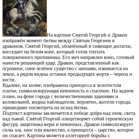
На картине Святой Георгий и Дракон
изображён момент битвы между Святым Георгием и
драконом. Святой Георгий, облачённый в сияющие доспехи,
восседает на белом коне, который готов топтать
поверженного противника. Его меч направлен вниз, готовый
нанести решающий удар. Дракон, представленный как
огромное, сине-зелёное существо с шипами, извивается на
земле, а рядом видны останки предыдущих жертв – черепа и
кости.
Вдалеке, на холме, изображена принцесса в золотистом
платье, символизирующая невинность и спасение. На заднем
плане, на фоне города с величественными зданиями и
колокольней, видны наблюдатели, вероятно, жители города,
пришедшие посмотреть на исход битвы.
Подтекст картины заключается в победе добра над злом, света
над тьмой. Святой Георгий олицетворяет собой героическую
фигуру, защитника веры и невинных. Дракон символизирует
силы зла, хаос или язычество, а принцесса – царство, которое
он спасает. Картина является аллегорией борьбы с