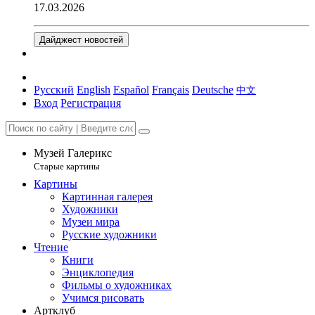
17.03.2026
Дайджест новостей
Русский
English
Español
Français
Deutsche
中文
Вход
Регистрация
Музей Галерикс
Старые картины
Картины
Картинная галерея
Художники
Музеи мира
Русские художники
Чтение
Книги
Энциклопедия
Фильмы о художниках
Учимся рисовать
Артклуб