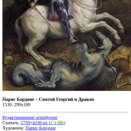
Парис Бордоне
–
Святой Георгий и Дракон
1530. 290х189
Редактирование атрибуции
Скачать:
2750×4230 px (
2,3 Mb
)
Художник:
Парис Бордоне