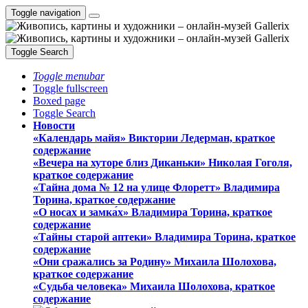
Toggle navigation
Toggle Search
Toggle menubar
Toggle fullscreen
Boxed page
Toggle Search
Новости
«Календарь майя» Виктории Ледерман, краткое
содержание
«Вечера на хуторе близ Диканьки» Николая Гоголя,
краткое содержание
«Тайна дома № 12 на улице Флоретт» Владимира
Торина, краткое содержание
«О носах и замка́х» Владимира Торина, краткое
содержание
«Тайны старой аптеки» Владимира Торина, краткое
содержание
«Они сражались за Родину» Михаила Шолохова,
краткое содержание
«Судьба человека» Михаила Шолохова, краткое
содержание