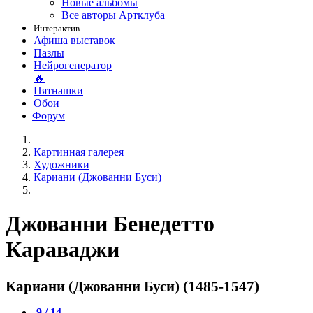
Новые альбомы
Все авторы Артклуба
Интерактив
Афиша выставок
Пазлы
Нейрогенератор
🔥
Пятнашки
Обои
Форум
Картинная галерея
Художники
Кариани (Джованни Буси)
Джованни Бенедетто
Караваджи
Кариани (Джованни Буси) (1485-1547)
9 / 14