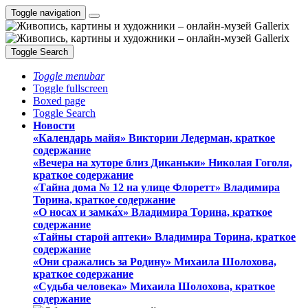
Toggle navigation
Toggle Search
Toggle menubar
Toggle fullscreen
Boxed page
Toggle Search
Новости
«Календарь майя» Виктории Ледерман, краткое
содержание
«Вечера на хуторе близ Диканьки» Николая Гоголя,
краткое содержание
«Тайна дома № 12 на улице Флоретт» Владимира
Торина, краткое содержание
«О носах и замка́х» Владимира Торина, краткое
содержание
«Тайны старой аптеки» Владимира Торина, краткое
содержание
«Они сражались за Родину» Михаила Шолохова,
краткое содержание
«Судьба человека» Михаила Шолохова, краткое
содержание