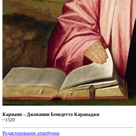
Кариани
–
Джованни Бенедетто Караваджи
~1520
Редактирование атрибуции