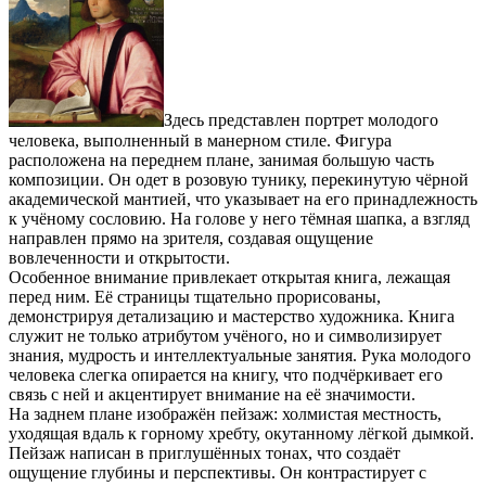
Здесь представлен портрет молодого
человека, выполненный в манерном стиле. Фигура
расположена на переднем плане, занимая большую часть
композиции. Он одет в розовую тунику, перекинутую чёрной
академической мантией, что указывает на его принадлежность
к учёному сословию. На голове у него тёмная шапка, а взгляд
направлен прямо на зрителя, создавая ощущение
вовлеченности и открытости.
Особенное внимание привлекает открытая книга, лежащая
перед ним. Её страницы тщательно прорисованы,
демонстрируя детализацию и мастерство художника. Книга
служит не только атрибутом учёного, но и символизирует
знания, мудрость и интеллектуальные занятия. Рука молодого
человека слегка опирается на книгу, что подчёркивает его
связь с ней и акцентирует внимание на её значимости.
На заднем плане изображён пейзаж: холмистая местность,
уходящая вдаль к горному хребту, окутанному лёгкой дымкой.
Пейзаж написан в приглушённых тонах, что создаёт
ощущение глубины и перспективы. Он контрастирует с