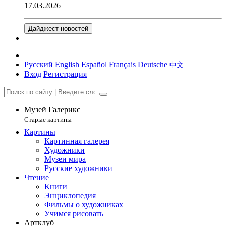
17.03.2026
Дайджест новостей
Русский
English
Español
Français
Deutsche
中文
Вход
Регистрация
Музей Галерикс
Старые картины
Картины
Картинная галерея
Художники
Музеи мира
Русские художники
Чтение
Книги
Энциклопедия
Фильмы о художниках
Учимся рисовать
Артклуб