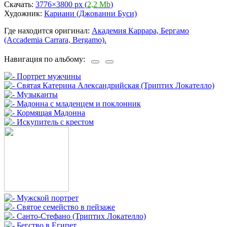
Скачать:
3776×3800 px (
2,2 Mb
)
Художник:
Кариани (Джованни Буси)
Где находится оригинал:
Академия Каррара, Бергамо
(Accademia Carrara, Bergamo).
Навигация по альбому: