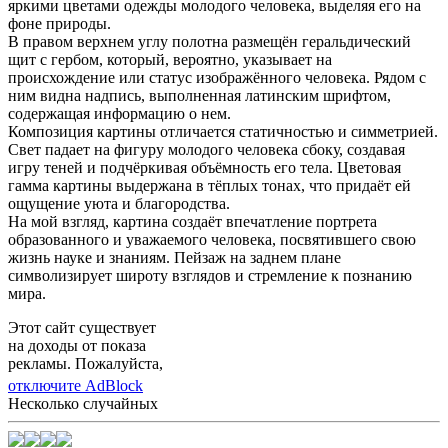
яркими цветами одежды молодого человека, выделяя его на
фоне природы.
В правом верхнем углу полотна размещён геральдический
щит с гербом, который, вероятно, указывает на
происхождение или статус изображённого человека. Рядом с
ним видна надпись, выполненная латинским шрифтом,
содержащая информацию о нем.
Композиция картины отличается статичностью и симметрией.
Свет падает на фигуру молодого человека сбоку, создавая
игру теней и подчёркивая объёмность его тела. Цветовая
гамма картины выдержана в тёплых тонах, что придаёт ей
ощущение уюта и благородства.
На мой взгляд, картина создаёт впечатление портрета
образованного и уважаемого человека, посвятившего свою
жизнь науке и знаниям. Пейзаж на заднем плане
символизирует широту взглядов и стремление к познанию
мира.
Этот сайт существует
на доходы от показа
рекламы. Пожалуйста,
отключите AdBlock
Несколько случайных