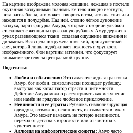
На картине изображена молодая женщина, лежащая в постели,
окутанная воздушными тканями. Ее тело изящно изогнуто,
поза расслаблена, что может говорить о том, что она спит или
находится в полудрёме. Над ней, словно лёгкое дуновение
воздуха, парит фигурка Амура, который с озорной улыбкой
стаскивает с женщины прозрачную рубашку. Амур держит в
руках развевающиеся ткани, создавая ощущение движения и
динамики. Вся сцена погружена в мягкий, приглушённый
свет, который лишь подчёркивает нежность и хрупкость
изображённого. Фон картины затемнён, что фокусирует
внимание зрителя на центральной группе.
Подтексты:
Любви и соблазнения:
Это самая очевидная трактовка.
Амур, бог любви, символически похищает рубашку,
выступая как катализатор страсти и интимности.
Действие Амура можно рассматривать как искушение
или намёк на грядущее любовное приключение.
Невинности и ее утраты:
Рубашка, символизирующая
одежду и, возможно, невинность, оказывается в руках
Амура. Это может намекать на потерю невинности,
переход от детства к взрослости или от чистоты к
чувственности.
Аллюзия на мифологические сюжеты:
Амур часто