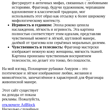
фигурирует в античных мифах, связанных с любовными
историями. Фрагонар, будучи художником, черпавшим
вдохновение в классической традиции, мог
использовать этот образ как отсылку к более широкому
мифологическому контексту.
Игривость и гедонизм:
Эпоха рококо ценила
наслаждения, лёгкость и игривость. Эта картина
полностью соответствует этим идеалам, представляя
чувственный момент в лёгкой, шутливой манере,
далёкой от трагизма или серьёзных моральных дилемм.
Чувственность и телесность:
Фрагонар мастерски
изображает нежную кожу женщины, мягкость тканей.
Картина пронизана чувственным восприятием
телесности, но делает это тонко, без пошлости.
На мой взгляд, Похищение рубашки Амуром – это
поэтическое и лёгкое изображение любви, желания и
мимолётности, запечатлённое в характерной для Фрагонара
живописной манере.
Этот сайт существует
на доходы от показа
рекламы. Пожалуйста,
отключите AdBlock
Несколько случайных