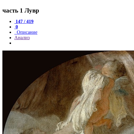
часть 1 Лувр
147 / 419
0
Описание
Анализ