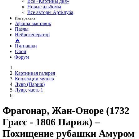
Все «Картины дня»
Новые альбомы
Все авторы Артклуба
Интерактив
Афиша выставок
Пазлы
Нейрогенератор
🔥
Пятнашки
Обои
Форум
Картинная галерея
Коллекции музеев
Лувр (Париж)
Лувр, часть 1
Фрагонар, Жан-Оноре (1732
Грасс - 1806 Париж) –
Похищение рубашки Амуром