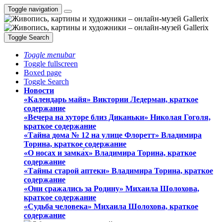
Toggle navigation
Toggle Search
Toggle menubar
Toggle fullscreen
Boxed page
Toggle Search
Новости
«Календарь майя» Виктории Ледерман, краткое
содержание
«Вечера на хуторе близ Диканьки» Николая Гоголя,
краткое содержание
«Тайна дома № 12 на улице Флоретт» Владимира
Торина, краткое содержание
«О носах и замка́х» Владимира Торина, краткое
содержание
«Тайны старой аптеки» Владимира Торина, краткое
содержание
«Они сражались за Родину» Михаила Шолохова,
краткое содержание
«Судьба человека» Михаила Шолохова, краткое
содержание