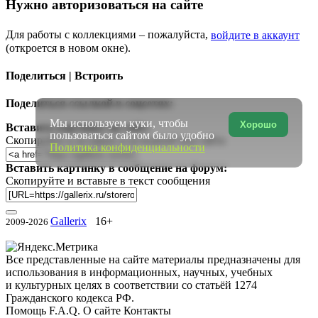
Нужно авторизоваться на сайте
Для работы с коллекциями – пожалуйста,
войдите в аккаунт
(откроется в новом окне).
Поделиться | Встроить
Поделиться ссылкой в соцсетях:
Мы используем куки, чтобы
Хорошо
Вставить картинку на сайт:
пользоваться сайтом было удобно
Скопируйте и вставьте в исходный код сайта
Политика конфиденциальности
Вставить картинку в сообщение на форум:
Скопируйте и вставьте в текст сообщения
Gallerix
16+
2009-2026
Все представленные на сайте материалы предназначены для
использования в информационных, научных, учебных
и культурных целях в соответствии со статьёй 1274
Гражданского кодекса РФ.
Помощь
F.A.Q.
О сайте
Контакты