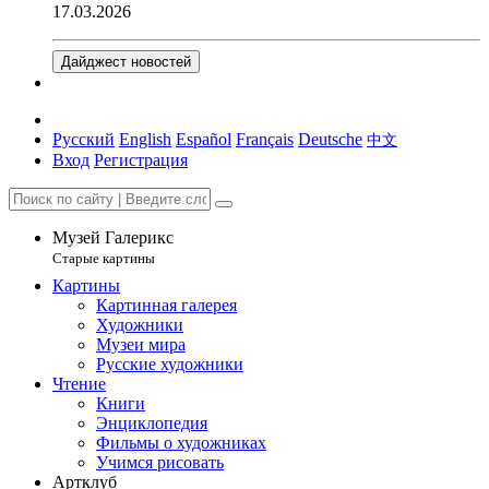
17.03.2026
Дайджест новостей
Русский
English
Español
Français
Deutsche
中文
Вход
Регистрация
Музей Галерикс
Старые картины
Картины
Картинная галерея
Художники
Музеи мира
Русские художники
Чтение
Книги
Энциклопедия
Фильмы о художниках
Учимся рисовать
Артклуб