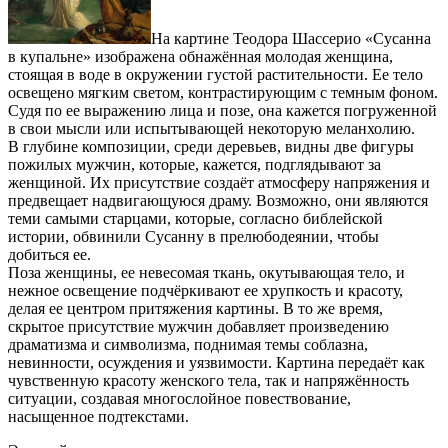
На картине Теодора Шассерио «Сусанна
в купальне» изображена обнажённая молодая женщина,
стоящая в воде в окружении густой растительности. Ее тело
освещено мягким светом, контрастирующим с темным фоном.
Судя по ее выражению лица и позе, она кажется погруженной
в свои мысли или испытывающей некоторую меланхолию.
В глубине композиции, среди деревьев, видны две фигуры
пожилых мужчин, которые, кажется, подглядывают за
женщиной. Их присутствие создаёт атмосферу напряжения и
предвещает надвигающуюся драму. Возможно, они являются
теми самыми старцами, которые, согласно библейской
истории, обвинили Сусанну в прелюбодеянии, чтобы
добиться ее.
Поза женщины, ее невесомая ткань, окутывающая тело, и
нежное освещение подчёркивают ее хрупкость и красоту,
делая ее центром притяжения картины. В то же время,
скрытое присутствие мужчин добавляет произведению
драматизма и символизма, поднимая темы соблазна,
невинности, осуждения и уязвимости. Картина передаёт как
чувственную красоту женского тела, так и напряжённость
ситуации, создавая многослойное повествование,
насыщенное подтекстами.