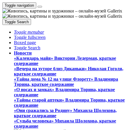
Toggle navigation
Toggle Search
Toggle menubar
Toggle fullscreen
Boxed page
Toggle Search
Новости
«Календарь майя» Виктории Ледерман, краткое
содержание
«Вечера на хуторе близ Диканьки» Николая Гоголя,
краткое содержание
«Тайна дома № 12 на улице Флоретт» Владимира
Торина, краткое содержание
«О носах и замка́х» Владимира Торина, краткое
содержание
«Тайны старой аптеки» Владимира Торина, краткое
содержание
«Они сражались за Родину» Михаила Шолохова,
краткое содержание
«Судьба человека» Михаила Шолохова, краткое
содержание