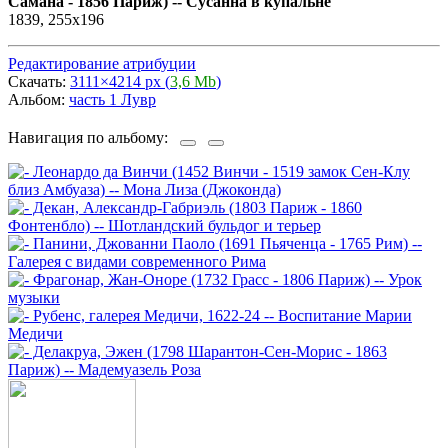
Самана - 1856 Париж) -- Сусанна в купальне
1839, 255х196
Редактирование атрибуции
Скачать:
3111×4214 px (
3,6 Mb
)
Альбом:
часть 1 Лувр
Навигация по альбому: