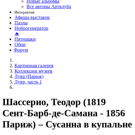
Новые альбомы
Все авторы Артклуба
Интерактив
Афиша выставок
Пазлы
Нейрогенератор
🔥
Пятнашки
Обои
Форум
Картинная галерея
Коллекции музеев
Лувр (Париж)
Лувр, часть 1
Шассерио, Теодор (1819
Сент-Барб-де-Самана - 1856
Париж) – Сусанна в купальне