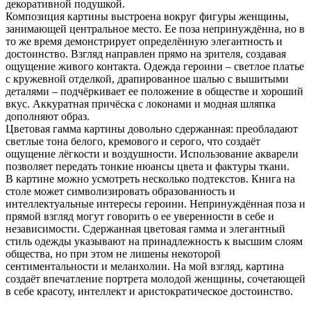
декоративной подушкой.
Композиция картины выстроена вокруг фигуры женщины,
занимающей центральное место. Ее поза непринуждённа, но в
то же время демонстрирует определённую элегантность и
достоинство. Взгляд направлен прямо на зрителя, создавая
ощущение живого контакта. Одежда героини – светлое платье
с кружевной отделкой, драпированное шалью с вышитыми
деталями – подчёркивает ее положение в обществе и хороший
вкус. Аккуратная причёска с локонами и модная шляпка
дополняют образ.
Цветовая гамма картины довольно сдержанная: преобладают
светлые тона белого, кремового и серого, что создаёт
ощущение лёгкости и воздушности. Использование акварели
позволяет передать тонкие нюансы цвета и фактуры ткани.
В картине можно усмотреть несколько подтекстов. Книга на
столе может символизировать образованность и
интеллектуальные интересы героини. Непринуждённая поза и
прямой взгляд могут говорить о ее уверенности в себе и
независимости. Сдержанная цветовая гамма и элегантный
стиль одежды указывают на принадлежность к высшим слоям
общества, но при этом не лишены некоторой
сентиментальности и меланхолии. На мой взгляд, картина
создаёт впечатление портрета молодой женщины, сочетающей
в себе красоту, интеллект и аристократическое достоинство.