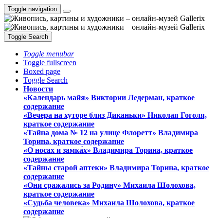
Toggle navigation
Toggle Search
Toggle menubar
Toggle fullscreen
Boxed page
Toggle Search
Новости
«Календарь майя» Виктории Ледерман, краткое
содержание
«Вечера на хуторе близ Диканьки» Николая Гоголя,
краткое содержание
«Тайна дома № 12 на улице Флоретт» Владимира
Торина, краткое содержание
«О носах и замка́х» Владимира Торина, краткое
содержание
«Тайны старой аптеки» Владимира Торина, краткое
содержание
«Они сражались за Родину» Михаила Шолохова,
краткое содержание
«Судьба человека» Михаила Шолохова, краткое
содержание