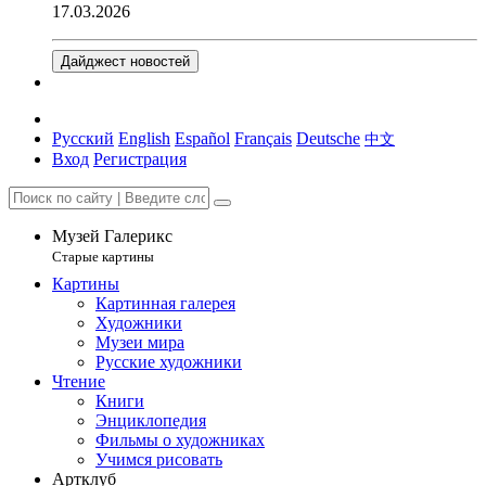
17.03.2026
Дайджест новостей
Русский
English
Español
Français
Deutsche
中文
Вход
Регистрация
Музей Галерикс
Старые картины
Картины
Картинная галерея
Художники
Музеи мира
Русские художники
Чтение
Книги
Энциклопедия
Фильмы о художниках
Учимся рисовать
Артклуб