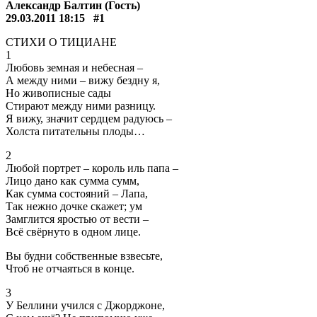
Александр Балтин (Гость)
29.03.2011 18:15
#1
СТИХИ О ТИЦИАНЕ
1
Любовь земная и небесная –
А между ними – вижу бездну я,
Но живописные сады
Стирают между ними разницу.
Я вижу, значит сердцем радуюсь –
Холста питательны плоды…
2
Любой портрет – король иль папа –
Лицо дано как сумма сумм,
Как сумма состояний – Лапа,
Так нежно дочке скажет; ум
Замглится яростью от вести –
Всё свёрнуто в одном лице.
Вы будни собственные взвесьте,
Чтоб не отчаяться в конце.
3
У Беллини учился с Джорджоне,