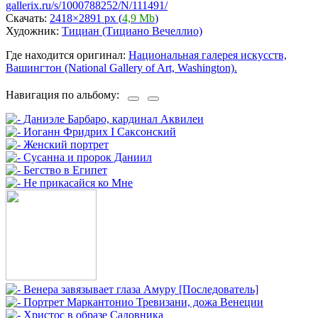
gallerix.ru/s/1000788252/N/111491/
Скачать:
2418×2891 px (
4,9 Mb
)
Художник:
Тициан (Тициано Вечеллио)
Где находится оригинал:
Национальная галерея искусств,
Вашингтон (National Gallery of Art, Washington).
Навигация по альбому: