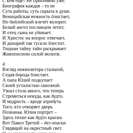
С кем ещё? Не припомню уже.
Биография каждая – то не
Суть работы, суть скрыта в душе.
Веницийская нежность блистает,
Но библейский влечёт колорит.
Белый ангел посланцем летит,
И отец сына не убивает.
И Христос на вопрос отвечает,
И динарий так тускло блестит.
Тициан тайну тайн раскрывает
Живописною силой молитв.
4
Взгляд инквизитора стальной,
Седая борода блистает.
А папа Юлий подкупает
Своей усталостью сквозной.
Узнал столь много, что теперь
Стремиться некуда, как будто.
И мудрость – вроде атрибута
Того, кто отворяет дверь
Познанья. Юлия портрет –
Здесь тихие как будто краски.
Вот Павел Третий – без опаски
Глядящий на окрестный свет.