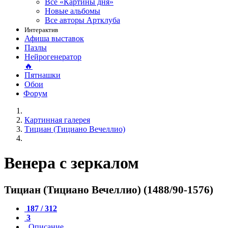
Все «Картины дня»
Новые альбомы
Все авторы Артклуба
Интерактив
Афиша выставок
Пазлы
Нейрогенератор
🔥
Пятнашки
Обои
Форум
Картинная галерея
Тициан (Тициано Вечеллио)
Венера с зеркалом
Тициан (Тициано Вечеллио) (1488/90-1576)
187 / 312
3
Описание