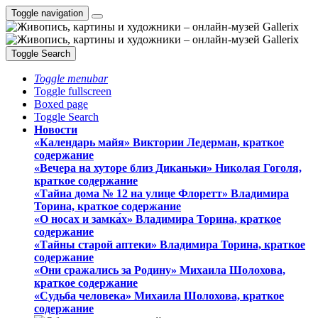
Toggle navigation
Toggle Search
Toggle menubar
Toggle fullscreen
Boxed page
Toggle Search
Новости
«Календарь майя» Виктории Ледерман, краткое
содержание
«Вечера на хуторе близ Диканьки» Николая Гоголя,
краткое содержание
«Тайна дома № 12 на улице Флоретт» Владимира
Торина, краткое содержание
«О носах и замка́х» Владимира Торина, краткое
содержание
«Тайны старой аптеки» Владимира Торина, краткое
содержание
«Они сражались за Родину» Михаила Шолохова,
краткое содержание
«Судьба человека» Михаила Шолохова, краткое
содержание