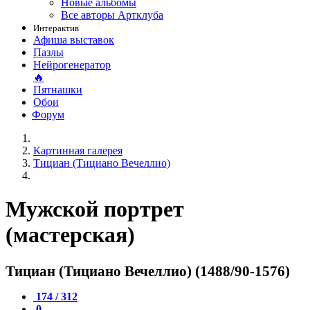
Новые альбомы
Все авторы Артклуба
Интерактив
Афиша выставок
Пазлы
Нейрогенератор
🔥
Пятнашки
Обои
Форум
Картинная галерея
Тициан (Тициано Вечеллио)
Мужской портрет
(мастерская)
Тициан (Тициано Вечеллио) (1488/90-1576)
174 / 312
0