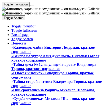
Toggle navigation
Toggle Search
Toggle menubar
Toggle fullscreen
Boxed page
Toggle Search
Новости
«Календарь майя» Виктории Ледерман, краткое
содержание
«Вечера на хуторе близ Диканьки» Николая Гоголя,
краткое содержание
«Тайна дома № 12 на улице Флоретт» Владимира
Торина, краткое содержание
«О носах и замка́х» Владимира Торина, краткое
содержание
«Тайны старой аптеки» Владимира Торина, краткое
содержание
«Они сражались за Родину» Михаила Шолохова,
краткое содержание
«Судьба человека» Михаила Шолохова, краткое
содержание