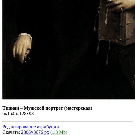
Тициан
–
Мужской портрет (мастерская)
ок1545. 128x98
Редактирование атрибуции
Скачать:
2806×3676 px (
1,3 Mb
)