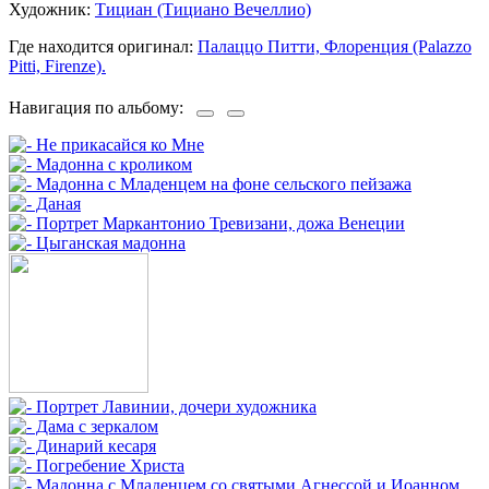
Художник:
Тициан (Тициано Вечеллио)
Где находится оригинал:
Палаццо Питти, Флоренция (Palazzo
Pitti, Firenze).
Навигация по альбому: