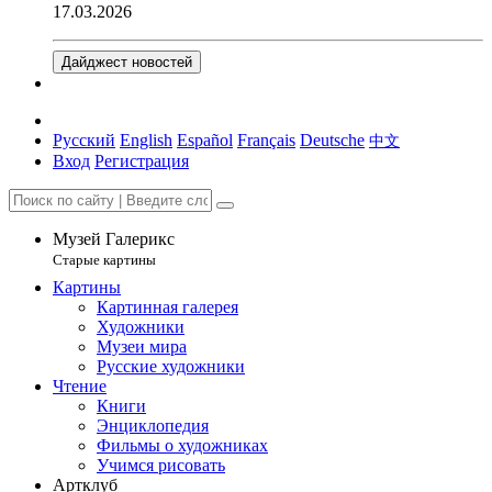
17.03.2026
Дайджест новостей
Русский
English
Español
Français
Deutsche
中文
Вход
Регистрация
Музей Галерикс
Старые картины
Картины
Картинная галерея
Художники
Музеи мира
Русские художники
Чтение
Книги
Энциклопедия
Фильмы о художниках
Учимся рисовать
Артклуб