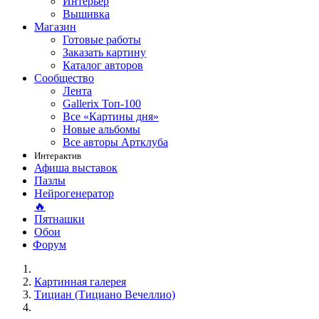
Интерьер
Вышивка
Магазин
Готовые работы
Заказать картину
Каталог авторов
Сообщество
Лента
Gallerix Топ-100
Все «Картины дня»
Новые альбомы
Все авторы Артклуба
Интерактив
Афиша выставок
Пазлы
Нейрогенератор
🔥
Пятнашки
Обои
Форум
Картинная галерея
Тициан (Тициано Вечеллио)