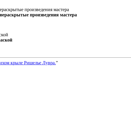
 нераскрытые произведения мастера
маской
тихом крыле Ришелье Лувра.
”