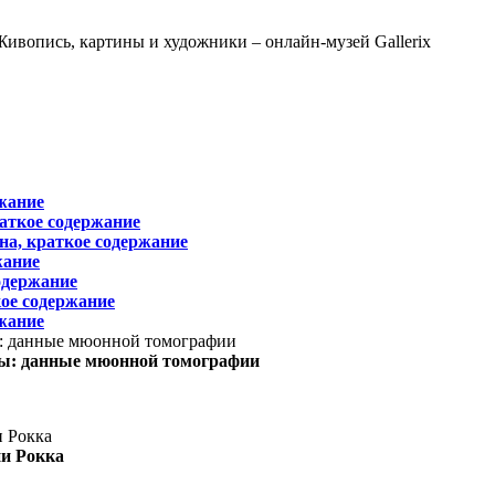
жание
раткое содержание
на, краткое содержание
жание
одержание
ое содержание
жание
ы: данные мюонной томографии
ни Рокка