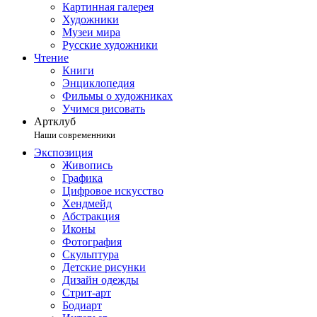
Картинная галерея
Художники
Музеи мира
Русские художники
Чтение
Книги
Энциклопедия
Фильмы о художниках
Учимся рисовать
Артклуб
Наши современники
Экспозиция
Живопись
Графика
Цифровое искусство
Хендмейд
Абстракция
Иконы
Фотография
Скульптура
Детские рисунки
Дизайн одежды
Стрит-арт
Бодиарт