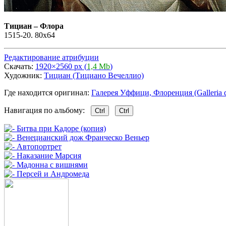
Тициан
–
Флора
1515-20. 80х64
Редактирование атрибуции
Скачать:
1920×2560 px (
1,4 Mb
)
Художник:
Тициан (Тициано Вечеллио)
Где находится оригинал:
Галерея Уффици, Флоренция (Galleria deg
Навигация по альбому:
Ctrl
Ctrl