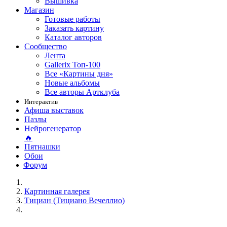
Вышивка
Магазин
Готовые работы
Заказать картину
Каталог авторов
Сообщество
Лента
Gallerix Топ-100
Все «Картины дня»
Новые альбомы
Все авторы Артклуба
Интерактив
Афиша выставок
Пазлы
Нейрогенератор
🔥
Пятнашки
Обои
Форум
Картинная галерея
Тициан (Тициано Вечеллио)