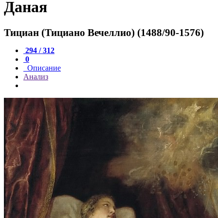
Даная
Тициан (Тициано Вечеллио) (1488/90-1576)
294 / 312
0
Описание
Анализ