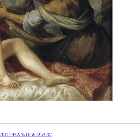
s/720112932/N/1656225320/