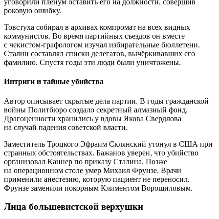
уговорили пленум оставить его на должности, совершив
роковую ошибку.
Товстуха собирал в архивах компромат на всех видных
коммунистов. Во время партийных съездов он вместе
с чекистом-графологом изучал избирательные бюллетени.
Сталин составлял списки делегатов, вычёркивавших его
фамилию. Спустя годы эти люди были уничтожены.
Интриги и тайные убийства
Автор описывает скрытые дела партии. В годы гражданской
войны Политбюро создало секретный алмазный фонд.
Драгоценности хранились у вдовы Якова Свердлова
на случай падения советской власти.
Заместитель Троцкого Эфраим Склянский утонул в США при
странных обстоятельствах. Бажанов уверен, что убийство
организовал Каннер по приказу Сталина. Позже
на операционном столе умер Михаил Фрунзе. Врачи
применили анестезию, которую пациент не переносил.
Фрунзе заменили покорным Климентом Ворошиловым.
Лица большевистской верхушки