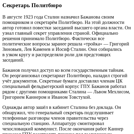
Секретарь Политбюро
В августе 1923 года Сталин назначил Бажанова своим
помощником и секретарём Политбюро. На этой должности
автор готовил повестки заседаний высшего органа власти. Он
узнал главный секрет управления страной. Официально
решения принимало Политбюро. Фактически все
политические вопросы заранее решала «тройка» — Григорий
Зиновьев, Лев Каменев и Иосиф Сталин. Они собирались
в узком кругу и распределяли роли для предстоящих
заседаний.
Бажанов получил доступ ко всем государственным тайнам.
Он реорганизовал секретариат Политбюро, наладил строгий
учёт документов. Секретные бумаги доставлял членам ЦК
специальный фельдъегерский корпус ГПУ. Бажанов работал
рядом с другими помощниками Сталина — Львом Мехлисом,
Григорием Каннером и Иваном Товстухой.
Однажды автор зашёл в кабинет Сталина без доклада. Он
обнаружил, что генеральный секретарь подслушивает
телефонные разговоры членов правительства через
специальную станцию. Аппаратуру смонтировал
чехословацкий коммунист. После окончания работ Каннер