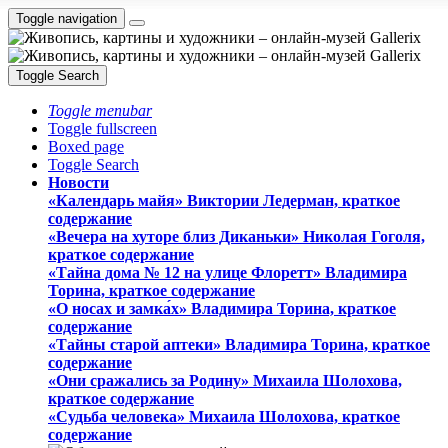
Toggle navigation
Toggle Search
Toggle menubar
Toggle fullscreen
Boxed page
Toggle Search
Новости
«Календарь майя» Виктории Ледерман, краткое
содержание
«Вечера на хуторе близ Диканьки» Николая Гоголя,
краткое содержание
«Тайна дома № 12 на улице Флоретт» Владимира
Торина, краткое содержание
«О носах и замка́х» Владимира Торина, краткое
содержание
«Тайны старой аптеки» Владимира Торина, краткое
содержание
«Они сражались за Родину» Михаила Шолохова,
краткое содержание
«Судьба человека» Михаила Шолохова, краткое
содержание