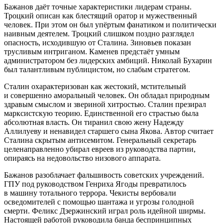
Бажанов даёт точные характеристики лидерам страны.
Троцкий описан как блестящий оратор и мужественный
человек. При этом он был упёртым фанатиком и политически
наивным деятелем. Троцкий слишком поздно разглядел
опасность, исходившую от Сталина. Зиновьев показан
трусливым интриганом. Каменев предстаёт умным
администратором без лидерских амбиций. Николай Бухарин
был талантливым публицистом, но слабым стратегом.
Сталин охарактеризован как жестокий, мстительный
и совершенно аморальный человек. Он обладал природным
здравым смыслом и звериной хитростью. Сталин презирал
марксистскую теорию. Единственной его страстью была
абсолютная власть. Он тиранил свою жену Надежду
Аллилуеву и ненавидел старшего сына Якова. Автор считает
Сталина скрытым антисемитом. Генеральный секретарь
целенаправленно убирал евреев из руководства партии,
опираясь на недовольство низового аппарата.
Бажанов разоблачает фальшивость советских учреждений.
ГПУ под руководством Генриха Ягоды превратилось
в машину тотального террора. Чекисты вербовали
осведомителей с помощью шантажа и угрозы голодной
смерти. Феликс Дзержинский играл роль идейной ширмы.
Настоящей работой руководила банда беспринципных