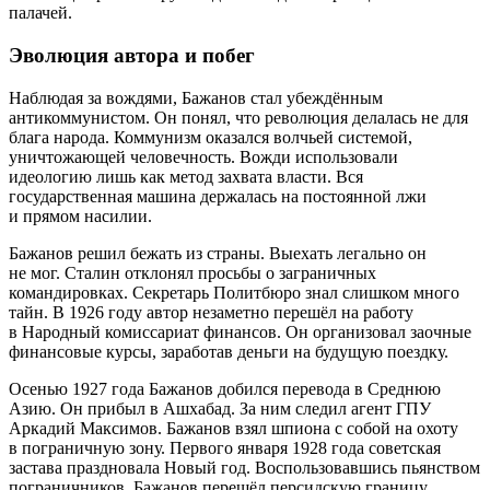
палачей.
Эволюция автора и побег
Наблюдая за вождями, Бажанов стал убеждённым
антикоммунистом. Он понял, что революция делалась не для
блага народа. Коммунизм оказался волчьей системой,
уничтожающей человечность. Вожди использовали
идеологию лишь как метод захвата власти. Вся
государственная машина держалась на постоянной лжи
и прямом насилии.
Бажанов решил бежать из страны. Выехать легально он
не мог. Сталин отклонял просьбы о заграничных
командировках. Секретарь Политбюро знал слишком много
тайн. В 1926 году автор незаметно перешёл на работу
в Народный комиссариат финансов. Он организовал заочные
финансовые курсы, заработав деньги на будущую поездку.
Осенью 1927 года Бажанов добился перевода в Среднюю
Азию. Он прибыл в Ашхабад. За ним следил агент ГПУ
Аркадий Максимов. Бажанов взял шпиона с собой на охоту
в пограничную зону. Первого января 1928 года советская
застава праздновала Новый год. Воспользовавшись пьянством
пограничников, Бажанов перешёл персидскую границу.