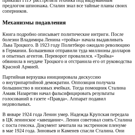
приказал ГПУ расстрелять техника под выдуманным
предлогом шпионажа. Сталин знал все тайные планы своих
соперников.
Механизмы подавления
Книга подробно описывает политические интриги. После
болезни Владимира Ленина «тройка» начала выдавливать
Льва Троцкого. В 1923 году Политбюро ожидало революцию
в Германии. Большевики отправили туда миллионы долларов
и опытных агентов. Переворот провалился. «Тройка»
обвинила в неудаче Троцкого и отстранила его от руководства
Красной Армией.
Партийная верхушка инициировала дискуссию
о внутрипартийной демократии. Оппозиция получала
большинство в низовых ячейках. Тогда помощник Сталина
Амаяк Назаретян начал фальсифицировать результаты
голосований в газете «Правда». Аппарат подавил
недовольных.
В январе 1924 года Ленин умер. Надежда Крупская передала
в ЦК ленинское «завещание». Ленин советовал снять Сталина
с поста генсека. Документ зачитали на экстренном пленуме
в мае 1924 года. Зиновьев и Каменев спасли Сталина. Они