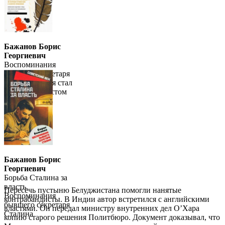
Бажанов Борис
Георгиевич
Воспоминания
бывшего секретаря
Сталина. Как я стал
антикоммунистом
Бажанов Борис
Георгиевич
Борьба Сталина за
власть.
Пересечь пустыню Белуджистана помогли нанятые
Воспоминания
контрабандисты. В Индии автор встретился с английскими
бывшего секретаря
властями. Он передал министру внутренних дел О’Хара
Сталина
копию старого решения Политбюро. Документ доказывал, что