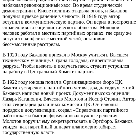
наблюдал революционный хаос. Во время студенческой
демонстрации в Киеве полиция открыла огонь, и Бажанов
получил пулевое ранение в челюсть. В 1919 году автор
вступил в коммунистическую партию. Он верил в построение
справедливого социалистического общества. Молодой
человек работал в местных партийных органах, где сразу же
вступил в конфликт с местной чекой, остановив
бессмысленные расстрелы.
В 1920 году Бажанов приехал в Москву учиться в Высшем
техническом училище. Страна голодала, свирепствовала
разруха. Чтобы выжить и получать паек, студент устроился
на работу в Центральный Комитет партии.
В 1922 году юноша попал в Организационное бюро ЦК.
Заметив устарелость партийного устава, двадцатидвухлетний
Бажанов написал новый проект. Документ высоко оценили
Лазарь Каганович, Вячеслав Молотов и Иосиф Сталин. Автор
стал секретарём различных комиссий ЦК. Он наводил
порядок в документации, создал «Справочник партийного
работника» и быстро формулировал нужные решения.
Молотов поручил ему секретарствовать в Оргбюро. Бажанов
увидел, как партийный аппарат планомерно забирает
государственную власть.