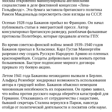
Москва откровенно манипулировала английскими
социалистами в деле фиктивной концессии «Лена-
Гольдфилдс». Эта бумага заставила британского политика
Рамсея Макдональда пересмотреть свои взгляды на СССР.
Осенью 1928 года Бажанов прибыл во Францию. Он начал
публиковать статьи в эмигрантской прессе. Автор
консультировал британскую разведку, разоблачая фальшивые
протоколы Политбюро, которые продавали агенты ГПУ.
Во время советско-финской войны зимой 1939–1940 годов
Бажанов приехал в Хельсинки. Карл Густав Маннергейм
разрешил ему создать Русскую Народную Армию из пленных
красноармейцев. Солдаты добровольно шли воевать против
большевиков. Быстрое подписание мирного договора
прервало эту боевую акцию.
Летом 1941 года Бажанова неожиданно вызвали в Берлин.
Альфред Розенберг зондировал возможность использования
автора в грядущей войне. Бажанов объяснил немецким
чиновникам неизбежность их поражения. Он прямо заявил,
что война против русского народа обернётся катастрофой для
Германии. Отказавшись от сотрудничества с нацистами,
бывший секретарь Сталина вернулся в Париж, навсегда
отойдя от политической деятельности и посвятив себя науке.