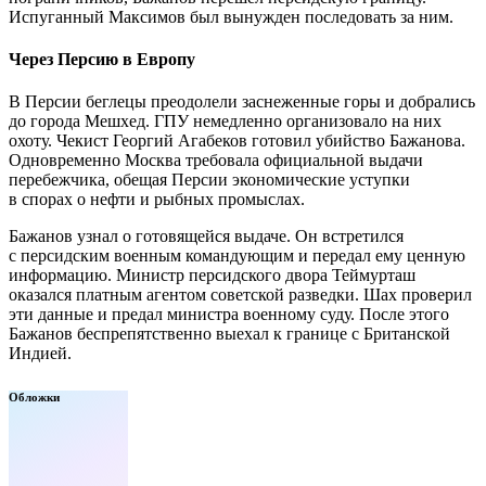
Испуганный Максимов был вынужден последовать за ним.
Через Персию в Европу
В Персии беглецы преодолели заснеженные горы и добрались
до города Мешхед. ГПУ немедленно организовало на них
охоту. Чекист Георгий Агабеков готовил убийство Бажанова.
Одновременно Москва требовала официальной выдачи
перебежчика, обещая Персии экономические уступки
в спорах о нефти и рыбных промыслах.
Бажанов узнал о готовящейся выдаче. Он встретился
с персидским военным командующим и передал ему ценную
информацию. Министр персидского двора Теймурташ
оказался платным агентом советской разведки. Шах проверил
эти данные и предал министра военному суду. После этого
Бажанов беспрепятственно выехал к границе с Британской
Индией.
Обложки