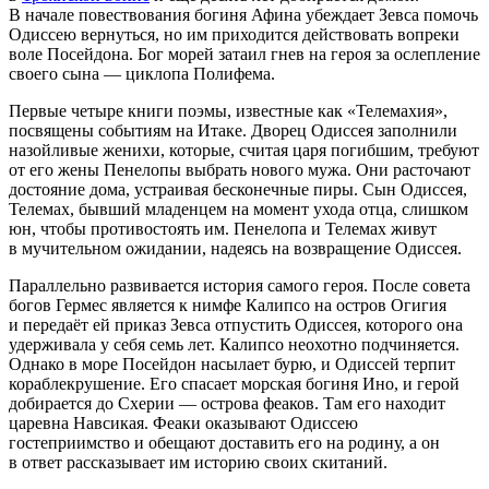
В начале повествования богиня Афина убеждает Зевса помочь
Одиссею вернуться, но им приходится действовать вопреки
воле Посейдона. Бог морей затаил гнев на героя за ослепление
своего сына — циклопа Полифема.
Первые четыре книги поэмы, известные как «Телемахия»,
посвящены событиям на Итаке. Дворец Одиссея заполнили
назойливые женихи, которые, считая царя погибшим, требуют
от его жены Пенелопы выбрать нового мужа. Они расточают
достояние дома, устраивая бесконечные пиры. Сын Одиссея,
Телемах, бывший младенцем на момент ухода отца, слишком
юн, чтобы противостоять им. Пенелопа и Телемах живут
в мучительном ожидании, надеясь на возвращение Одиссея.
Параллельно развивается история самого героя. После совета
богов Гермес является к нимфе Калипсо на остров Огигия
и передаёт ей приказ Зевса отпустить Одиссея, которого она
удерживала у себя семь лет. Калипсо неохотно подчиняется.
Однако в море Посейдон насылает бурю, и Одиссей терпит
кораблекрушение. Его спасает морская богиня Ино, и герой
добирается до Схерии — острова феаков. Там его находит
царевна Навсикая. Феаки оказывают Одиссею
гостеприимство и обещают доставить его на родину, а он
в ответ рассказывает им историю своих скитаний.