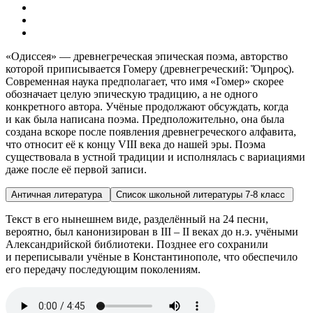
«Одиссея» — древнегреческая эпическая поэма, авторство
которой приписывается Гомеру (древнегреческий:
Ὅμηρος
).
Современная наука предполагает, что имя «Гомер» скорее
обозначает целую эпическую традицию, а не одного
конкретного автора. Учёные продолжают обсуждать, когда
и как была написана поэма. Предположительно, она была
создана вскоре после появления древнегреческого алфавита,
что относит её к концу VIII века до нашей эры. Поэма
существовала в устной традиции и исполнялась с вариациями
даже после её первой записи.
Античная литература
Список школьной литературы 7-8 класс
Текст в его нынешнем виде, разделённый на 24 песни,
вероятно, был канонизирован в III – II веках до н.э. учёными
Александрийской библиотеки. Позднее его сохранили
и переписывали учёные в Константинополе, что обеспечило
его передачу последующим поколениям.