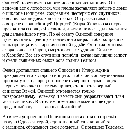
Одиссей повествует о многочисленных испытаниях. Он
вспоминает о лотофагах, чьи плоды заставляют забыть о доме;
о циклопе Полифеме, сожравшем шестерых его спутников;
о великанах-людоедах лестригонах. Он рассказывает
о встрече с волшебницей Цирцеей (Киркой), которая сперва
превратила его людей в свиней, а затем помогла, дав указания
для дальнейшего пути. По её совету Одиссей совершил
путешествие к границам подземного мира, чтобы вопросить
тень прорицателя Тиресия о своей судьбе. Он также миновал
сладкоголосых Сирен, смертоносных чудовищ Сциллу
и Харибду. Все его спутники погибли, когда нарушили запрет
и съели священных быков бога солнца Гелиоса.
Феаки доставляют спящего Одиссея на Итаку. Афина
превращает его в старого нищего, чтобы он мог неузнанным
проникнуть во дворец и проверить верность домочадцев.
Первым, кто оказывает ему приют, становится верный
свинопас Эвмей. Одиссей открывается только
повзрослевшему Телемаху, и вместе они разрабатывают план
мести женихам. В этом им помогают Эвмей и ещё один
преданный слуга — волопас Филойтий.
Во время устроенного Пенелопой состязания по стрельбе
из лука Одиссея, герой, единственный справившийся
с заданием, сбрасывает свои лохмотья. С помощью Телемаха,