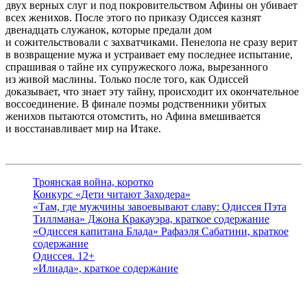
двух верных слуг и под покровительством Афины он убивает
всех женихов. После этого по приказу Одиссея казнят
двенадцать служанок, которые предали дом
и сожительствовали с захватчиками. Пенелопа не сразу верит
в возвращение мужа и устраивает ему последнее испытание,
спрашивая о тайне их супружеского ложа, вырезанного
из живой маслины. Только после того, как Одиссей
доказывает, что знает эту тайну, происходит их окончательное
воссоединение. В финале поэмы родственники убитых
женихов пытаются отомстить, но Афина вмешивается
и восстанавливает мир на Итаке.
Троянская война, коротко
Конкурс «Дети читают Заходера»
«Там, где мужчины завоевывают славу: Одиссея Пэта
Тиллмана» Джона Кракауэра, краткое содержание
«Одиссея капитана Блада» Рафаэля Сабатини, краткое
содержание
Одиссея. 12+
«Илиада», краткое содержание