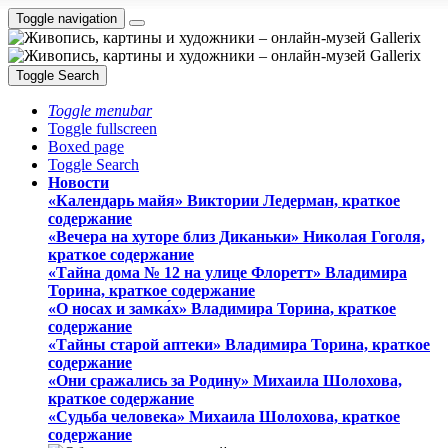
Toggle navigation
Toggle Search
Toggle menubar
Toggle fullscreen
Boxed page
Toggle Search
Новости
«Календарь майя» Виктории Ледерман, краткое
содержание
«Вечера на хуторе близ Диканьки» Николая Гоголя,
краткое содержание
«Тайна дома № 12 на улице Флоретт» Владимира
Торина, краткое содержание
«О носах и замка́х» Владимира Торина, краткое
содержание
«Тайны старой аптеки» Владимира Торина, краткое
содержание
«Они сражались за Родину» Михаила Шолохова,
краткое содержание
«Судьба человека» Михаила Шолохова, краткое
содержание