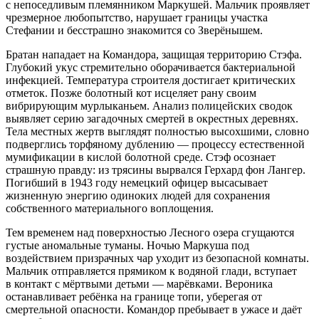
с непоседливым племянником Маркушей. Мальчик проявляет
чрезмерное любопытство, нарушает границы участка
Стефании и бесстрашно знакомится со Зверёнышем.
Братан нападает на Командора, защищая территорию Стэфа.
Глубокий укус стремительно оборачивается бактериальной
инфекцией. Температура строителя достигает критических
отметок. Позже болотный кот исцеляет рану своим
вибрирующим мурлыканьем. Анализ полицейских сводок
выявляет серию загадочных смертей в окрестных деревнях.
Тела местных жертв выглядят полностью высохшими, словно
подверглись торфяному дублению — процессу естественной
мумификации в кислой болотной среде. Стэф осознает
страшную правду: из трясины вырвался Герхард фон Лангер.
Погибший в 1943 году немецкий офицер высасывает
жизненную энергию одиноких людей для сохранения
собственного материального воплощения.
Тем временем над поверхностью Лесного озера сгущаются
густые аномальные туманы. Ночью Маркуша под
воздействием призрачных чар уходит из безопасной комнаты.
Мальчик отправляется прямиком к водяной глади, вступает
в контакт с мёртвыми детьми — марёвками. Вероника
останавливает ребёнка на границе топи, уберегая от
смертельной опасности. Командор пребывает в ужасе и даёт