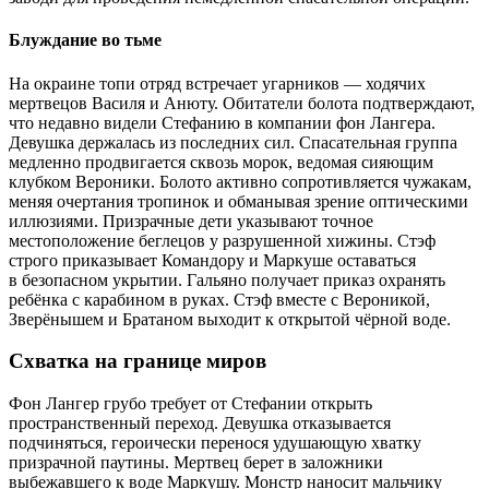
Блуждание во тьме
На окраине топи отряд встречает угарников — ходячих
мертвецов Василя и Анюту. Обитатели болота подтверждают,
что недавно видели Стефанию в компании фон Лангера.
Девушка держалась из последних сил. Спасательная группа
медленно продвигается сквозь морок, ведомая сияющим
клубком Вероники. Болото активно сопротивляется чужакам,
меняя очертания тропинок и обманывая зрение оптическими
иллюзиями. Призрачные дети указывают точное
местоположение беглецов у разрушенной хижины. Стэф
строго приказывает Командору и Маркуше оставаться
в безопасном укрытии. Гальяно получает приказ охранять
ребёнка с карабином в руках. Стэф вместе с Вероникой,
Зверёнышем и Братаном выходит к открытой чёрной воде.
Схватка на границе миров
Фон Лангер грубо требует от Стефании открыть
пространственный переход. Девушка отказывается
подчиняться, героически перенося удушающую хватку
призрачной паутины. Мертвец берет в заложники
выбежавшего к воде Маркушу. Монстр наносит мальчику