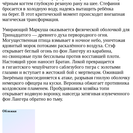
чёрным когтем глубокую резаную рану на шее. Стефания
бросается в холодную воду, надеясь вытащить ребёнка
на берег. В этот критический момент происходит внезапная
магическая трансформация.
Умирающий Маркуша оказывается физической оболочкой для
Тринадцатого — древнего духа первородного огня.
Могущественная птица взмывает в ночное небо, уничтожая
ядовитый морок потоками раскалённого воздуха. Стэф
открывает беглый огонь по фон Лангеру из карабина,
но свинцовые пули бессильны против восставшей плоти.
Настоящий урон наносит Братан. Ликой превращается
в гигантского чешуйчатого саблезубого тигра с золотыми
глазами и вступает в жестокий бой с мертвецом. Оживший
Зверёныш присоединяется к атаке, разрывая гнилую оболочку
немецкого офицера на куски. Вероника обжигает противника
колдовским пламенем. Пробудившаяся хозяйка топи
открывает водяную воронку, навсегда затягивая изувеченного
фон Лангера обратно во тьму.
Обложки