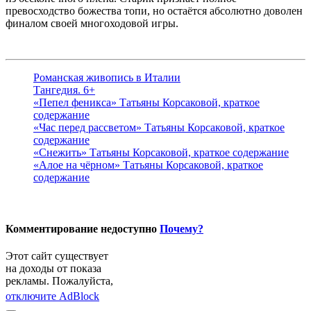
превосходство божества топи, но остаётся абсолютно доволен
финалом своей многоходовой игры.
Романская живопись в Италии
Тангедия. 6+
«Пепел феникса» Татьяны Корсаковой, краткое
содержание
«Час перед рассветом» Татьяны Корсаковой, краткое
содержание
«Снежить» Татьяны Корсаковой, краткое содержание
«Алое на чёрном» Татьяны Корсаковой, краткое
содержание
Комментирование недоступно
Почему?
Этот сайт существует
на доходы от показа
рекламы. Пожалуйста,
отключите AdBlock