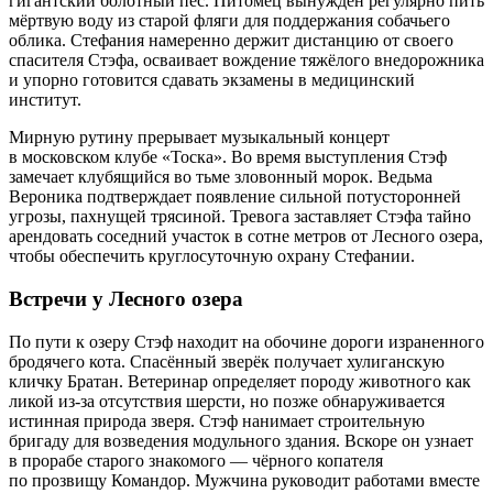
гигантский болотный пёс. Питомец вынужден регулярно пить
мёртвую воду из старой фляги для поддержания собачьего
облика. Стефания намеренно держит дистанцию от своего
спасителя Стэфа, осваивает вождение тяжёлого внедорожника
и упорно готовится сдавать экзамены в медицинский
институт.
Мирную рутину прерывает музыкальный концерт
в московском клубе «Тоска». Во время выступления Стэф
замечает клубящийся во тьме зловонный морок. Ведьма
Вероника подтверждает появление сильной потусторонней
угрозы, пахнущей трясиной. Тревога заставляет Стэфа тайно
арендовать соседний участок в сотне метров от Лесного озера,
чтобы обеспечить круглосуточную охрану Стефании.
Встречи у Лесного озера
По пути к озеру Стэф находит на обочине дороги израненного
бродячего кота. Спасённый зверёк получает хулиганскую
кличку Братан. Ветеринар определяет породу животного как
ликой из-за отсутствия шерсти, но позже обнаруживается
истинная природа зверя. Стэф нанимает строительную
бригаду для возведения модульного здания. Вскоре он узнает
в прорабе старого знакомого — чёрного копателя
по прозвищу Командор. Мужчина руководит работами вместе