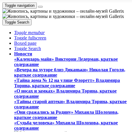
Toggle navigation
Toggle Search
Toggle menubar
Toggle fullscreen
Boxed page
Toggle Search
Новости
«Календарь майя» Виктории Ледерман, краткое
содержание
«Вечера на хуторе близ Диканьки» Николая Гоголя,
краткое содержание
«Тайна дома № 12 на улице Флоретт» Владимира
Торина, краткое содержание
«О носах и замка́х» Владимира Торина, краткое
содержание
«Тайны старой аптеки» Владимира Торина, краткое
содержание
«Они сражались за Родину» Михаила Шолохова,
краткое содержание
«Судьба человека» Михаила Шолохова, краткое
содержание