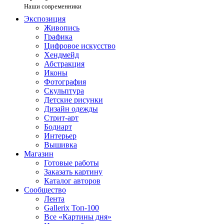
Наши современники
Экспозиция
Живопись
Графика
Цифровое искусство
Хендмейд
Абстракция
Иконы
Фотография
Скульптура
Детские рисунки
Дизайн одежды
Стрит-арт
Бодиарт
Интерьер
Вышивка
Магазин
Готовые работы
Заказать картину
Каталог авторов
Сообщество
Лента
Gallerix Топ-100
Все «Картины дня»