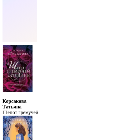
Корсакова
Татьяна
Шепот гремучей
лощины