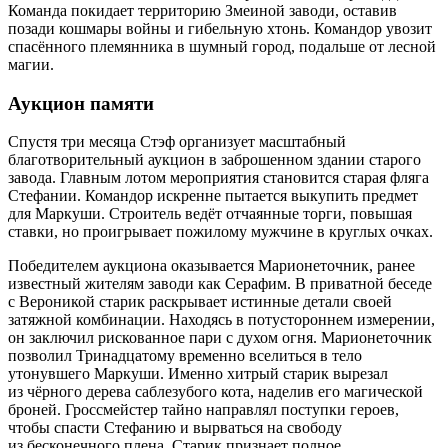
Команда покидает территорию Змеиной заводи, оставив
позади кошмары войны и гибельную хтонь. Командор увозит
спасённого племянника в шумный город, подальше от лесной
магии.
Аукцион памяти
Спустя три месяца Стэф организует масштабный
благотворительный аукцион в заброшенном здании старого
завода. Главным лотом мероприятия становится старая фляга
Стефании. Командор искренне пытается выкупить предмет
для Маркуши. Строитель ведёт отчаянные торги, повышая
ставки, но проигрывает пожилому мужчине в круглых очках.
Победителем аукциона оказывается Марионеточник, ранее
известный жителям заводи как Серафим. В приватной беседе
с Вероникой старик раскрывает истинные детали своей
затяжной комбинации. Находясь в потустороннем измерении,
он заключил рискованное пари с духом огня. Марионеточник
позволил Тринадцатому временно вселиться в тело
утонувшего Маркуши. Именно хитрый старик вырезал
из чёрного дерева саблезубого кота, наделив его магической
броней. Гроссмейстер тайно направлял поступки героев,
чтобы спасти Стефанию и вырваться на свободу
из бесконечного плена. Старик признает полное