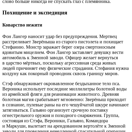
слово больше никогда не спускать глаз с племянника.
Похищение и экспедиция
Коварство нежити
Фон Лангер наносит удар без предупреждения. Мертвец
расстреливает Зверёныша из старого пистолета и похищает
Стефанию. Монстр заражает берег озера смертоносным
ядовитым мицелием. Фон Лангер заставляет девушку вести
автомобиль к Змеиной заводи. Офицер желает вернуться
в царство мёртвых, поскольку агрессивная среда живых
людей причиняет ему физические страдания. Стефания нужна
колдуну как покорный проводник сквозь границу миров.
Стэф обнаруживает окровавленное бездыханное тело пса.
Вероника использует последние миллилитры болотной воды
из армейской фляги для реанимации животного. Древняя
болотная магия срабатывает мгновенно: Зверёныш приходит
в сознание, пулевые раны на его чешуйчатой шкуре начинают
затягиваться. Гальяно организует срочную поставку
огнестрельного оружия и походного снаряжения. Группа,
состоящая из Стэфа, Вероники, Гальяно, Командора
и Маркуши, вылетает на арендованном вертолёте к Змеиной
заводи для проведения немедленной спасательной операции.