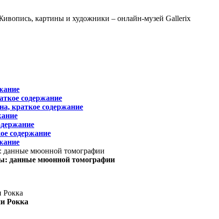
жание
раткое содержание
на, краткое содержание
жание
одержание
ое содержание
жание
ы: данные мюонной томографии
ни Рокка