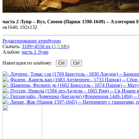
часть 2 Лувр
–
Вуэ, Симон (Париж 1590-1649) -- Аллегория
ок1640, 192х132
Редактирование атрибуции
Скачать:
3109×4550 px (
5,5 Mb
)
Альбом:
часть 2 Лувр
Навигация по альбому:
Ctrl
Ctrl