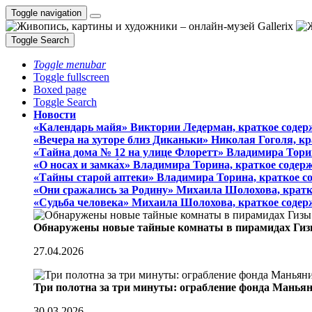
Toggle navigation
Toggle Search
Toggle menubar
Toggle fullscreen
Boxed page
Toggle Search
Новости
«Календарь майя» Виктории Ледерман, краткое содер
«Вечера на хуторе близ Диканьки» Николая Гоголя, к
«Тайна дома № 12 на улице Флоретт» Владимира Тори
«О носах и замка́х» Владимира Торина, краткое содер
«Тайны старой аптеки» Владимира Торина, краткое с
«Они сражались за Родину» Михаила Шолохова, кратк
«Судьба человека» Михаила Шолохова, краткое содер
Обнаружены новые тайные комнаты в пирамидах Гиз
27.04.2026
Три полотна за три минуты: ограбление фонда Манья
30.03.2026