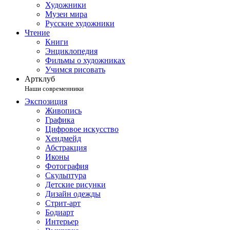
Художники
Музеи мира
Русские художники
Чтение
Книги
Энциклопедия
Фильмы о художниках
Учимся рисовать
Артклуб
Наши современники
Экспозиция
Живопись
Графика
Цифровое искусство
Хендмейд
Абстракция
Иконы
Фотография
Скульптура
Детские рисунки
Дизайн одежды
Стрит-арт
Бодиарт
Интерьер