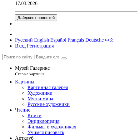
17.03.2026
Дайджест новостей
Русский
English
Español
Français
Deutsche
中文
Вход
Регистрация
Музей Галерикс
Старые картины
Картины
Картинная галерея
Художники
Музеи мира
Русские художники
Чтение
Книги
Энциклопедия
Фильмы о художниках
Учимся рисовать
Артклуб