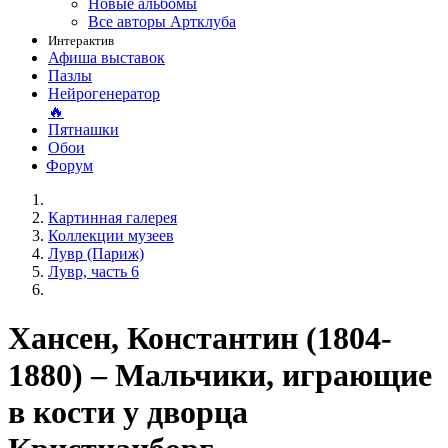
Новые альбомы
Все авторы Артклуба
Интерактив
Афиша выставок
Пазлы
Нейрогенератор
🔥
Пятнашки
Обои
Форум
Картинная галерея
Коллекции музеев
Лувр (Париж)
Лувр, часть 6
Хансен, Константин (1804-
1880) – Мальчики, играющие
в кости у дворца