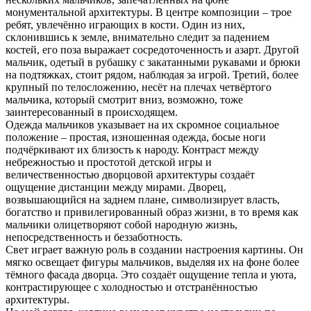
монументальной архитектуры. В центре композиции – трое
ребят, увлечённо играющих в кости. Один из них,
склонившись к земле, внимательно следит за падением
костей, его поза выражает сосредоточенность и азарт. Другой
мальчик, одетый в рубашку с закатанными рукавами и брюки
на подтяжках, стоит рядом, наблюдая за игрой. Третий, более
крупный по телосложению, несёт на плечах четвёртого
мальчика, который смотрит вниз, возможно, тоже
заинтересованный в происходящем.
Одежда мальчиков указывает на их скромное социальное
положение – простая, изношенная одежда, босые ноги
подчёркивают их близость к народу. Контраст между
небрежностью и простотой детской игры и
величественностью дворцовой архитектуры создаёт
ощущение дистанции между мирами. Дворец,
возвышающийся на заднем плане, символизирует власть,
богатство и привилегированный образ жизни, в то время как
мальчики олицетворяют собой народную жизнь,
непосредственность и беззаботность.
Свет играет важную роль в создании настроения картины. Он
мягко освещает фигуры мальчиков, выделяя их на фоне более
тёмного фасада дворца. Это создаёт ощущение тепла и уюта,
контрастирующее с холодностью и отстранённостью
архитектуры.