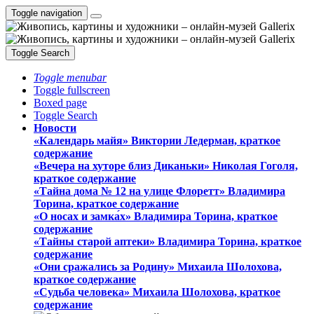
Toggle navigation
Toggle Search
Toggle menubar
Toggle fullscreen
Boxed page
Toggle Search
Новости
«Календарь майя» Виктории Ледерман, краткое
содержание
«Вечера на хуторе близ Диканьки» Николая Гоголя,
краткое содержание
«Тайна дома № 12 на улице Флоретт» Владимира
Торина, краткое содержание
«О носах и замка́х» Владимира Торина, краткое
содержание
«Тайны старой аптеки» Владимира Торина, краткое
содержание
«Они сражались за Родину» Михаила Шолохова,
краткое содержание
«Судьба человека» Михаила Шолохова, краткое
содержание