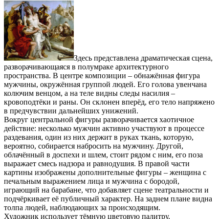
Здесь представлена драматическая сцена,
разворачивающаяся в полумраке архитектурного
пространства. В центре композиции – обнажённая фигура
мужчины, окружённая группой людей. Его голова увенчана
колючим венцом, а на теле видны следы насилия –
кровоподтёки и раны. Он склонен вперёд, его тело напряжено
в предчувствии дальнейших унижений.
Вокруг центральной фигуры разворачивается хаотичное
действие: несколько мужчин активно участвуют в процессе
раздевания, один из них держит в руках ткань, которую,
вероятно, собирается набросить на мужчину. Другой,
облачённый в доспехи и шлем, стоит рядом с ним, его поза
выражает смесь надзора и равнодушия. В правой части
картины изображены дополнительные фигуры – женщина с
печальным выражением лица и мужчина с бородой,
играющий на барабане, что добавляет сцене театральности и
подчёркивает её публичный характер. На заднем плане видна
толпа людей, наблюдающих за происходящим.
Художник использует тёмную цветовую палитру,