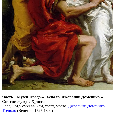
Часть 1 Музей Прадо
–
Тьеполо, Джованни Доменико --
Снятие одежд с Христа
1772, 124,5 смx144,5 см, холст, масло.
Джованни Доменико
Тьеполо
(Венеция 1727-1804)