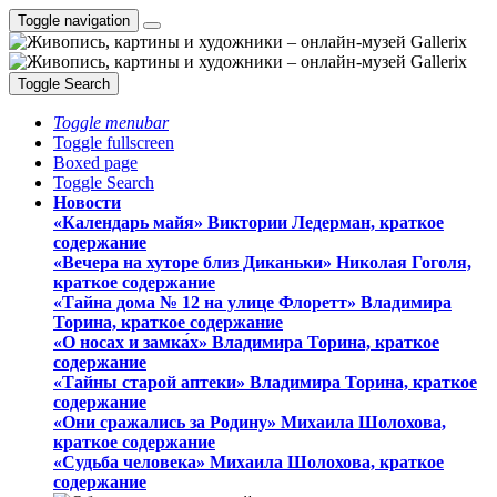
Toggle navigation
Toggle Search
Toggle menubar
Toggle fullscreen
Boxed page
Toggle Search
Новости
«Календарь майя» Виктории Ледерман, краткое
содержание
«Вечера на хуторе близ Диканьки» Николая Гоголя,
краткое содержание
«Тайна дома № 12 на улице Флоретт» Владимира
Торина, краткое содержание
«О носах и замка́х» Владимира Торина, краткое
содержание
«Тайны старой аптеки» Владимира Торина, краткое
содержание
«Они сражались за Родину» Михаила Шолохова,
краткое содержание
«Судьба человека» Михаила Шолохова, краткое
содержание