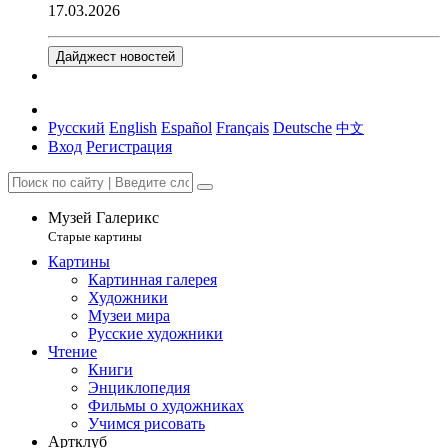
17.03.2026
Дайджест новостей
Русский
English
Español
Français
Deutsche
中文
Вход
Регистрация
Музей Галерикс
Старые картины
Картины
Картинная галерея
Художники
Музеи мира
Русские художники
Чтение
Книги
Энциклопедия
Фильмы о художниках
Учимся рисовать
Артклуб