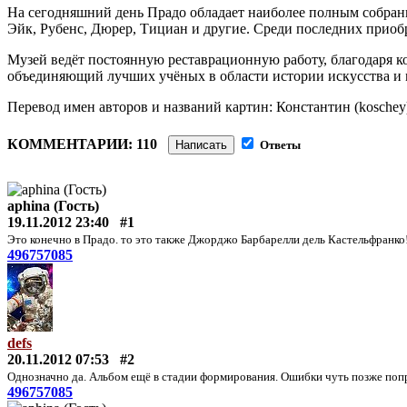
На сегодняшний день Прадо обладает наиболее полным собрание
Эйк, Рубенс, Дюрер, Тициан и другие. Среди последних приоб
Музей ведёт постоянную реставрационную работу, благодаря 
объединяющий лучших учёных в области истории искусства и 
Перевод имен авторов и названий картин: Константин (koschey
КОММЕНТАРИИ: 110
Написать
Ответы
aphina (Гость)
19.11.2012 23:40
#1
Это конечно в Прадо. то это также Джорджо Барбарелли дель Кастельфранко
496757085
defs
20.11.2012 07:53
#2
Однозначно да. Альбом ещё в стадии формирования. Ошибки чуть позже поп
496757085