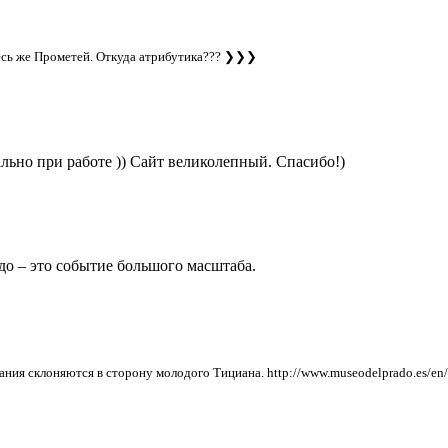
десь же Прометей. Откуда атрибутика???
❯❯❯
ально при работе )) Сайт великолепный. Спасибо!)
 это событие большого масштаба.
 склоняются в сторону молодого Тициана. http://www.museodelprado.es/en/the-c