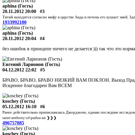
aphina (Гость)
20.11.2012 20:00
#3
Титий находится согласно мифу в царстве Аида и печень его кушает змей. З
1933992180
aphina (Гость)
20.11.2012 20:04
#4
без ошибок в принципе ничего не делается ))) так что это норм
Евгений Ларионов (Гость)
04.12.2012 22:02
#5
БРАВО, БРАВО, БРАВО НИЗКИЙ ВАМ ПОКЛОН. Выход Прадо –
Искренне благодарен Вам ВСЕМ
koschey (Гость)
05.12.2012 16:10
#6
Ранее действительно приписывалась Джорджоне, однако последние исследования
saint-anthony-of-padua-an
❯❯❯
496757085
koschey (Гость)