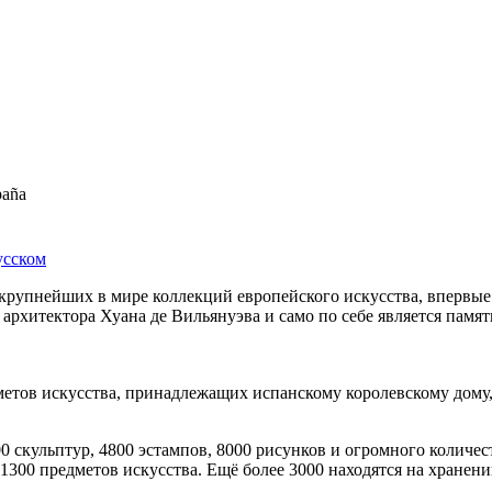
paña
усском
упнейших в мире коллекций европейского искусства, впервые б
у архитектора Хуана де Вильянуэва и само по себе является памя
метов искусства, принадлежащих испанскому королевскому дому
00 скульптур, 4800 эстампов, 8000 рисунков и огромного количе
300 предметов искусства. Ещё более 3000 находятся на хранении