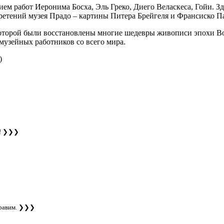
м работ Иеронима Босха, Эль Греко, Диего Веласкеса, Гойи. Зд
ретений музея Прадо – картины Питера Брейгеля и Франсиско Па
которой были восстановлены многие шедевры живописи эпохи Во
музейных работников со всего мира.
)
!
❯❯❯
равим.
❯❯❯