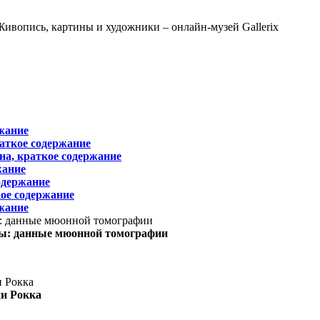
жание
раткое содержание
на, краткое содержание
жание
одержание
ое содержание
жание
ы: данные мюонной томографии
ни Рокка