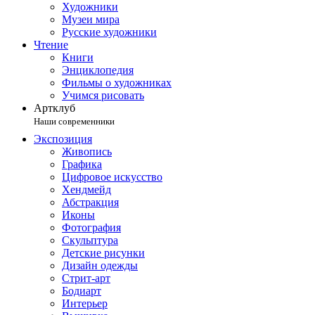
Художники
Музеи мира
Русские художники
Чтение
Книги
Энциклопедия
Фильмы о художниках
Учимся рисовать
Артклуб
Наши современники
Экспозиция
Живопись
Графика
Цифровое искусство
Хендмейд
Абстракция
Иконы
Фотография
Скульптура
Детские рисунки
Дизайн одежды
Стрит-арт
Бодиарт
Интерьер