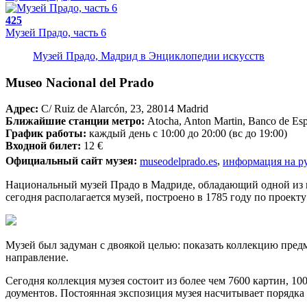
425
Музей Прадо, часть 6
Музей Прадо, Мадрид в Энциклопедии искусств
Museo Nacional del Prado
Адрес:
C/ Ruiz de Alarcón, 23, 28014 Madrid
Ближайшие станции метро:
Atocha, Anton Martin, Banco de Es
График работы:
каждый день с 10:00 до 20:00 (вс до 19:00)
Входной билет:
12 €
Официальный сайт музея:
museodelprado.es
,
информация на р
Национальный музей Прадо в Мадриде, обладающий одной из кр
сегодня располагается музей, построено в 1785 году по проект
Музей был задуман с двоякой целью: показать коллекцию пред
направление.
Сегодня коллекция музея состоит из более чем 7600 картин, 10
доументов. Постоянная экспозиция музея насчитывает порядка 1