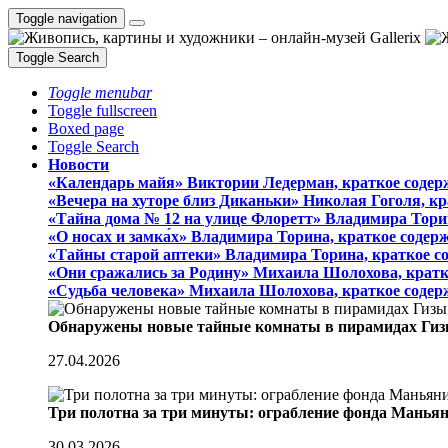
Toggle navigation
Toggle Search
Toggle menubar
Toggle fullscreen
Boxed page
Toggle Search
Новости
«Календарь майя» Виктории Ледерман, краткое содер
«Вечера на хуторе близ Диканьки» Николая Гоголя, к
«Тайна дома № 12 на улице Флоретт» Владимира Тори
«О носах и замка́х» Владимира Торина, краткое содер
«Тайны старой аптеки» Владимира Торина, краткое с
«Они сражались за Родину» Михаила Шолохова, кратк
«Судьба человека» Михаила Шолохова, краткое содер
Обнаружены новые тайные комнаты в пирамидах Гиз
27.04.2026
Три полотна за три минуты: ограбление фонда Манья
30.03.2026