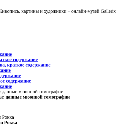
жание
раткое содержание
на, краткое содержание
жание
одержание
ое содержание
жание
ы: данные мюонной томографии
ни Рокка