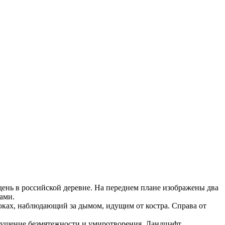
ень в российской деревне. На переднем плане изображены два
ами.
рюках, наблюдающий за дымом, идущим от костра. Справа от
щущение безмятежности и умиротворения. Ландшафт,