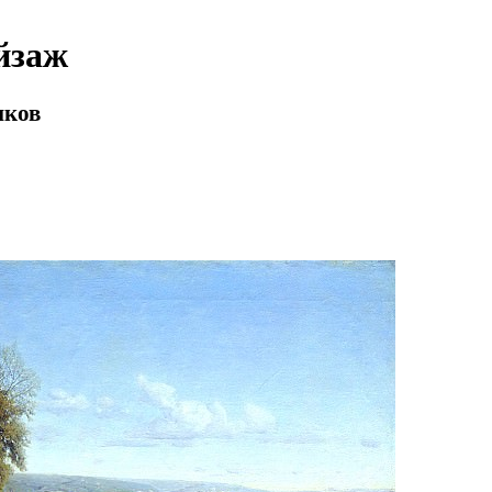
йзаж
иков