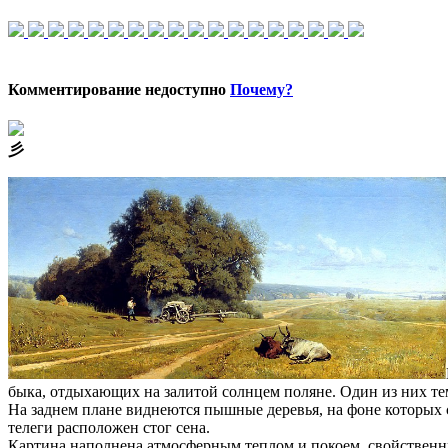
Комментирование недоступно
Почему?
⼺
быка, отдыхающих на залитой солнцем поляне. Один из них тем
На заднем плане виднеются пышные деревья, на фоне которых 
телеги расположен стог сена.
Картина наполнена атмосферным теплом и покоем, свойственн