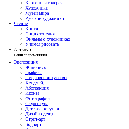
Картинная галерея
Художники
Музеи мира
Русские художники
Чтение
Книги
Энциклопедия
Фильмы о художниках
Учимся рисовать
Артклуб
Наши современники
Экспозиция
Живопись
Графика
Цифровое искусство
Хендмейд
Абстракция
Иконы
Фотография
Скульптура
Детские рисунки
Дизайн одежды
Стрит-арт
Бодиарт