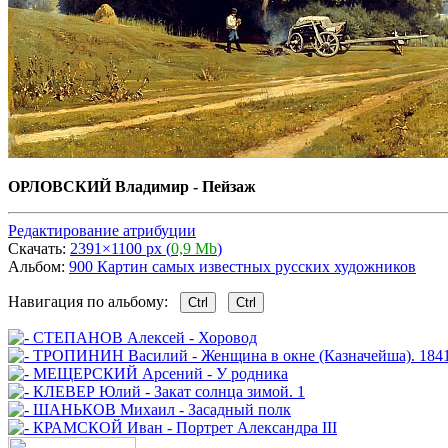
ОРЛОВСКИЙ Владимир - Пейзаж
Редактирование атрибуции
Скачать:
2391×1100 px (
0,9 Mb
)
Альбом:
900 Картин самых известных русских художников
Навигация по альбому:
Ctrl
Ctrl