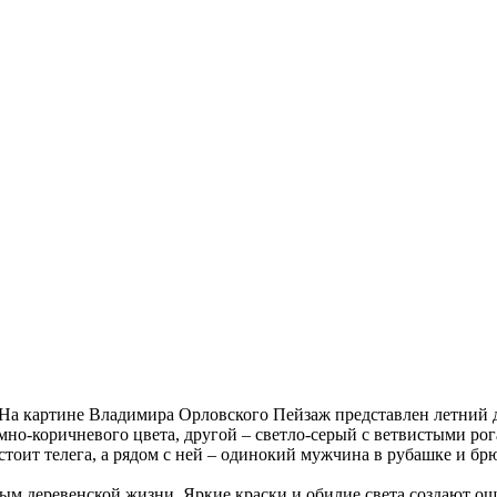
На картине Владимира Орловского Пейзаж представлен летний д
но-коричневого цвета, другой – светло-серый с ветвистыми рог
стоит телега, а рядом с ней – одинокий мужчина в рубашке и б
ым деревенской жизни. Яркие краски и обилие света создают о