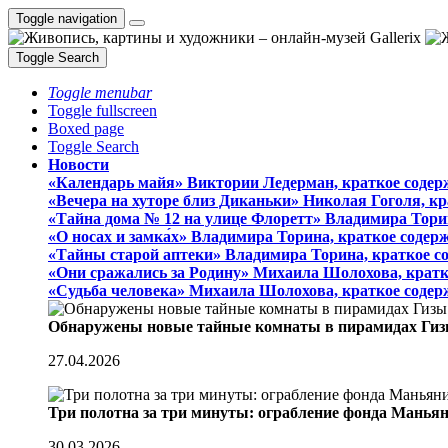
Toggle navigation
Toggle Search
Toggle menubar
Toggle fullscreen
Boxed page
Toggle Search
Новости
«Календарь майя» Виктории Ледерман, краткое содер
«Вечера на хуторе близ Диканьки» Николая Гоголя, к
«Тайна дома № 12 на улице Флоретт» Владимира Тори
«О носах и замка́х» Владимира Торина, краткое содер
«Тайны старой аптеки» Владимира Торина, краткое с
«Они сражались за Родину» Михаила Шолохова, кратк
«Судьба человека» Михаила Шолохова, краткое содер
Обнаружены новые тайные комнаты в пирамидах Гиз
27.04.2026
Три полотна за три минуты: ограбление фонда Манья
30.03.2026