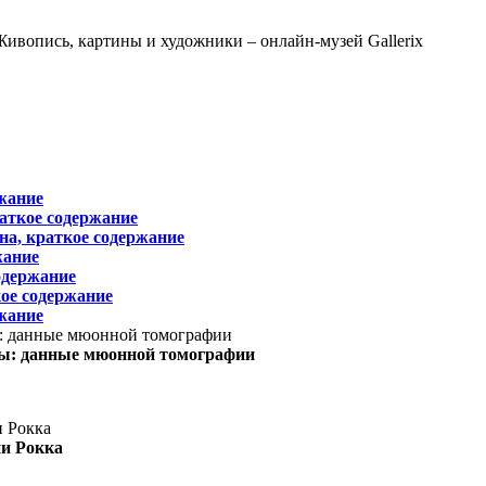
жание
раткое содержание
на, краткое содержание
жание
одержание
ое содержание
жание
ы: данные мюонной томографии
ни Рокка