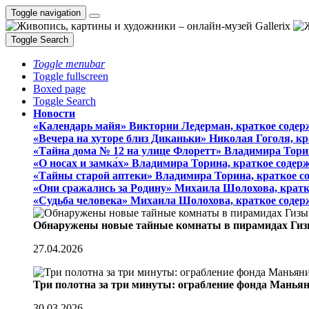
Toggle navigation
Toggle Search
Toggle menubar
Toggle fullscreen
Boxed page
Toggle Search
Новости
«Календарь майя» Виктории Ледерман, краткое содер
«Вечера на хуторе близ Диканьки» Николая Гоголя, к
«Тайна дома № 12 на улице Флоретт» Владимира Тори
«О носах и замка́х» Владимира Торина, краткое содер
«Тайны старой аптеки» Владимира Торина, краткое с
«Они сражались за Родину» Михаила Шолохова, кратк
«Судьба человека» Михаила Шолохова, краткое содер
Обнаружены новые тайные комнаты в пирамидах Гиз
27.04.2026
Три полотна за три минуты: ограбление фонда Манья
30.03.2026