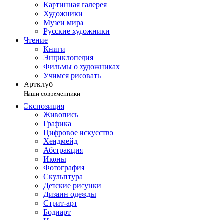
Картинная галерея
Художники
Музеи мира
Русские художники
Чтение
Книги
Энциклопедия
Фильмы о художниках
Учимся рисовать
Артклуб
Наши современники
Экспозиция
Живопись
Графика
Цифровое искусство
Хендмейд
Абстракция
Иконы
Фотография
Скульптура
Детские рисунки
Дизайн одежды
Стрит-арт
Бодиарт