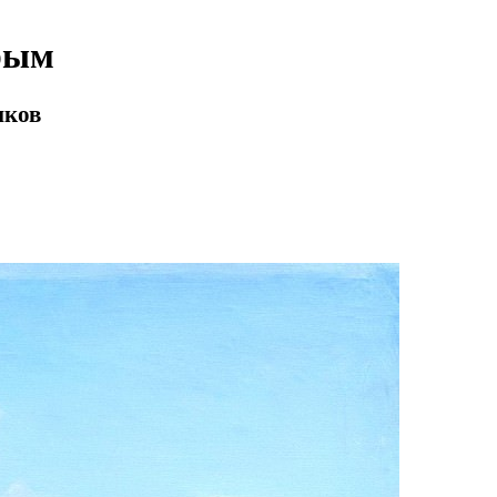
рым
иков