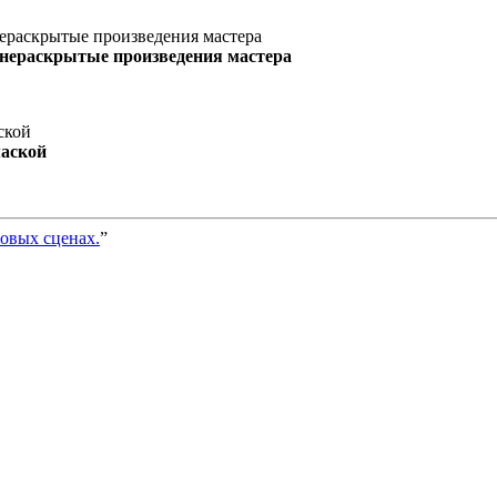
 нераскрытые произведения мастера
маской
ровых сценах.
”