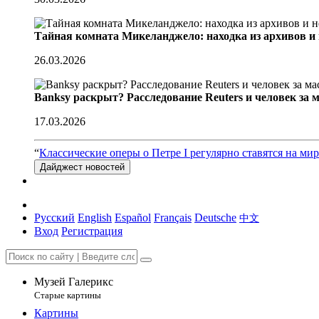
Тайная комната Микеланджело: находка из архивов и
26.03.2026
Banksy раскрыт? Расследование Reuters и человек за 
17.03.2026
“
Классические оперы о Петре I регулярно ставятся на ми
Дайджест новостей
Русский
English
Español
Français
Deutsche
中文
Вход
Регистрация
Музей Галерикс
Старые картины
Картины