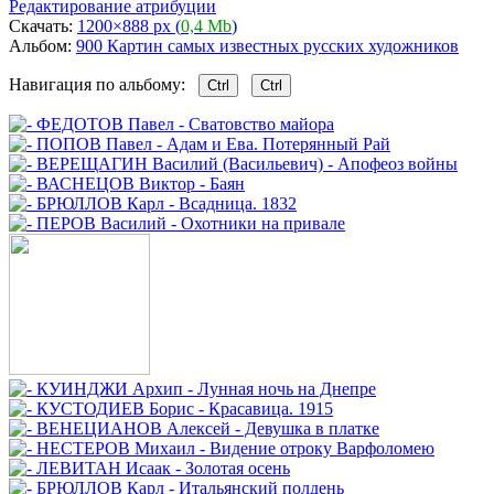
Редактирование атрибуции
Скачать:
1200×888 px (
0,4 Mb
)
Альбом:
900 Картин самых известных русских художников
Навигация по альбому:
Ctrl
Ctrl