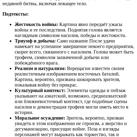
недавней битвы, включая лежащее тело.
Подтексты:
Жестокость войны:
Картина явно передаёт ужасы
войны и ее последствия. Поднятая голова является
наглядным символом насилия, победы и жестокости.
Триумф и добыча:
Само название После удачи
намекает на успешное завершение некоего предприятия,
скорее всего, связанного с насилием. Голова может быть
трофеем, символом захваченной добычи или
побеждённого врага.
Реализм и натурализм:
Верещагин известен своим
реалистичным изображением восточных баталий.
Картина, вероятно, призвана шокировать зрителя,
показывая войну без прикрас.
Культурный контекст:
Элементы одежды и пейзаж
указывают на азиатский, возможно, среднеазиатский
или ближневосточный контекст, где подобные сцены
насилия и демонстрация трофеев могли иметь место в
истории.
Моральное осуждение:
Зритель, вероятно, призван
увидеть в этом изображении не героизм, а зверство и
дегуманизацию, присущие войне. Поза и взгляды
персонажей могут выражать как торжество, так и