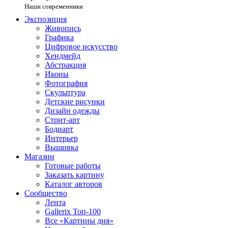
Наши современники
Экспозиция
Живопись
Графика
Цифровое искусство
Хендмейд
Абстракция
Иконы
Фотография
Скульптура
Детские рисунки
Дизайн одежды
Стрит-арт
Бодиарт
Интерьер
Вышивка
Магазин
Готовые работы
Заказать картину
Каталог авторов
Сообщество
Лента
Gallerix Топ-100
Все «Картины дня»