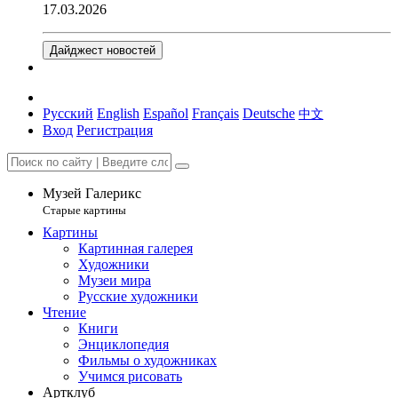
17.03.2026
Дайджест новостей
Русский
English
Español
Français
Deutsche
中文
Вход
Регистрация
Музей Галерикс
Старые картины
Картины
Картинная галерея
Художники
Музеи мира
Русские художники
Чтение
Книги
Энциклопедия
Фильмы о художниках
Учимся рисовать
Артклуб