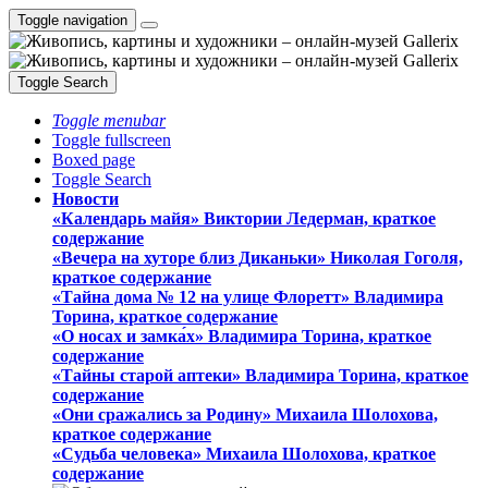
Toggle navigation
Toggle Search
Toggle menubar
Toggle fullscreen
Boxed page
Toggle Search
Новости
«Календарь майя» Виктории Ледерман, краткое
содержание
«Вечера на хуторе близ Диканьки» Николая Гоголя,
краткое содержание
«Тайна дома № 12 на улице Флоретт» Владимира
Торина, краткое содержание
«О носах и замка́х» Владимира Торина, краткое
содержание
«Тайны старой аптеки» Владимира Торина, краткое
содержание
«Они сражались за Родину» Михаила Шолохова,
краткое содержание
«Судьба человека» Михаила Шолохова, краткое
содержание