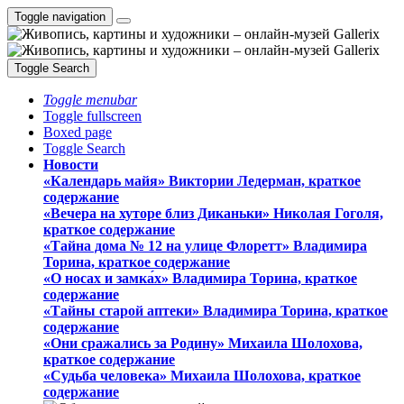
Toggle navigation
Toggle Search
Toggle menubar
Toggle fullscreen
Boxed page
Toggle Search
Новости
«Календарь майя» Виктории Ледерман, краткое
содержание
«Вечера на хуторе близ Диканьки» Николая Гоголя,
краткое содержание
«Тайна дома № 12 на улице Флоретт» Владимира
Торина, краткое содержание
«О носах и замка́х» Владимира Торина, краткое
содержание
«Тайны старой аптеки» Владимира Торина, краткое
содержание
«Они сражались за Родину» Михаила Шолохова,
краткое содержание
«Судьба человека» Михаила Шолохова, краткое
содержание