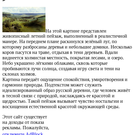
На этой картине представлен
живописный летний пейзаж, выполненный в реалистичной
манере. На переднем плане раскинулся зелёный луг, по
которому разбросаны деревья и небольшие домики. Несколько
коров пасутся на траве, отдыхая в тени деревьев. Вдали
виднеется холмистая местность, покрытая лесами, и озеро.
Небо украшено лёгкими облаками, сквозь которые
пробиваются лучи солнца, создавая игру света и тени на
склонах холмов.
Картина передаёт ощущение спокойствия, умиротворения и
гармонии природы. Подтекстом может служить
идеализированный образ русской деревни, где человек живёт
в тесной связи с природой, наслаждаясь ее красотой и
щедростью. Такой пейзаж вызывает чувство ностальгии и
восхищения естественной красотой окружающей среды.
Этот сайт существует
на доходы от показа
рекламы. Пожалуйста,
отключите AdBlock