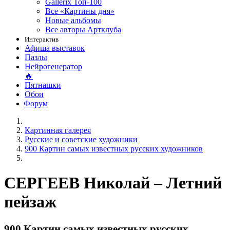
Gallerix Топ-100
Все «Картины дня»
Новые альбомы
Все авторы Артклуба
Интерактив
Афиша выставок
Пазлы
Нейрогенератор
🔥
Пятнашки
Обои
Форум
Картинная галерея
Русские и советские художники
900 Картин самых известных русских художников
СЕРГЕЕВ Николай – Летний
пейзаж
900 Картин самых известных русских