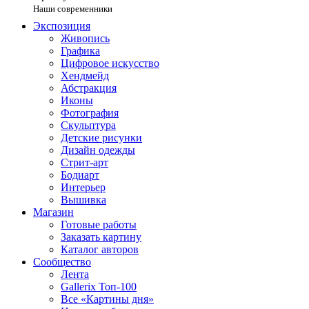
Наши современники
Экспозиция
Живопись
Графика
Цифровое искусство
Хендмейд
Абстракция
Иконы
Фотография
Скульптура
Детские рисунки
Дизайн одежды
Стрит-арт
Бодиарт
Интерьер
Вышивка
Магазин
Готовые работы
Заказать картину
Каталог авторов
Сообщество
Лента
Gallerix Топ-100
Все «Картины дня»