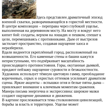
Здесь представлен драматичный эпизод
военной схватки, разворачивающейся в гористой местности.
В центре композиции – переправа через глубокий ущелье,
выполненная на деревянном мосту. На мосту и вокруг него
кипит бой: солдаты, верхом на лошадях и пешком, спешат к
цели, перемешиваясь с противниками. Дым от выстрелов
застилает пространство, создавая ощущение хаоса и
неразберихи.
Вдали виднеется укреплённый город, расположенный на
возвышенности. Его каменные стены и башни кажутся
неприступными, что подчёркивает масштабность
происходящего противостояния. Горы, окутанные дымкой,
придают пейзажу ощущение суровости и безжалостности.
Художник использует тёмную цветовую гамму, преобладание
коричневых, серых и охристых оттенков усиливает драматизм
сцены. Яркие акценты – вспышки огня и белые пятна дыма –
привлекают внимание к ключевым моментам сражения.
Манера письма энергична и экспрессивна: широкие мазки
создают ощущение динамики и движения.
В картине прослеживается тема столкновения цивилизаций,
борьбы за власть и территории. Ущелье может