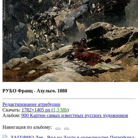
РУБО Франц - Ахульго. 1888
Редактирование атрибуции
Скачать:
1782×1405 px (
1,3 Mb
)
Альбом:
900 Картин самых известных русских художников
Навигация по альбому: