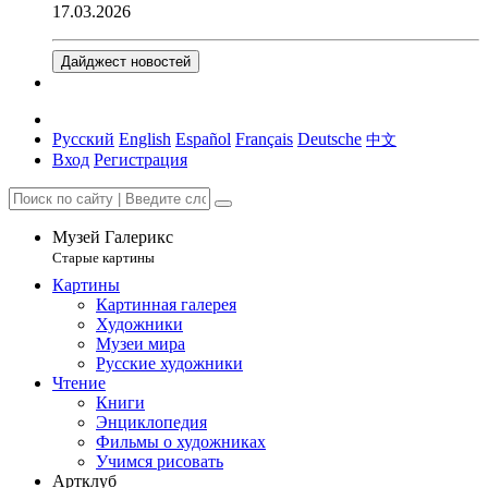
17.03.2026
Дайджест новостей
Русский
English
Español
Français
Deutsche
中文
Вход
Регистрация
Музей Галерикс
Старые картины
Картины
Картинная галерея
Художники
Музеи мира
Русские художники
Чтение
Книги
Энциклопедия
Фильмы о художниках
Учимся рисовать
Артклуб