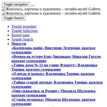
Toggle navigation
Toggle Search
Toggle menubar
Toggle fullscreen
Boxed page
Toggle Search
Новости
«Календарь майя» Виктории Ледерман, краткое
содержание
«Вечера на хуторе близ Диканьки» Николая Гоголя,
краткое содержание
«Тайна дома № 12 на улице Флоретт» Владимира
Торина, краткое содержание
«О носах и замка́х» Владимира Торина, краткое
содержание
«Тайны старой аптеки» Владимира Торина, краткое
содержание
«Они сражались за Родину» Михаила Шолохова,
краткое содержание
«Судьба человека» Михаила Шолохова, краткое
содержание