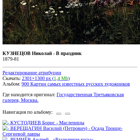
КУЗНЕЦОВ Николай - В праздник
1879-81
Редактирование атрибуции
Скачать:
2301×1300 px (
1,4 Mb
)
Альбом:
900 Картин самых известных русских художников
Где находится оригинал:
Государственная Третьяковская
галерея, Москва.
Навигация по альбому: