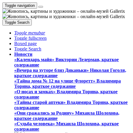
Toggle navigation
Toggle Search
Toggle menubar
Toggle fullscreen
Boxed page
Toggle Search
Новости
«Календарь майя» Виктории Ледерман, краткое
содержание
«Вечера на хуторе близ Диканьки» Николая Гоголя,
краткое содержание
«Тайна дома № 12 на улице Флоретт» Владимира
Торина, краткое содержание
«О носах и замка́х» Владимира Торина, краткое
содержание
«Тайны старой аптеки» Владимира Торина, краткое
содержание
«Они сражались за Родину» Михаила Шолохова,
краткое содержание
«Судьба человека» Михаила Шолохова, краткое
содержание