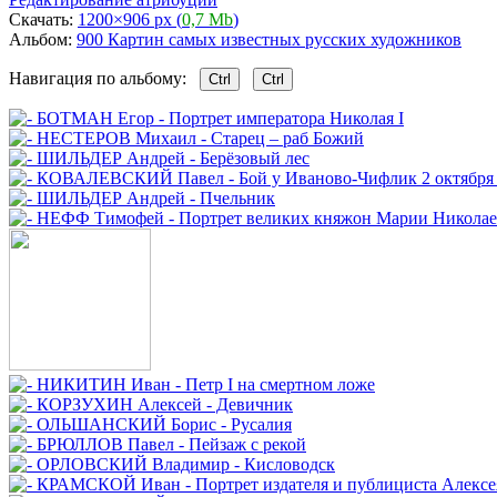
Скачать:
1200×906 px (
0,7 Mb
)
Альбом:
900 Картин самых известных русских художников
Навигация по альбому:
Ctrl
Ctrl