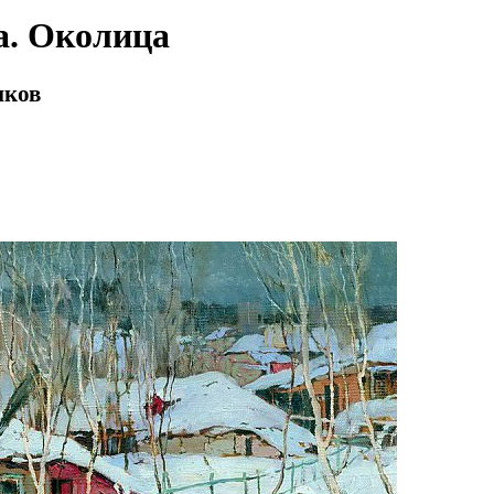
. Околица
иков