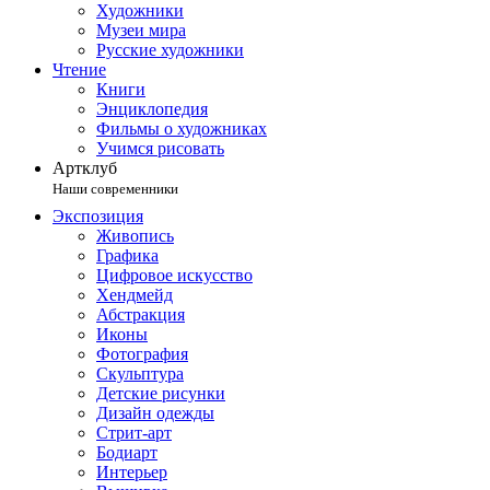
Художники
Музеи мира
Русские художники
Чтение
Книги
Энциклопедия
Фильмы о художниках
Учимся рисовать
Артклуб
Наши современники
Экспозиция
Живопись
Графика
Цифровое искусство
Хендмейд
Абстракция
Иконы
Фотография
Скульптура
Детские рисунки
Дизайн одежды
Стрит-арт
Бодиарт
Интерьер