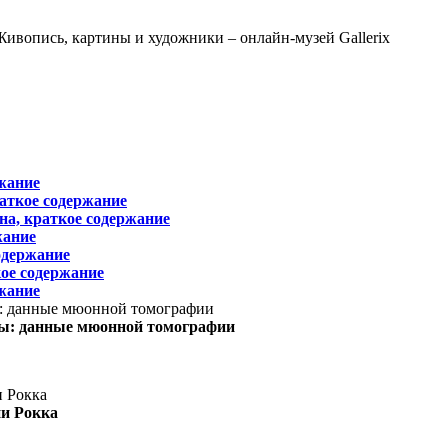
жание
раткое содержание
на, краткое содержание
жание
одержание
ое содержание
жание
ы: данные мюонной томографии
ни Рокка