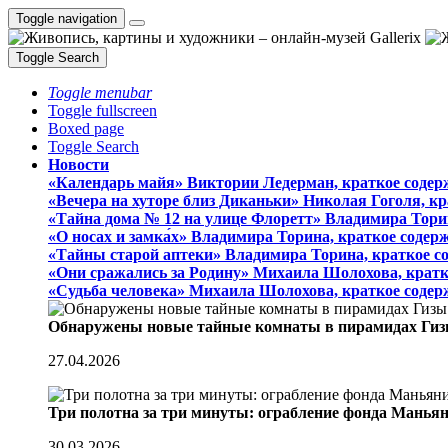
Toggle navigation
Toggle Search
Toggle menubar
Toggle fullscreen
Boxed page
Toggle Search
Новости
«Календарь майя» Виктории Ледерман, краткое содер
«Вечера на хуторе близ Диканьки» Николая Гоголя, к
«Тайна дома № 12 на улице Флоретт» Владимира Тори
«О носах и замка́х» Владимира Торина, краткое содер
«Тайны старой аптеки» Владимира Торина, краткое с
«Они сражались за Родину» Михаила Шолохова, кратк
«Судьба человека» Михаила Шолохова, краткое содер
Обнаружены новые тайные комнаты в пирамидах Гиз
27.04.2026
Три полотна за три минуты: ограбление фонда Манья
30.03.2026