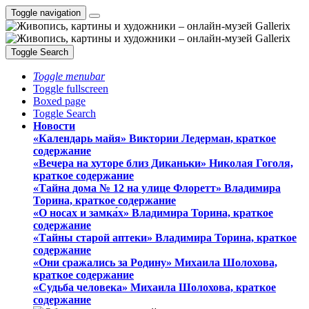
Toggle navigation
Toggle Search
Toggle menubar
Toggle fullscreen
Boxed page
Toggle Search
Новости
«Календарь майя» Виктории Ледерман, краткое
содержание
«Вечера на хуторе близ Диканьки» Николая Гоголя,
краткое содержание
«Тайна дома № 12 на улице Флоретт» Владимира
Торина, краткое содержание
«О носах и замка́х» Владимира Торина, краткое
содержание
«Тайны старой аптеки» Владимира Торина, краткое
содержание
«Они сражались за Родину» Михаила Шолохова,
краткое содержание
«Судьба человека» Михаила Шолохова, краткое
содержание