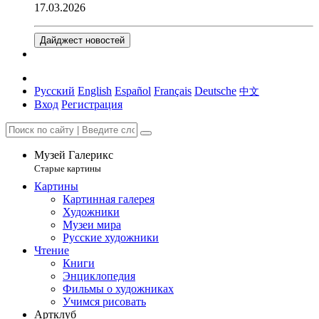
17.03.2026
Дайджест новостей
Русский
English
Español
Français
Deutsche
中文
Вход
Регистрация
Музей Галерикс
Старые картины
Картины
Картинная галерея
Художники
Музеи мира
Русские художники
Чтение
Книги
Энциклопедия
Фильмы о художниках
Учимся рисовать
Артклуб