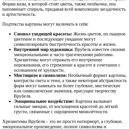
Форма вазы, в которой стоят цветы, также необычна, она
напоминает спираль, придавая всей композиции загадочность
и артистичность.
Подтексты картины могут включать в себя:
Символ уходящей красоты:
Жизнь цветов, их пышное
цветение и последующее увядание могут
символизировать быстротечность красоты и жизни.
Внутренний мир художника:
Врубель известен своими
эмоциональными и часто трагическими работами.
Хризантемы могут отражать его внутренние
переживания, его стремление к красоте в сочетании с
осознанием её хрупкости.
Мистицизм и символизм:
Необычный формат картины,
контрасты света и тени, а также некоторая абстрактность
форм могут намекать на более глубокие, мистические
или символические значения, присущие творчеству
Врубеля.
Эмоциональное воздействие:
Картина вызывает
сильные эмоции, от восхищения красотой до лёгкой
грусти, связанные с ощущением мимолётности.
Хризантемы Врубеля – это не просто натюрморт, а глубокое,
эмоциональное произведение, полное символизма и