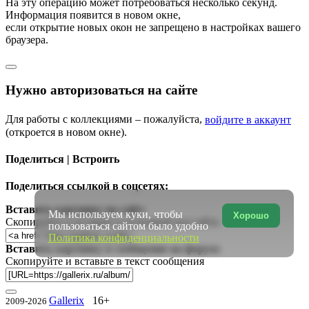
На эту операцию может потребоваться несколько секунд.
Информация появится в новом окне,
если открытие новых окон не запрещено в настройках вашего
браузера.
Нужно авторизоваться на сайте
Для работы с коллекциями – пожалуйста,
войдите в аккаунт
(откроется в новом окне).
Поделиться | Встроить
Поделиться ссылкой в соцсетях:
Вставить картинку на сайт:
Мы используем куки, чтобы
Хорошо
Скопируйте и вставьте в исходный код сайта
пользоваться сайтом было удобно
Политика конфиденциальности
Вставить картинку в сообщение на форум:
Скопируйте и вставьте в текст сообщения
Gallerix
16+
2009-2026