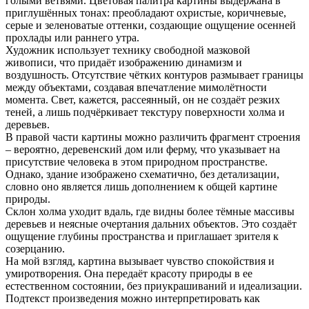
голыми ветвями. Цветовая палитра картины выдержана в
приглушённых тонах: преобладают охристые, коричневые,
серые и зеленоватые оттенки, создающие ощущение осенней
прохлады или раннего утра.
Художник использует технику свободной мазковой
живописи, что придаёт изображению динамизм и
воздушность. Отсутствие чётких контуров размывает границы
между объектами, создавая впечатление мимолётности
момента. Свет, кажется, рассеянный, он не создаёт резких
теней, а лишь подчёркивает текстуру поверхности холма и
деревьев.
В правой части картины можно различить фрагмент строения
– вероятно, деревенский дом или ферму, что указывает на
присутствие человека в этом природном пространстве.
Однако, здание изображено схематично, без детализации,
словно оно является лишь дополнением к общей картине
природы.
Склон холма уходит вдаль, где видны более тёмные массивы
деревьев и неясные очертания дальних объектов. Это создаёт
ощущение глубины пространства и приглашает зрителя к
созерцанию.
На мой взгляд, картина вызывает чувство спокойствия и
умиротворения. Она передаёт красоту природы в ее
естественном состоянии, без приукрашиваний и идеализации.
Подтекст произведения можно интерпретировать как