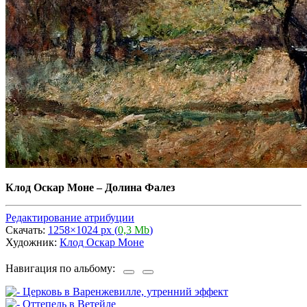
Клод Оскар Моне
–
Долина Фалез
Редактирование атрибуции
Скачать:
1258×1024 px (
0,3 Mb
)
Художник:
Клод Оскар Моне
Навигация по альбому: