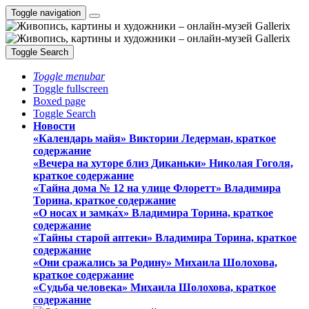
Toggle navigation
Toggle Search
Toggle menubar
Toggle fullscreen
Boxed page
Toggle Search
Новости
«Календарь майя» Виктории Ледерман, краткое
содержание
«Вечера на хуторе близ Диканьки» Николая Гоголя,
краткое содержание
«Тайна дома № 12 на улице Флоретт» Владимира
Торина, краткое содержание
«О носах и замка́х» Владимира Торина, краткое
содержание
«Тайны старой аптеки» Владимира Торина, краткое
содержание
«Они сражались за Родину» Михаила Шолохова,
краткое содержание
«Судьба человека» Михаила Шолохова, краткое
содержание