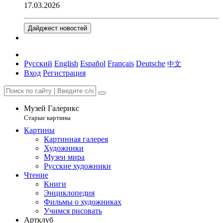
17.03.2026
Дайджест новостей
Русский
English
Español
Français
Deutsche
中文
Вход
Регистрация
Музей Галерикс
Старые картины
Картины
Картинная галерея
Художники
Музеи мира
Русские художники
Чтение
Книги
Энциклопедия
Фильмы о художниках
Учимся рисовать
Артклуб